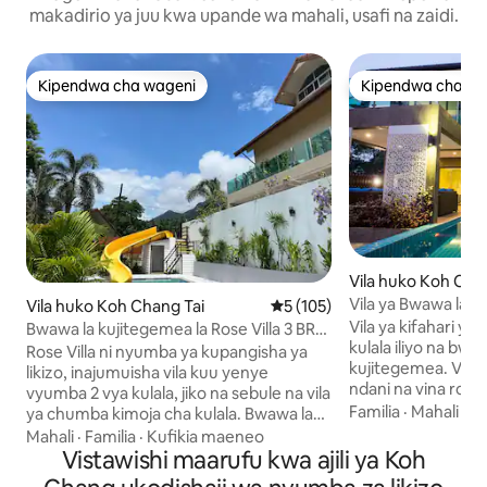
makadirio ya juu kwa upande wa mahali, usafi na zaidi.
Kipendwa cha wageni
Kipendwa cha wa
Kipendwa cha wageni
Kipendwa cha wa
Vila huko Koh Ch
Vila ya Bwawa la Ki
Vila huko Koh Chang Tai
Ukadiriaji wa wastani wa 5 kat
5 (105)
Vila ya kifahari ye
Bwawa la kujitegemea la Rose Villa 3 BR
kulala iliyo na bwa
na Slaidi ya Maji ya Furaha
Rose Villa ni nyumba ya kupangisha ya
kujitegemea. Vyum
likizo, inajumuisha vila kuu yenye
ndani na vina rosh
vyumba 2 vya kulala, jiko na sebule na vila
kujitegemea na ene
Familia
·
Mahali
·
M
ya chumba kimoja cha kulala. Bwawa la
nje karibu na bwawa
kujitegemea w/Slaidi ya maji ya
Mahali
·
Familia
·
Kufikia maeneo
hali ya hewa na kw
kufurahisha, kituo cha kuchoma nyama
Vistawishi maarufu kwa ajili ya Koh
juu na fittings ka
na bustani ya kitropiki yenye