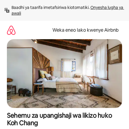
Ruka
Baadhi ya taarifa imetafsiriwa kiotomatiki. 
Onyesha lugha ya 
kwenda
awali
kwenye
maudhui
Weka eneo lako kwenye Airbnb
Sehemu za upangishaji wa likizo huko
Koh Chang