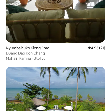
Nyumba huko Klong Prao
Ukadiriaji wa 
4.95 (21)
Duang Dao Koh Chang
Mahali
·
Familia
·
Utulivu