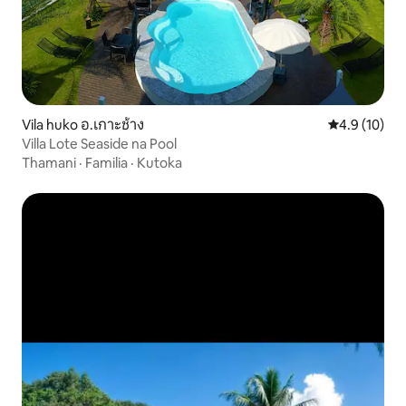
Vila huko อ.เกาะช้าง
Ukadiriaji wa
4.9 (10)
Villa Lote Seaside na Pool
Thamani
·
Familia
·
Kutoka