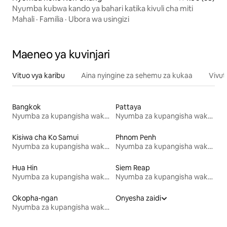
Nyumba kubwa kando ya bahari katika kivuli cha miti
Mahali
·
Familia
·
Ubora wa usingizi
Maeneo ya kuvinjari
Vituo vya karibu
Aina nyingine za sehemu za kukaa
Vivut
Bangkok
Pattaya
Nyumba za kupangisha wakati wa likizo
Nyumba za kupangisha wakati wa likizo
Kisiwa cha Ko Samui
Phnom Penh
Nyumba za kupangisha wakati wa likizo
Nyumba za kupangisha wakati wa likizo
Hua Hin
Siem Reap
Nyumba za kupangisha wakati wa likizo
Nyumba za kupangisha wakati wa likizo
Okopha-ngan
Onyesha zaidi
Nyumba za kupangisha wakati wa likizo