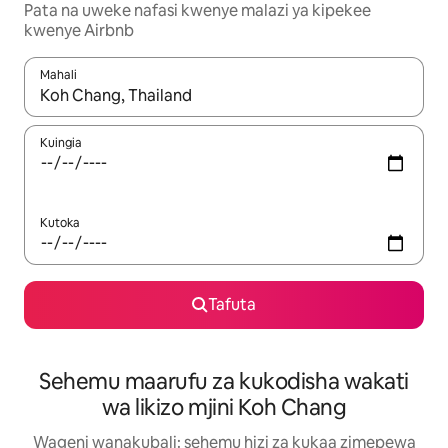
Pata na uweke nafasi kwenye malazi ya kipekee
kwenye Airbnb
Mahali
Wakati matokeo yanapatikana, vinjari kwa kutumia vitufe vya v
Kuingia
Kutoka
Tafuta
Sehemu maarufu za kukodisha wakati
wa likizo mjini Koh Chang
Wageni wanakubali: sehemu hizi za kukaa zimepewa