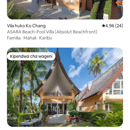
Vila huko Ko Chang
Ukadiriaji wa 
4.96 (24)
ASARA Beach-Pool Villa (Absolut Beachfront)
Familia
·
Mahali
·
Karibu
Kipendwa cha wageni
Kipendwa cha wageni