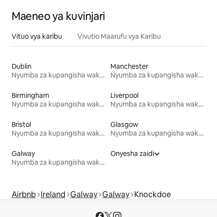
Maeneo ya kuvinjari
Vituo vya karibu
Vivutio Maarufu vya Karibu
Dublin
Manchester
Nyumba za kupangisha wakati wa likizo
Nyumba za kupangisha wakati wa likizo
Birmingham
Liverpool
Nyumba za kupangisha wakati wa likizo
Nyumba za kupangisha wakati wa likizo
Bristol
Glasgow
Nyumba za kupangisha wakati wa likizo
Nyumba za kupangisha wakati wa likizo
Galway
Onyesha zaidi
Nyumba za kupangisha wakati wa likizo
Airbnb
Ireland
Galway
Galway
Knockdoe