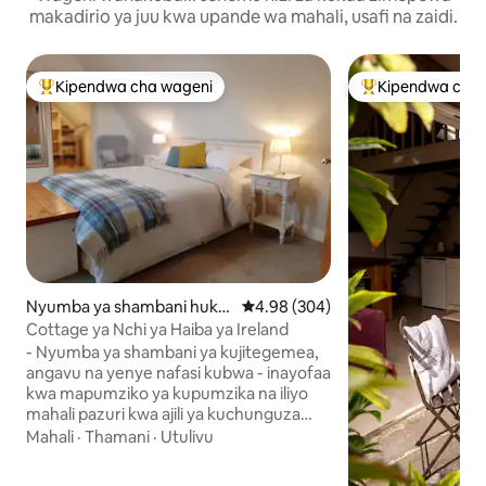
makadirio ya juu kwa upande wa mahali, usafi na zaidi.
Kipendwa cha wageni
Kipendwa cha 
Kipendwa maarufu cha wageni
Kipendwa maaruf
Nyumba ya shambani huko
Ukadiriaji wa wastani wa 4.98 kati
4.98 (304)
Galway
Cottage ya Nchi ya Haiba ya Ireland
- Nyumba ya shambani ya kujitegemea,
angavu na yenye nafasi kubwa - inayofaa
kwa mapumziko ya kupumzika na iliyo
mahali pazuri kwa ajili ya kuchunguza
maeneo jirani. - Msingi mzuri wa ziara:
Mahali
·
Thamani
·
Utulivu
Cliffs of Moher, The Burren, Kylemore
Abbey, Connemara, Aran Islands, Cong,