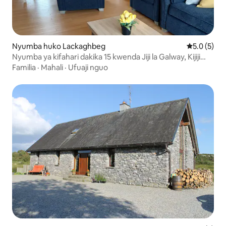
Nyumba huko Lackaghbeg
Ukadiriaji w
5.0 (5)
Nyumba ya kifahari dakika 15 kwenda Jiji la Galway, Kijiji
cha Lackagh
Familia
·
Mahali
·
Ufuaji nguo