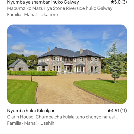
Nyumba ya shambani huko Galway
Ukadiriaji w
5.0 (3)
Mapumziko Mazuri ya Stone Riverside huko Galway
Familia
·
Mahali
·
Ukarimu
Nyumba huko Kilcolgan
Ukadiriaji wa
4.91 (11)
Clarin House. Chumba cha kulala tano chenye nafasi
kubwa
Familia
·
Mahali
·
Usahihi