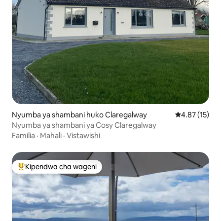
Nyumba ya shambani huko Claregalway
Ukadiriaji wa 
4.87 (15)
Nyumba ya shambani ya Cosy Claregalway
Familia
·
Mahali
·
Vistawishi
Kipendwa cha wageni
Kipendwa maarufu cha wageni