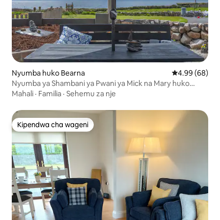
Nyumba huko Bearna
Ukadiriaji wa 
4.99 (68)
Nyumba ya Shambani ya Pwani ya Mick na Mary huko
Barna
Mahali
·
Familia
·
Sehemu za nje
Kipendwa cha wageni
Kipendwa cha wageni