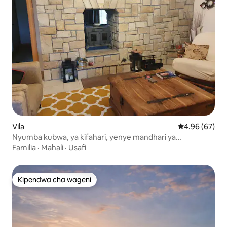
Vila
Ukadiriaji wa 
4.96 (67)
Nyumba kubwa, ya kifahari, yenye mandhari ya
kupendeza.
Familia
·
Mahali
·
Usafi
Kipendwa cha wageni
Kipendwa cha wageni