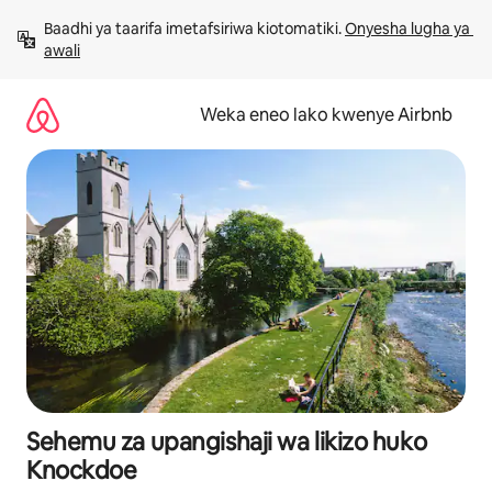
Ruka
Baadhi ya taarifa imetafsiriwa kiotomatiki. 
Onyesha lugha ya 
kwenda
awali
kwenye
maudhui
Weka eneo lako kwenye Airbnb
Sehemu za upangishaji wa likizo huko
Knockdoe