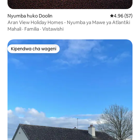
Nyumba huko Doolin
Ukadiriaji wa 
4.96 (57)
Aran View Holiday Homes - Nyumba ya Mawe ya Atlantiki
Mahali
·
Familia
·
Vistawishi
Kipendwa cha wageni
Kipendwa cha wageni