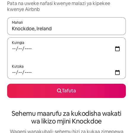
Pata na uweke nafasi kwenye malazi ya kipekee
kwenye Airbnb
Mahali
Wakati matokeo yanapatikana, vinjari kwa kutumia vitufe vya v
Kuingia
Kutoka
Tafuta
Sehemu maarufu za kukodisha wakati
wa likizo mjini Knockdoe
Wageni wanakubali: sehemu hizi za kukaa zimepewa