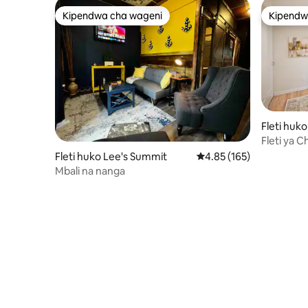
Kipendwa cha wageni
Kipendw
Kipendwa cha wageni
Kipendw
Fleti huk
Fleti ya 
1Bdrm
Fleti huko Lee's Summit
Ukadiriaji wa wastani wa
4.85 (165)
Mbali na nanga