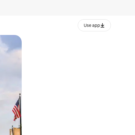
Use app
lezesha kidole kwenye ishara.