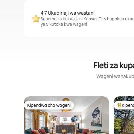
4.7 Ukadiriaji wa wastani
Sehemu za kukaa jijini Kansas City hupokea ukadi
ya 5 kutoka kwa wageni
Fleti za kup
Wageni wanakubali
Kipendwa cha wageni
Kipen
Kipendwa cha wageni
Kipendw