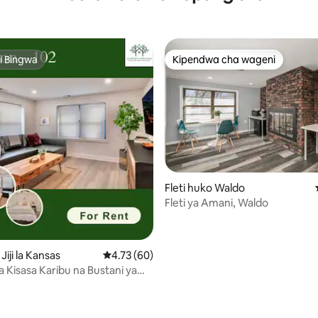
i Bingwa
Kipendwa cha wageni
i Bingwa
Kipendwa cha wageni
Fleti huko Waldo
Fleti ya Amani, Waldo
Jiji la Kansas
Ukadiriaji wa wastani wa 4.73 kati ya 5, tathm
4.73 (60)
a Kisasa Karibu na Bustani ya