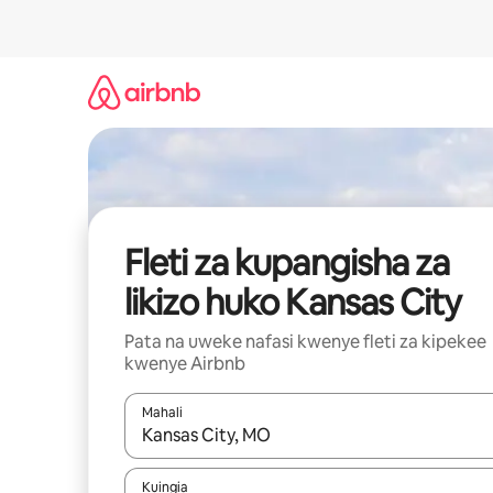
Ruka
kwenda
kwenye
maudhui
Fleti za kupangisha za
likizo huko Kansas City
Pata na uweke nafasi kwenye fleti za kipekee
kwenye Airbnb
Mahali
Wakati matokeo yanapatikana, vinjari kwa kutumia
Kuingia