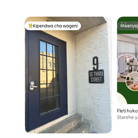
Kipendwa cha wageni
Mwenyej
Kipendwa maarufu cha wageni
Mwenyej
Fleti huko 
Starehe y
Hyde