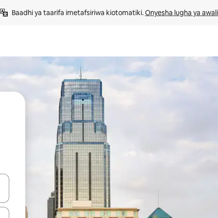
Baadhi ya taarifa imetafsiriwa kiotomatiki. 
Onyesha lugha ya awali
 vitufe vya vishale vya juu na chini au uchunguze kwa kugusa au kute