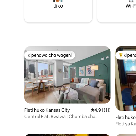
inayotoka
Jiko
Wi-F
Kipendwa cha wageni
Kipen
Kipendwa cha wageni
Kipendw
Fleti huko Kansas City
Ukadiriaji wa wastani w
4.91 (11)
Central Flat: Bwawa | Chumba cha
Fleti huk
Mazoezi | Maegesho ya Bila Malipo |
Fleti ya Ka
Katikati ya Jiji