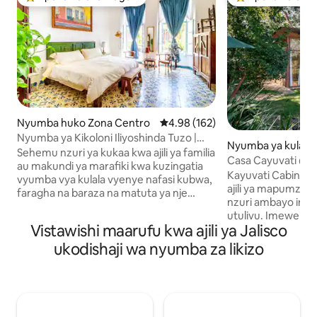
Kipendwa maarufu cha wageni
Kipendwa maaruf
Nyumba huko Zona Centro
Ukadiriaji wa wastani wa 4.98 kat
4.98 (162)
Nyumba ya Kikoloni Iliyoshinda Tuzo |
Nyumba ya kulala 
Tembea hadi Kanisa Kuu
Sehemu nzuri ya kukaa kwa ajili ya familia
uko San Sebastián
Casa Cayuvati @ K
au makundi ya marafiki kwa kuzingatia
e
Retreat
Kayuvati Cabins ni
vyumba vya kulala vyenye nafasi kubwa,
ajili ya mapumziko
faragha na baraza na matuta ya nje
nzuri ambayo ina
yenye starehe! Wi-Fi ya nyuzi macho ya
utulivu. Imewekwa kati ya miti ya lush,
kasi ya juu katika kila kona, sehemu
Vistawishi maarufu kwa ajili ya Jalisco
Cayuvati ni nyum
mahususi ya kufanyia kazi na kadhalika
wa Eco-Contempo
ukodishaji wa nyumba za likizo
Nyumba nzuri ya futi za mraba 2,700
kwa mikono na vifa
iliyojengwa mwishoni mwa karne ya 20,
mawe na adobe) n
iliyokarabatiwa vizuri. Kaa katika nyumba
ambayo yanaruhu
kutoka Old Guadalajara. Iko katikati:
asili na maoni mazu
umbali wa kutembea kutoka Degollado
anga na bwawa la kuoge
Theater, Catedral na karibu na Paseo