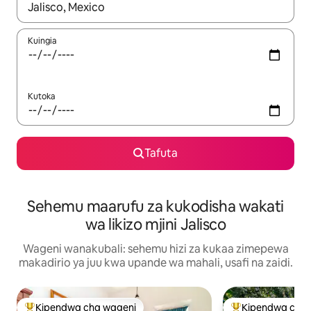
Wakati matokeo yanapatikana, vinjari kwa kutumia vitufe vya v
Kuingia
Kutoka
Tafuta
Sehemu maarufu za kukodisha wakati
wa likizo mjini Jalisco
Wageni wanakubali: sehemu hizi za kukaa zimepewa
makadirio ya juu kwa upande wa mahali, usafi na zaidi.
Kipendwa cha wageni
Kipendwa cha 