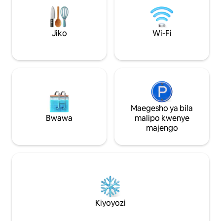
kwa likizo ya kim
Alcalde. Nafasi ya kwanza katika Tuzo ya
kutafakari/yoga/w
Mwaka 2020 ya Uhifadhi na Marejesho ya
kuwa na wewe m
Maeneo ya Kihistoria.
Jiko
Wi-Fi
Maegesho ya bila
Bwawa
malipo kwenye
majengo
Kiyoyozi