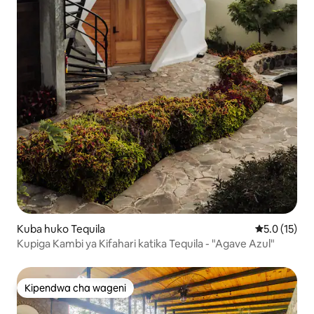
Kuba huko Tequila
Ukadiriaji wa
5.0 (15)
Kupiga Kambi ya Kifahari katika Tequila - "Agave Azul"
Kipendwa cha wageni
Kipendwa cha wageni