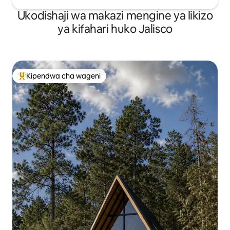
Ukodishaji wa makazi mengine ya likizo
ya kifahari huko Jalisco
Kipendwa cha wageni
Kipendwa maarufu cha wageni