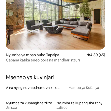
Nyumba ya mbao huko Tapalpa
Ukadiriaji wa 
4.89 (45)
Cabaña katika eneo bora na mandhari nzuri
Maeneo ya kuvinjari
Aina nyingine za sehemu za kukaa
Mambo ya Kufanya
Nyumba za kupangisha zilizo na ufikiaji wa ziwa
Nyumba za kupangisha zenye mabwawa
Jalisco
Jalisco