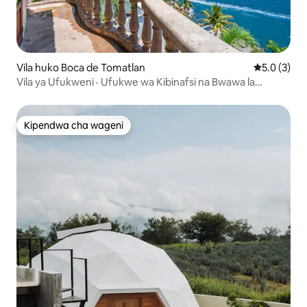
Vila huko Boca de Tomatlan
Ukadiriaji w
5.0 (3)
Vila ya Ufukweni · Ufukwe wa Kibinafsi na Bwawa la
Mawimbi
Kipendwa cha wageni
Kipendwa cha wageni