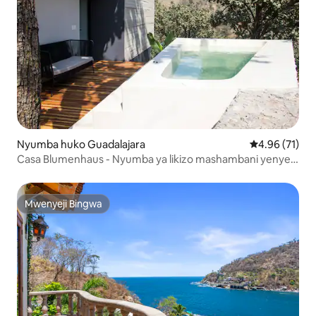
Nyumba huko Guadalajara
Ukadiriaji wa 
4.96 (71)
Casa Blumenhaus - Nyumba ya likizo mashambani yenye
bwawa
Mwenyeji Bingwa
Mwenyeji Bingwa