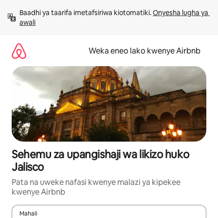
Ruka
Baadhi ya taarifa imetafsiriwa kiotomatiki. 
Onyesha lugha ya 
kwenda
awali
kwenye
maudhui
Weka eneo lako kwenye Airbnb
Sehemu za upangishaji wa likizo huko
Jalisco
Pata na uweke nafasi kwenye malazi ya kipekee
kwenye Airbnb
Mahali