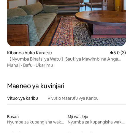
Kibanda huko Karatsu
Ukadiriaji w
5.0 (3)
【Nyumba Binafsi ya Watu】Sauti ya Mawimbi na Anga
Yenye Nyota/Watu 8
Mahali
·
Bafu
·
Ukarimu
Maeneo ya kuvinjari
Vituo vya karibu
Vivutio Maarufu vya Karibu
Busan
Mji wa Jeju
Nyumba za kupangisha wakati wa likizo
Nyumba za kupangisha wakati wa likizo