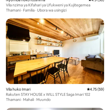
Vila nzima ya Kifahari ya Ufukweni ya Kujitegemea
Thamani
·
Familia
·
Ubora wa usingizi
Vila huko Imari
Ukadiriaji wa 
4.75 (59)
Rakuten STAY HOUSE x WILL STYLE Saga Imari 102
Thamani
·
Mahali
·
Muundo