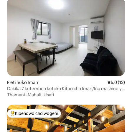
Fleti huko Imari
Ukadiriaji wa
5.0 (12)
Dakika 7 kutembea kutoka Kituo cha Imari/Ina mashine ya
kuosha na kukausha/Maegesho ya bila malipo/Kituo cha
Thamani
·
Mahali
·
Usafi
Villetta Imari III Chumba 104
Kipendwa cha wageni
Kipendwa maarufu cha wageni