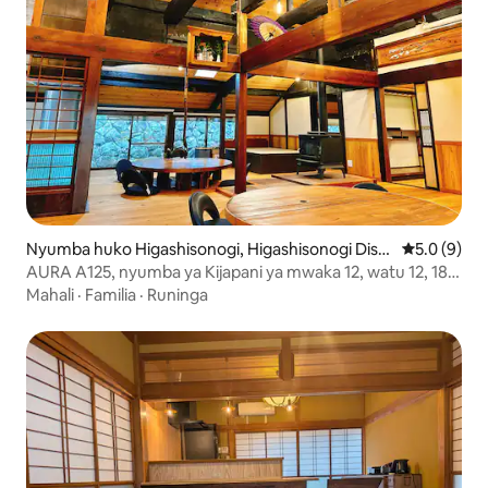
Nyumba huko Higashisonogi, Higashisonogi Distr
Ukadiriaji w
5.0 (9)
ict
AURA A125, nyumba ya Kijapani ya mwaka 12, watu 12, 187
㎡
Mahali
·
Familia
·
Runinga