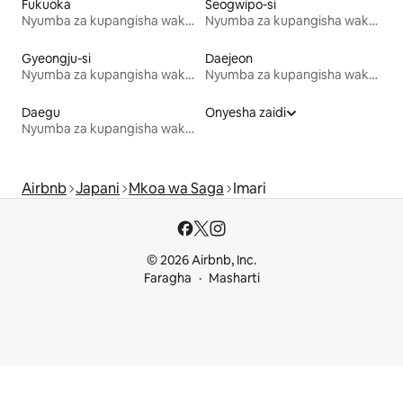
Fukuoka
Seogwipo-si
Nyumba za kupangisha wakati wa likizo
Nyumba za kupangisha wakati wa likizo
Gyeongju-si
Daejeon
Nyumba za kupangisha wakati wa likizo
Nyumba za kupangisha wakati wa likizo
Daegu
Onyesha zaidi
Nyumba za kupangisha wakati wa likizo
Airbnb
Japani
Mkoa wa Saga
Imari
© 2026 Airbnb, Inc.
Faragha
Masharti