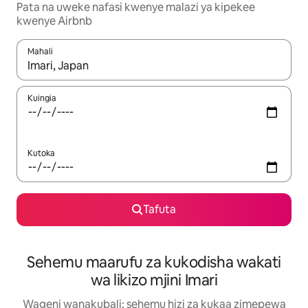
Pata na uweke nafasi kwenye malazi ya kipekee
kwenye Airbnb
Mahali
Wakati matokeo yanapatikana, vinjari kwa kutumia vitufe vya v
Kuingia
Kutoka
Tafuta
Sehemu maarufu za kukodisha wakati
wa likizo mjini Imari
Wageni wanakubali: sehemu hizi za kukaa zimepewa