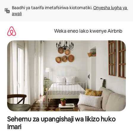
Ruka
Baadhi ya taarifa imetafsiriwa kiotomatiki. 
Onyesha lugha ya 
kwenda
awali
kwenye
maudhui
Weka eneo lako kwenye Airbnb
Sehemu za upangishaji wa likizo huko
Imari