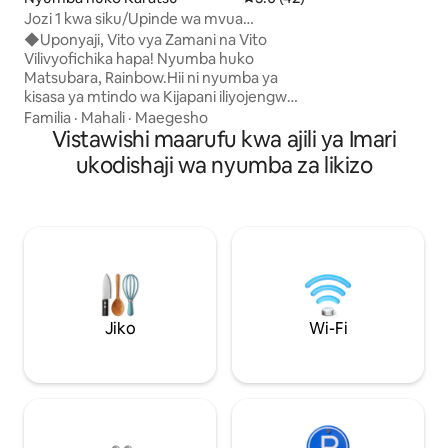
magodoro 2 ya sa
Jozi 1 kwa siku/Upinde wa mvua
kulala 1 vitanda 2 
Matsubara/Bahari/Kituo cha
◆Uponyaji, Vito vya Zamani na Vito
Chumba cha kulala
Ununuzi/dakika 2 kutembea kutoka
Vilivyofichika hapa! Nyumba huko
malkia (magodoro 2
kituo/Onsen/Gofu/Ukaaji wa muda
Matsubara, Rainbow.Hii ni nyumba ya
za magodoro ya fut
mrefu
kisasa ya mtindo wa Kijapani iliyojengwa
nusu-double Bafu 
hivi karibuni mwezi Januari mwaka 2024.
Familia
·
Mahali
·
Maegesho
kuogea + Choo cha kufu
Umbali wa kutembea ni dakika 2 kutoka
Vistawishi maarufu kwa ajili ya Imari
kufikia nyumba nz
kwenye kituo (Uwanja wa Ndege),
familia nyingi, wa
ukodishaji wa nyumba za likizo
bahari, chemchemi za maji moto na
kwani imegawanyw
vituo vya ununuzi ni umbali wa dakika 5
Kwa kuwa hakuna n
kwa miguu.Michezo ya burudani (gofu,
tunakaribisha ma
michezo ya baharini, matembezi, na
uchangamfu kama v
ziara pia zinapatikana. Ina kikomo cha
watoto. Ukiwa na 
kundi moja kwa siku, kwa hivyo una
kutazama video n
matumizi ya kipekee ya sehemu yote.
mtandaoni vizuri. ○Wanaokaa: ・ Watu
Mbele yako kuna Matsubara, Rainbow,
1-10 ○Kuingia/Kutoka KUINGIA: saa 9:00
mojawapo ya Matsubara tatu kubwa za
Jiko
Wi-Fi
alasiri - saa 5:00 u
Japani.Unaweza kutembea hadi
asubuhi Maegesho ya bila malipo
ufukweni na kufurahia kuendesha
kwenye○ majengo
baiskeli kupitia Matsubara. Pia tunasaidia
3 (yanatofautiana
ukaaji wa muda mrefu.(Bei inaweza
wa gari) ○Ombi la kuwasilisha pasipoti
kurekebishwa) < Chumba > Kuna jiko la-
yako Wageni kutok
tatami 14 na sebule ya kulia, chumba cha
wanaombwa kuwasi