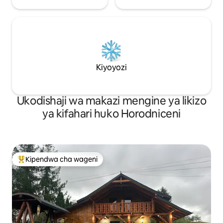
Kiyoyozi
Ukodishaji wa makazi mengine ya likizo
ya kifahari huko Horodniceni
Kipendwa cha wageni
Kipendwa maarufu cha wageni