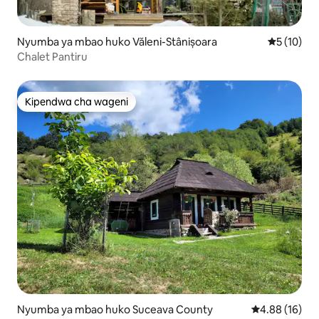
Nyumba ya mbao huko Văleni-Stânișoara
Ukadiriaji 
5 (10)
Chalet Pantiru
Kipendwa cha wageni
Kipendwa cha wageni
Nyumba ya mbao huko Suceava County
Ukadiriaji wa 
4.88 (16)