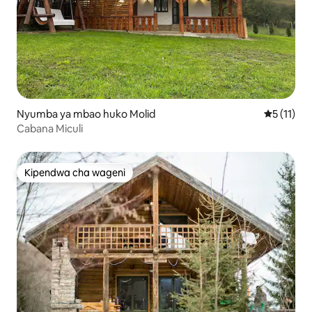
Nyumba ya mbao huko Molid
Ukadiriaji
5 (11)
Cabana Miculi
Kipendwa cha wageni
Kipendwa cha wageni