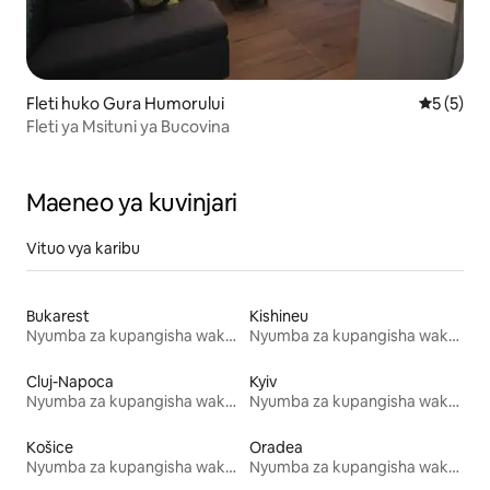
Fleti huko Gura Humorului
Ukadiriaji
5 (5)
Fleti ya Msituni ya Bucovina
Maeneo ya kuvinjari
Vituo vya karibu
Bukarest
Kishineu
Nyumba za kupangisha wakati wa likizo
Nyumba za kupangisha wakati wa likizo
Cluj-Napoca
Kyiv
Nyumba za kupangisha wakati wa likizo
Nyumba za kupangisha wakati wa likizo
Košice
Oradea
Nyumba za kupangisha wakati wa likizo
Nyumba za kupangisha wakati wa likizo