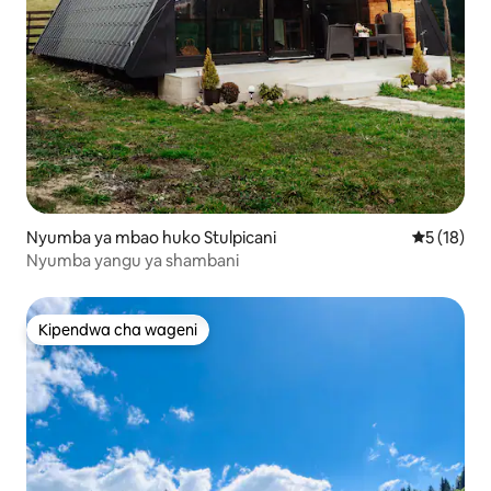
Nyumba ya mbao huko Stulpicani
Ukadiriaji 
5 (18)
Nyumba yangu ya shambani
Kipendwa cha wageni
Kipendwa cha wageni