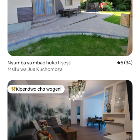
Nyumba ya mbao huko Ilișești
Ukadiriaji 
5 (34)
Msitu wa Jua Kuchomoza
Kipendwa cha wageni
Kipendwa maarufu cha wageni