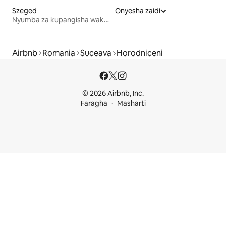
Szeged
Onyesha zaidi
Nyumba za kupangisha wakati wa likizo
Airbnb
Romania
Suceava
Horodniceni
© 2026 Airbnb, Inc.
Faragha
Masharti