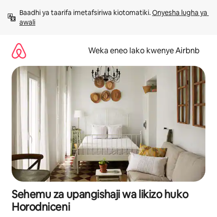
Ruka
Baadhi ya taarifa imetafsiriwa kiotomatiki. 
Onyesha lugha ya 
kwenda
awali
kwenye
maudhui
Weka eneo lako kwenye Airbnb
Sehemu za upangishaji wa likizo huko
Horodniceni