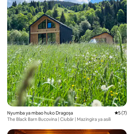
Nyumba ya mbao huko Dragoșa
Ukadiriaji
5 (7)
The Black Barn Bucovina | Ciubăr | Mazingira ya asili