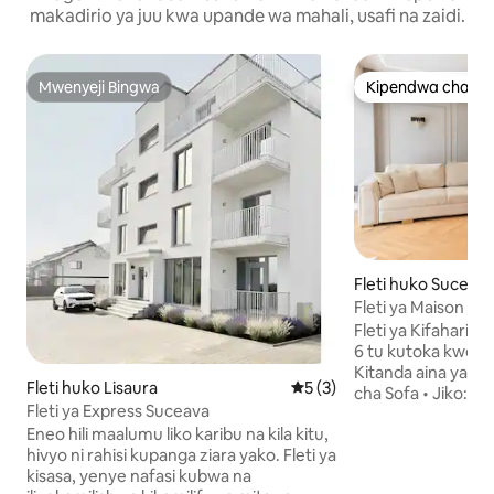
makadirio ya juu kwa upande wa mahali, usafi na zaidi.
Mwenyeji Bingwa
Kipendwa cha wa
Mwenyeji Bingwa
Kipendwa cha wa
Fleti huko Suceav
Fleti ya Maison -
Fleti ya Kifahari huko Su
6 tu kutoka kweny
Kitanda aina ya K
Fleti huko Lisaura
Ukadiriaji wa wastani wa 5 k
5 (3)
cha Sofa • Jiko: mashine ya espresso,
Fleti ya Express Suceava
oveni, hob, friji, 
Eneo hili maalumu liko karibu na kila kitu,
crockery mpya • Televisheni Kubwa +
hivyo ni rahisi kupanga ziara yako. Fleti ya
Sauti ya Mviringo • Wi-Fi, kiyoyozi,
kisasa, yenye nafasi kubwa na
intercom ya video • Mashine ya kuosh