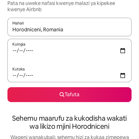
Pata na uweke nafasi kwenye malazi ya kipekee
kwenye Airbnb
Mahali
Wakati matokeo yanapatikana, vinjari kwa kutumia vitufe vya v
Kuingia
Kutoka
Tafuta
Sehemu maarufu za kukodisha wakati
wa likizo mjini Horodniceni
Wageni wanakubali: sehemu hizi za kukaa zimepewa