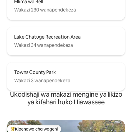
Mlima wa Bell
Wakazi 230 wanapendekeza
Lake Chatuge Recreation Area
Wakazi 34 wanapendekeza
Towns County Park
Wakazi 3 wanapendekeza
Ukodishaji wa makazi mengine ya likizo
ya kifahari huko Hiawassee
Kipendwa cha wageni
Kipendwa maarufu cha wageni