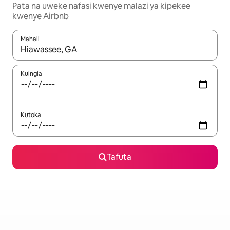
Pata na uweke nafasi kwenye malazi ya kipekee
kwenye Airbnb
Mahali
Wakati matokeo yanapatikana, vinjari kwa kutumia vitufe vya v
Kuingia
Kutoka
Tafuta