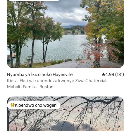
Nyumba ya likizo huko Hayesville
Ukadiriaji wa w
4.99 (131)
Kiota. Fleti ya kupendeza kwenye Ziwa Chatercial.
Mahali
·
Familia
·
Bustani
Kipendwa cha wageni
Kipendwa maarufu cha wageni