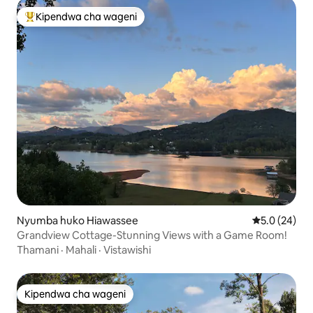
Kipendwa cha wageni
Kipendwa maarufu cha wageni
Nyumba huko Hiawassee
Ukadiriaji wa
5.0 (24)
Grandview Cottage-Stunning Views with a Game Room!
Thamani
·
Mahali
·
Vistawishi
Kipendwa cha wageni
Kipendwa cha wageni