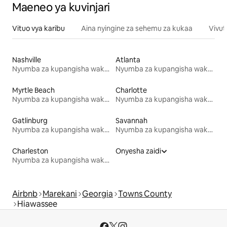
Maeneo ya kuvinjari
Vituo vya karibu
Aina nyingine za sehemu za kukaa
Vivut
Nashville
Atlanta
Nyumba za kupangisha wakati wa likizo
Nyumba za kupangisha wakati wa likizo
Myrtle Beach
Charlotte
Nyumba za kupangisha wakati wa likizo
Nyumba za kupangisha wakati wa likizo
Gatlinburg
Savannah
Nyumba za kupangisha wakati wa likizo
Nyumba za kupangisha wakati wa likizo
Charleston
Onyesha zaidi
Nyumba za kupangisha wakati wa likizo
Airbnb
Marekani
Georgia
Towns County
Hiawassee