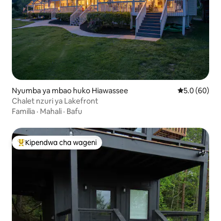
Nyumba ya mbao huko Hiawassee
Ukadiriaji wa
5.0 (60)
Chalet nzuri ya Lakefront
Familia
·
Mahali
·
Bafu
Kipendwa cha wageni
Kipendwa maarufu cha wageni