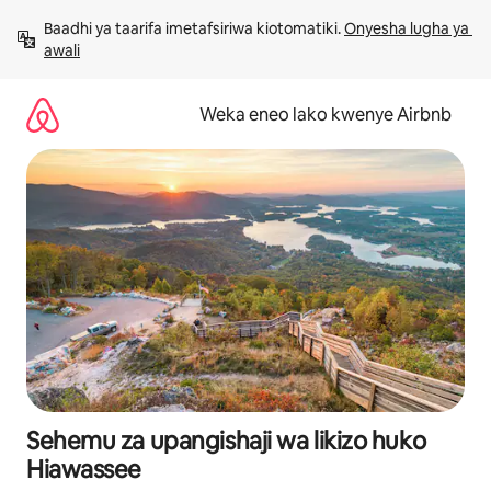
Ruka
Baadhi ya taarifa imetafsiriwa kiotomatiki. 
Onyesha lugha ya 
kwenda
awali
kwenye
maudhui
Weka eneo lako kwenye Airbnb
Sehemu za upangishaji wa likizo huko
Hiawassee