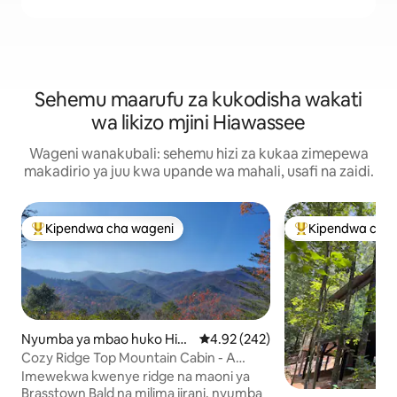
Sehemu maarufu za kukodisha wakati
wa likizo mjini Hiawassee
Wageni wanakubali: sehemu hizi za kukaa zimepewa
makadirio ya juu kwa upande wa mahali, usafi na zaidi.
Kipendwa cha wageni
Kipendwa cha 
Kipendwa maarufu cha wageni
Kipendwa maaruf
Nyumba ya mbao huko Hia
Ukadiriaji wa wastani wa 4.92 kat
4.92 (242)
wassee
Cozy Ridge Top Mountain Cabin - A
World Remote
Imewekwa kwenye ridge na maoni ya
Brasstown Bald na milima jirani, nyumba