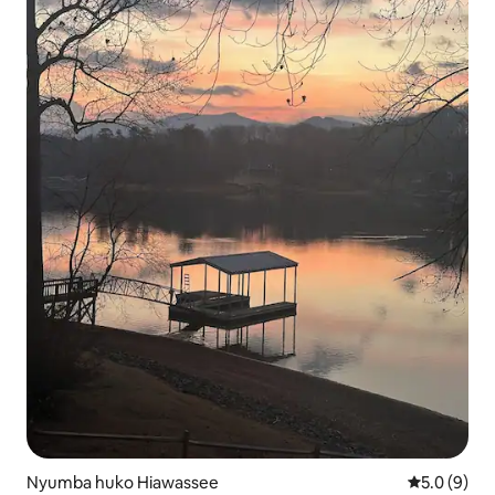
Nyumba huko Hiawassee
Ukadiriaji w
5.0 (9)