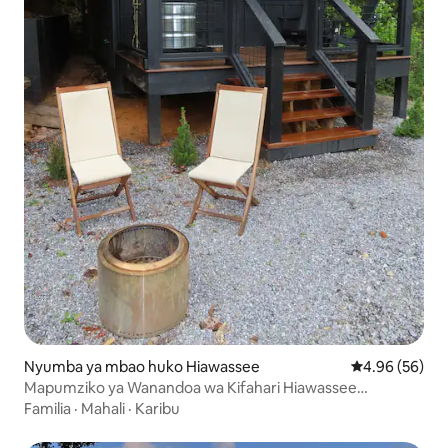
Nyumba ya mbao huko Hiawassee
Ukadiriaji wa 
4.96 (56)
Mapumziko ya Wanandoa wa Kifahari Hiawassee
Hideaway
Familia
·
Mahali
·
Karibu