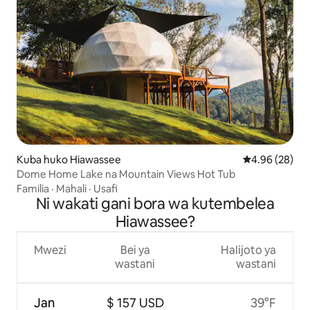
Kuba huko Hiawassee
Ukadiriaji wa 
4.96 (28)
Dome Home Lake na Mountain Views Hot Tub
Familia
·
Mahali
·
Usafi
Ni wakati gani bora wa kutembelea
Hiawassee?
Mwezi
Bei ya
Halijoto ya
wastani
wastani
Jan
$ 157 USD
39°F