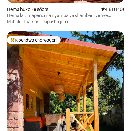
Hema huko Felsőörs
Ukadiriaji wa w
4.81 (140)
Hema la kimapenzi na nyumba ya shambani yenye
mandhari ya kuvutia ya Balaton
Mahali
·
Thamani
·
Kipasha joto
Kipendwa cha wageni
Kipendwa maarufu cha wageni