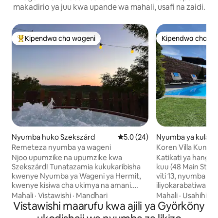
makadirio ya juu kwa upande wa mahali, usafi na zaidi.
Kipendwa cha wageni
Kipendwa cha wa
Kipendwa maarufu cha wageni
Kipendwa cha wa
Nyumba huko Szekszárd
Ukadiriaji wa wastani wa 5.0 ka
5.0 (24)
Nyumba ya kulala
Akasztó
Remeteza nyumba ya wageni
Koren Villa Kuning 
Njoo upumzike na upumzike kwa
Katikati ya hanger
Szekszárd! Tunatazamia kukukaribisha
kuu (48 Main Stree
kwenye Nyumba ya Wageni ya Hermit,
viti 13, nyumba ya
kwenye kisiwa cha ukimya na amani.
iliyokarabatiwa ye
Katika nyumba ndogo ya shambani,
kisasa, iliyo na u
Mahali
·
Vistawishi
·
Mandhari
Mahali
·
Usahihi
·
K
iliyoundwa mahususi kwa ajili ya watu 2,
Vistawishi maarufu kwa ajili ya Györköny
ya mbele ya barabar
iliyozungukwa na mashamba ya
mahiri yenye skrin