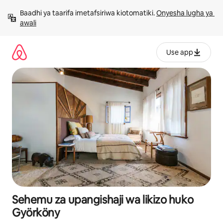
Ruka
Baadhi ya taarifa imetafsiriwa kiotomatiki. 
Onyesha lugha ya 
kwenda
awali
kwenye
maudhui
Use app
Sehemu za upangishaji wa likizo huko
Györköny