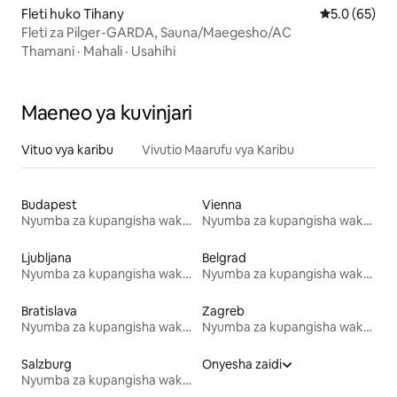
Fleti huko Tihany
Ukadiriaji wa
5.0 (65)
Fleti za Pilger-GARDA, Sauna/Maegesho/AC
Thamani
·
Mahali
·
Usahihi
Maeneo ya kuvinjari
Vituo vya karibu
Vivutio Maarufu vya Karibu
Budapest
Vienna
Nyumba za kupangisha wakati wa likizo
Nyumba za kupangisha wakati wa likizo
Ljubljana
Belgrad
Nyumba za kupangisha wakati wa likizo
Nyumba za kupangisha wakati wa likizo
Bratislava
Zagreb
Nyumba za kupangisha wakati wa likizo
Nyumba za kupangisha wakati wa likizo
Salzburg
Onyesha zaidi
Nyumba za kupangisha wakati wa likizo