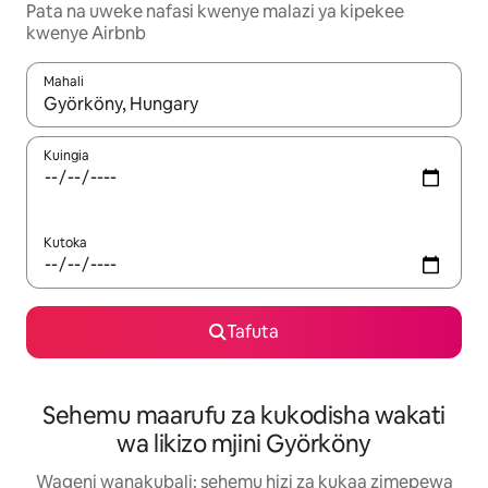
Pata na uweke nafasi kwenye malazi ya kipekee
kwenye Airbnb
Mahali
Wakati matokeo yanapatikana, vinjari kwa kutumia vitufe vya v
Kuingia
Kutoka
Tafuta
Sehemu maarufu za kukodisha wakati
wa likizo mjini Györköny
Wageni wanakubali: sehemu hizi za kukaa zimepewa