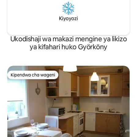
Kiyoyozi
Ukodishaji wa makazi mengine ya likizo
ya kifahari huko Györköny
Kipendwa cha wageni
Kipendwa cha wageni