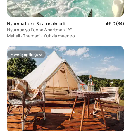
Nyumba huko Balatonalmádi
Ukadiriaji wa
5.0 (34)
Nyumba ya Fedha Apartman "A"
Mahali
·
Thamani
·
Kufikia maeneo
Mwenyeji Bingwa
Mwenyeji Bingwa