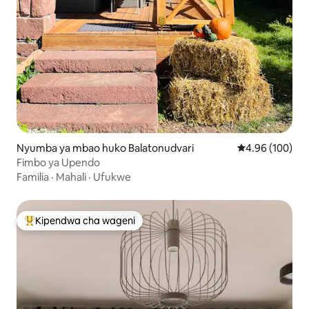
Nyumba ya mbao huko Balatonudvari
Ukadiriaji wa w
4.96 (100)
Fimbo ya Upendo
Familia
·
Mahali
·
Ufukwe
Kipendwa cha wageni
Kipendwa maarufu cha wageni