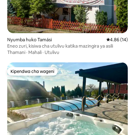
Nyumba huko Tamási
Ukadiriaji wa 
4.86 (14)
Eneo zuri, kisiwa cha utulivu katika mazingira ya asili
Thamani
·
Mahali
·
Utulivu
Kipendwa cha wageni
Kipendwa cha wageni