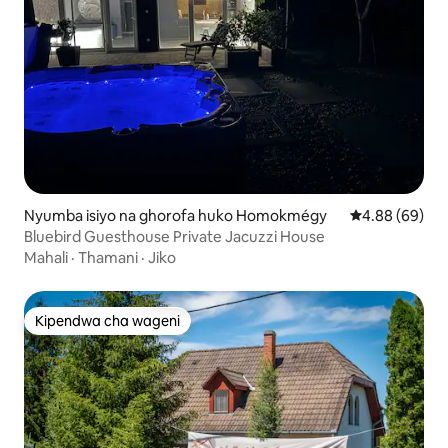
Nyumba isiyo na ghorofa huko Homokmégy
Ukadiriaji wa 
4.88 (69)
Bluebird Guesthouse Private Jacuzzi House
Mahali
·
Thamani
·
Jiko
Kipendwa cha wageni
Kipendwa cha wageni