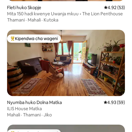
Fleti huko Skopje
Ukadiriaji wa 
4.92 (53)
Mita 150 hadi kwenye Uwanja mkuu • The Lion Penthouse
Thamani
·
Mahali
·
Kutoka
Kipendwa cha wageni
Kipendwa maarufu cha wageni
Nyumba huko Dolna Matka
Ukadiriaji wa 
4.93 (59)
ILIS House Matka
Mahali
·
Thamani
·
Jiko