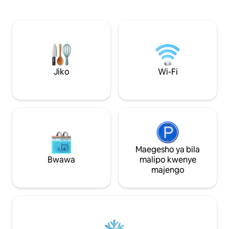
kutembelea jiji. Ndani utapata: Zawadi za
ya makumbusho n
ukaribisho, kahawa na kinywaji Roshani
yaliyo karibu 🧳 I
kubwa yenye mandhari Wi-Fi ya Kasi
wasafiri wa peke y
Sana Kiyoyozi Televisheni Janja ya Q-LED
kikazi 🚗 Vinjari Sk
Jiko lenye vifaa kamili Kitanda cha
gari kutoka eneo hil
ukubwa wa malkia, mashuka yenye
malipo + sehemu b
ubora wa hoteli, taulo na mapazia ya
kwa ajili ya kufany
umeme Inafaa kwa wanandoa, familia
wasafiri wa kidijitali *** Kuing
Jiko
Wi-Fi
ndogo, wahamaji wa kidijitali na wasafiri
mwenyewe ***
wa kikazi
Maegesho ya bila
Bwawa
malipo kwenye
majengo