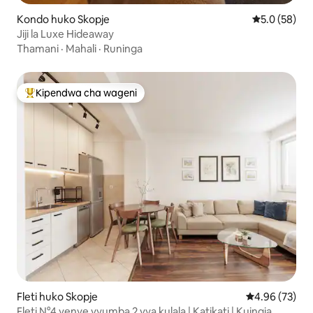
Kondo huko Skopje
Ukadiriaji wa
5.0 (58)
Jiji la Luxe Hideaway
Thamani
·
Mahali
·
Runinga
Kipendwa cha wageni
Kipendwa maarufu cha wageni
Fleti huko Skopje
Ukadiriaji wa 
4.96 (73)
Fleti N°4 yenye vyumba 2 vya kulala | Katikati | Kuingia