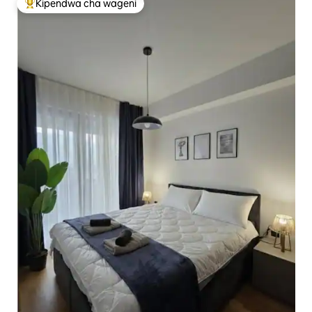
Kipendwa cha wageni
Kipendwa maarufu cha wageni