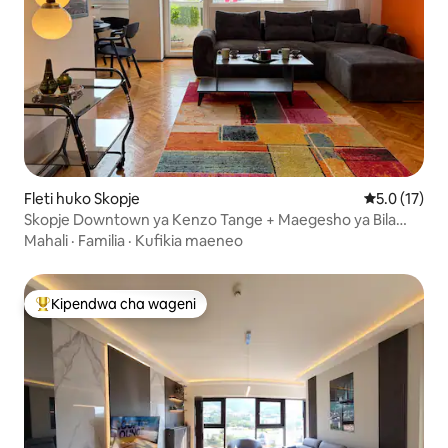
Fleti huko Skopje
Ukadiriaji wa
5.0 (17)
Skopje Downtown ya Kenzo Tange + Maegesho ya Bila
Malipo
Mahali
·
Familia
·
Kufikia maeneo
Kipendwa cha wageni
Kipendwa maarufu cha wageni