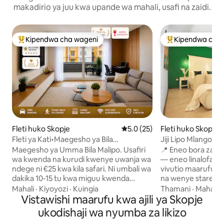
makadirio ya juu kwa upande wa mahali, usafi na zaidi.
Kipendwa cha wageni
Kipendwa cha 
Kipendwa maarufu cha wageni
Kipendwa maaruf
Fleti huko Skopje
Ukadiriaji wa wastani wa 5.0 ka
5.0 (25)
Fleti huko Skopje
Fleti ya Kati•Maegesho ya Bila
Jiji Lipo Mlangoni 
Malipo•Roshani•Tembea kwenda Katikati
Kutembea hadi U
Maegesho ya Umma Bila Malipo. Usafiri
📍 Eneo bora zaidi k
wa kwenda na kurudi kwenye uwanja wa
— eneo linalofaa k
ndege ni €25 kwa kila safari. Ni umbali wa
vivutio maarufu 🛡️
dakika 10-15 tu kwa miguu kwenda
na wenye starehe k
Macedonia Square na vivutio maarufu
Eneo bora la katikat
Mahali
·
Kiyoyozi
·
Kuingia
Thamani
·
Mahali
·
vya Skopje. Kituo Kikuu cha Mabasi na
Vistawishi maarufu kwa ajili ya Skopje
Bazaar, migahawa 
Treni kiko umbali wa mita 900. Fleti
🚶 Tembea kwenda
ukodishaji wa nyumba za likizo
angavu na ya kisasa, inayofaa kwa ajili ya
Macedonia Square