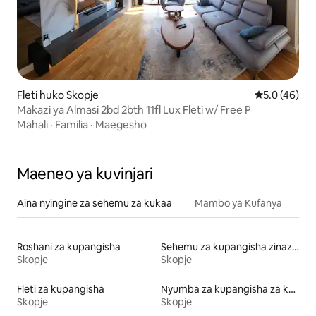
Fleti huko Skopje
Ukadiriaji wa
5.0 (46)
Makazi ya Almasi 2bd 2bth 11fl Lux Fleti w/ Free P
Mahali
·
Familia
·
Maegesho
Maeneo ya kuvinjari
Aina nyingine za sehemu za kukaa
Mambo ya Kufanya
Roshani za kupangisha
Sehemu za kupangisha zinazowafaa wanyama vipenzi
Skopje
Skopje
Fleti za kupangisha
Nyumba za kupangisha za kulala wageni
Skopje
Skopje