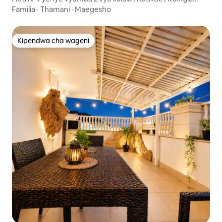
mwenyewe
Familia
·
Thamani
·
Maegesho
Kipendwa cha wageni
Kipendwa cha wageni