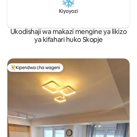
Kiyoyozi
Ukodishaji wa makazi mengine ya likizo
ya kifahari huko Skopje
Kipendwa cha wageni
Kipendwa maarufu cha wageni