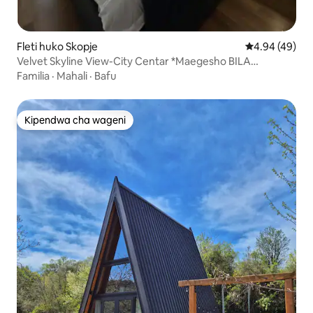
Fleti huko Skopje
Ukadiriaji wa 
4.94 (49)
Velvet Skyline View-City Centar *Maegesho BILA
MALIPO*
Familia
·
Mahali
·
Bafu
Kipendwa cha wageni
Kipendwa cha wageni