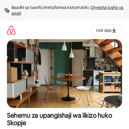
Ruka
Baadhi ya taarifa imetafsiriwa kiotomatiki. 
Onyesha lugha ya 
kwenda
awali
kwenye
maudhui
Use app
Sehemu za upangishaji wa likizo huko
Skopje