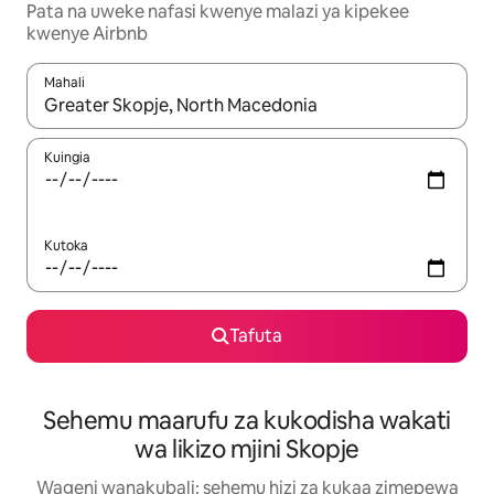
Pata na uweke nafasi kwenye malazi ya kipekee
kwenye Airbnb
Mahali
Wakati matokeo yanapatikana, vinjari kwa kutumia vitufe vya v
Kuingia
Kutoka
Tafuta
Sehemu maarufu za kukodisha wakati
wa likizo mjini Skopje
Wageni wanakubali: sehemu hizi za kukaa zimepewa