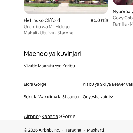
Nyumba y
ve
Cozy Cab
Fleti huko Clifford
Ukadiriaji wa wastani 
5.0 (13)
Familia
·
M
Urembo wa Mji Mdogo
Mahali
·
Utulivu
·
Starehe
Maeneo ya kuvinjari
Vivutio Maarufu vya Karibu
Elora Gorge
Klabu ya Ski ya Beaver Val
Soko la Wakulima la St Jacob
Onyesha zaidi
Airbnb
Kanada
Gorrie
© 2026 Airbnb, Inc.
Faragha
Masharti