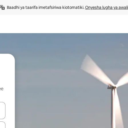
Baadhi ya taarifa imetafsiriwa kiotomatiki. 
Onyesha lugha ya awali
ee
 vitufe vya vishale vya juu na chini au uchunguze kwa kugusa au kute