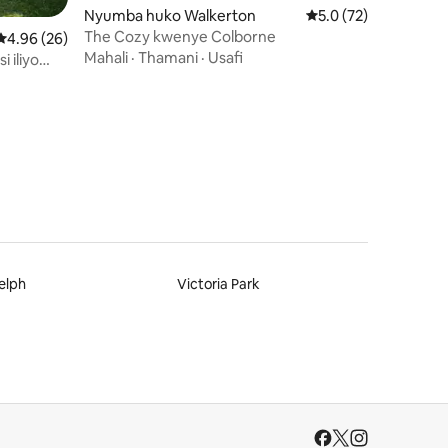
Nyumba huko Walkerton
Ukadiriaji wa wastani
5.0 (72)
The Cozy kwenye Colborne
ini 99
Ukadiriaji wa wastani wa 4.96 kati ya 5, tathmini 26
4.96 (26)
Mahali
·
Thamani
·
Usafi
 iliyo
 Huron
elph
Victoria Park