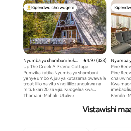
Kipendwa cha wageni
Kipendw
Kipendwa maarufu cha wageni
Kipendw
Nyumba ya shambani huko
Ukadiriaji wa wastani wa
4.97 (338)
Nyumba y
Blyth
now
Up The Creek A-Frame Cottage
Pine Reev
Woods.
Pumzika katika Nyumba ya shambani
Pine Reev
yenye umbo A juu ya kutazama bwawa la
cha uwind
trout lililo na vitu vingi lililozungukwa na
Kwa maono
miti. Ekari 20 za vijia. Kuogelea kwa
imebadili
samaki, kayaki au mtumbwi kwenye
la mapumz
Thamani
·
Mahali
·
Utulivu
Familia
·
M
bwawa au kijito. Tazama bata, vyura,
leo. Ikiwa
wanyama, ndege, kasa na wanyamapori
msitu tuli
Vistawishi maa
anuwai. Furahia nyota na choma
upumue he
marshmallows kwenye moto wa kambi.
umbile la 
Jiko lililo na vifaa kamili, BBQ, jiko la kuni,
nyumba y
shimo la moto na bafu la kipande 3. Mbao
mashamba