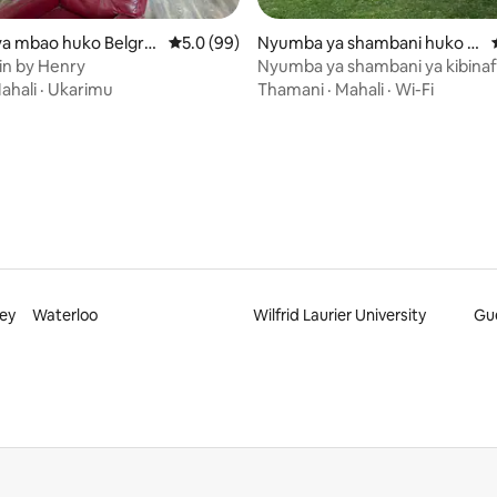
a mbao huko Belgra
Ukadiriaji wa wastani wa 5.0 kati ya 5, tathm
5.0 (99)
Nyumba ya shambani huko Cl
ifford
in by Henry
Nyumba ya shambani ya kibinafsi
wa 5.0 kati ya 5, tathmini 13
kando ya ziwa katika Kaunti ya
ahali
·
Ukarimu
Thamani
·
Mahali
·
Wi-Fi
ley
Waterloo
Wilfrid Laurier University
Gu