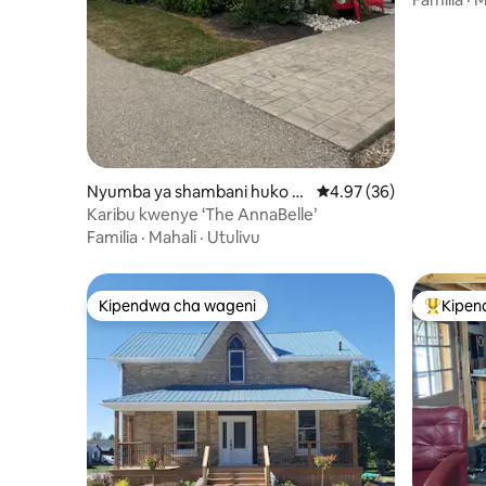
Nyumba ya shambani huko M
Ukadiriaji wa wastani w
4.97 (36)
ildmay
Karibu kwenye ‘The AnnaBelle’
Familia
·
Mahali
·
Utulivu
Kipendwa cha wageni
Kipen
Kipendwa cha wageni
Kipendw