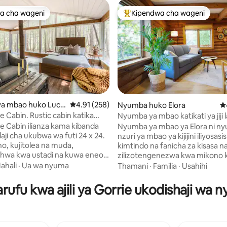
a cha wageni
Kipendwa cha wageni
a cha wageni
Kipendwa maarufu cha wageni
 4.97 kati ya 5, tathmini 338
a mbao huko Luck
Ukadiriaji wa wastani wa 4.91 kati ya 5, tathmi
4.91 (258)
Nyumba huko Elora
Uk
e Cabin. Rustic cabin katika
Nyumba ya mbao katikati ya jiji l
e Cabin ilianza kama kibanda
Nyumba ya mbao ya Elora ni n
aji cha ukubwa wa futi 24 x 24.
nzuri ya mbao ya kijijini iliyosas
, kujitolea na muda,
kimtindo na fanicha za kisasa n
shwa kwa ustadi na kuwa eneo
zilizotengenezwa kwa mikono 
iko lenye amani kama lilivyo
kwa fundi mkazi. Utafurahia se
ahali
·
Ua wa nyuma
Thamani
·
Familia
·
Usahihi
 imefichika kati ya misonobari na
angavu na iliyo wazi ya dhana. Iko katikati
vu, inakualika upunguze kasi na
ya Elora, ikitoka mlangoni kuingi
rufu kwa ajili ya Gorrie ukodishaji wa n
wa safi. Mbao zilizochakaa,
ya mji lakini iko mbali na baraba
asili na vipengele vya joto huipa
faragha nzuri na mazingira tuliv
a mbao haiba yake ya
amani. Vipengele: • Kitanda cha ukubwa
ni, huku starehe za
wa kifalme kilicho na mashuka