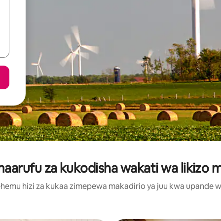
arufu za kukodisha wakati wa likizo mj
hemu hizi za kukaa zimepewa makadirio ya juu kwa upande wa m