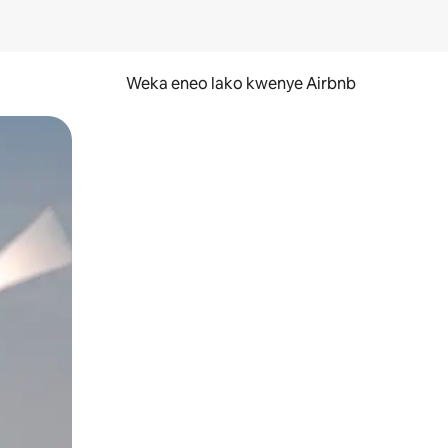
Weka eneo lako kwenye Airbnb
lezesha kidole kwenye ishara.