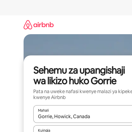
Ruka
kwenda
kwenye
maudhui
Sehemu za upangishaji
wa likizo huko Gorrie
Pata na uweke nafasi kwenye malazi ya kipek
kwenye Airbnb
Mahali
Wakati matokeo yanapatikana, vinjari kwa kutumia
Kuingia