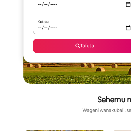
Kutoka
Tafuta
Sehemu ma
Wageni wanakubali: se