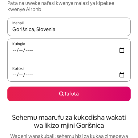
Pata na uweke nafasi kwenye malazi ya kipekee
kwenye Airbnb
Mahali
Wakati matokeo yanapatikana, vinjari kwa kutumia vitufe vya v
Kuingia
Kutoka
Tafuta
Sehemu maarufu za kukodisha wakati
wa likizo mjini Gorišnica
Wageni wanakubali: sehemu hizi za kukaa zimepewa