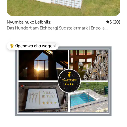
Nyumba huko Leibnitz
Ukadiriaji 
5 (20)
Das Hundert am Eichberg| Südsteiermark | Eneo la
faragha
Kipendwa cha wageni
Kipendwa maarufu cha wageni