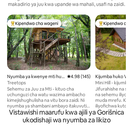
makadirio ya juu kwa upande wa mahali, usafi na zaidi.
Kipendwa cha wageni
Kipendwa cha 
Kipendwa maarufu cha wageni
Kipendwa maaruf
Nyumba ya kwenye mti huk
Ukadiriaji wa wastani wa 4.98 kat
4.98 (145)
Kijumba huko Vini
o Fokovci
Treetops
Mini Hill - kijumba
Sehemu za Juu za Mti - kituo cha
Jifurahishe na saut
uchunguzi cha watu wazima ambacho
na sehemu iliyoba
kimejishughulisha na vitu bora zaidi. Ni
muda mrefu. Kwen
nyumba ya shambani ambayo itakuvutia.
iliyofichwa kutoka
Vistawishi maarufu kwa ajili ya Gorišnica
Kwa sababu ya eneo lake la kipekee
siku, kuna Kilima
msituni, ni nyumba yetu ya shambani
lililotengenezwa i
ukodishaji wa nyumba za likizo
inayotembelewa zaidi, ikifurahisha hata
na kutorokea kweny
mgeni mwenye busara zaidi. Nyumba hii
💚 Hii si malazi ya k