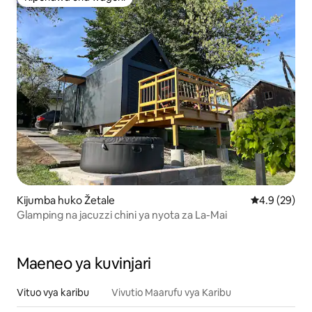
Kipendwa cha wageni
Kijumba huko Žetale
Ukadiriaji wa
4.9 (29)
Glamping na jacuzzi chini ya nyota za La-Mai
Maeneo ya kuvinjari
Vituo vya karibu
Vivutio Maarufu vya Karibu