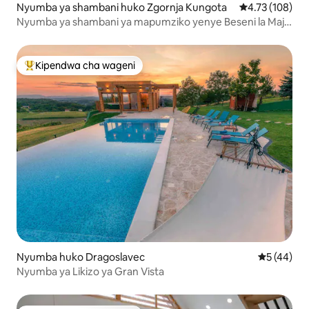
Nyumba ya shambani huko Zgornja Kungota
Ukadiriaji wa w
4.73 (108)
Nyumba ya shambani ya mapumziko yenye Beseni la Maji
Moto na Sauna
Kipendwa cha wageni
Kipendwa maarufu cha wageni
Nyumba huko Dragoslavec
Ukadiriaji 
5 (44)
Nyumba ya Likizo ya Gran Vista