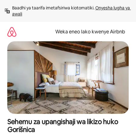
Ruka
Baadhi ya taarifa imetafsiriwa kiotomatiki. 
Onyesha lugha ya 
kwenda
awali
kwenye
maudhui
Weka eneo lako kwenye Airbnb
Sehemu za upangishaji wa likizo huko
Gorišnica