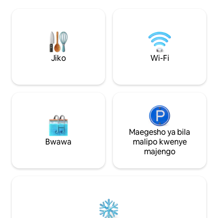
ya mbao kwenye stuli ni eneo la
Hill ni eneo kwa w
uchunguzi la watu wazima ambalo
ya starehe, wanao
halijaokoa gharama yoyote. Ina kila kitu
wale wanaopenda 
ambacho nyumba kubwa za shambani
wanafurahia nyaka
zina. Kuingia kwenye nyumba ya
wanaamini kwamba 
shambani kutakufurahisha kwa harufu
mambo madogo. I
ya msonobari, huku ukiwa na wakati
wa wale wanaopend
Jiko
Wi-Fi
mgumu wa kupinga mandhari ambayo
na mwendo wake, 
inafungua mwelekeo mpya wa msitu.
AC.
Maegesho ya bila
Bwawa
malipo kwenye
majengo