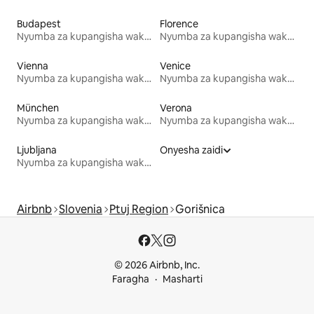
Budapest
Florence
Nyumba za kupangisha wakati wa likizo
Nyumba za kupangisha wakati wa likizo
Vienna
Venice
Nyumba za kupangisha wakati wa likizo
Nyumba za kupangisha wakati wa likizo
München
Verona
Nyumba za kupangisha wakati wa likizo
Nyumba za kupangisha wakati wa likizo
Ljubljana
Onyesha zaidi
Nyumba za kupangisha wakati wa likizo
Airbnb
Slovenia
Ptuj Region
Gorišnica
© 2026 Airbnb, Inc.
Faragha
Masharti