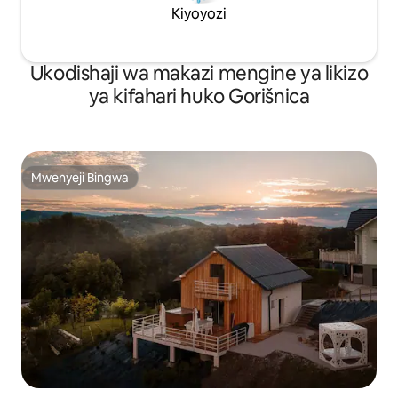
Kiyoyozi
Ukodishaji wa makazi mengine ya likizo
ya kifahari huko Gorišnica
Mwenyeji Bingwa
Mwenyeji Bingwa