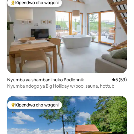
Kipendwa cha wageni
Kipendwa maarufu cha wageni
Nyumba ya shambani huko Podlehnik
Ukadiriaji 
5 (59)
Nyumba ndogo ya Big Holliday w/pool,sauna, hottub
Kipendwa cha wageni
Kipendwa maarufu cha wageni