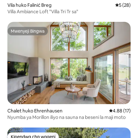
Vila huko Falinić Breg
Ukadiriaji 
5 (28)
Villa Ambiance Loft "Villa Tri Tr sa"
Mwenyeji Bingwa
Mwenyeji Bingwa
Chalet huko Ehrenhausen
Ukadiriaji wa 
4.88 (17)
Nyumba ya Morillon iliyo na sauna na beseni la maji moto
Kipendwa cha wageni