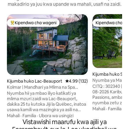
makadirio ya juu kwa upande wa mahali, usafi na zaidi.
Kipendwa cha wageni
Kipendwa cha wa
Kipendwa maarufu cha wageni
Kipendwa cha wa
Kijumba huko Sha
Nyumba ya Mapum
Kijumba huko Lac-Beauport
Ukadiriaji wa wastani wa 4.99 kat
4.99 (132)
yenye Spa | Le Pic
CITQ : 302340 | Mu
Kolmar | Mandhari ya Mlima na Spa
08-2026 Karibu kwenye Eneo la Île &
karibu na Jiji la Quebec
Nyumba hii ya mbao iliyo katikati ya
Passions, ambapo
mlima mzuri zaidi wa Lac-Beauport,
nyumba zetu za m
dakika 25 tu kutoka Jiji la Québec, inatoa
zilizojengwa katikat
Mahali
·
Familia
·
M
usawa kamili wa mazingira ya asili na
zilizojengwa kand
starehe. Iko katika Domaine Le
Mahali
·
Familia
·
Ubora wa usingizi
Jacques-Cartier. Mahali hapa pa faragha
Maelström, furahia shughuli kama vile
Vistawishi maarufu kwa ajili ya
katikati ya msitu p
kutembea kwa miguu, kuendesha