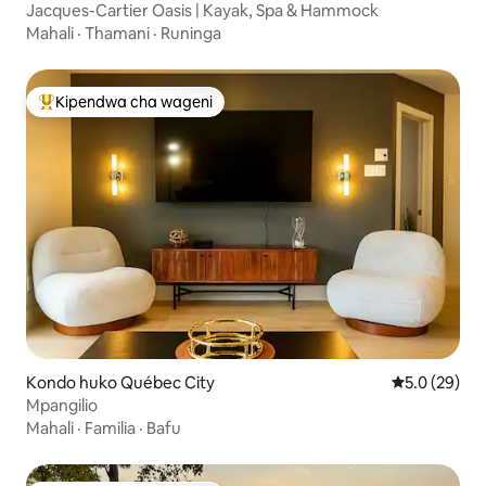
Jacques-Cartier Oasis | Kayak, Spa & Hammock
Mahali
·
Thamani
·
Runinga
Kipendwa cha wageni
Kipendwa maarufu cha wageni
Kondo huko Québec City
Ukadiriaji wa
5.0 (29)
Mpangilio
Mahali
·
Familia
·
Bafu