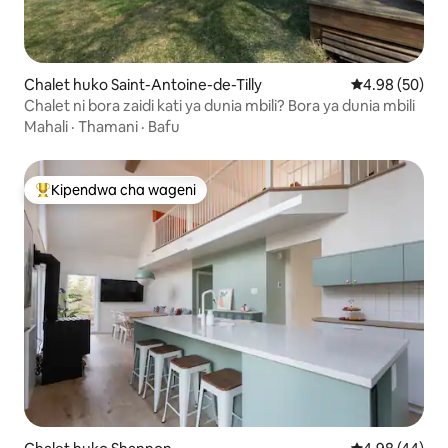
Chalet huko Saint-Antoine-de-Tilly
Ukadiriaji wa 
4.98 (50)
Chalet ni bora zaidi kati ya dunia mbili? Bora ya dunia mbili
Mahali
·
Thamani
·
Bafu
Kipendwa cha wageni
Kipendwa maarufu cha wageni