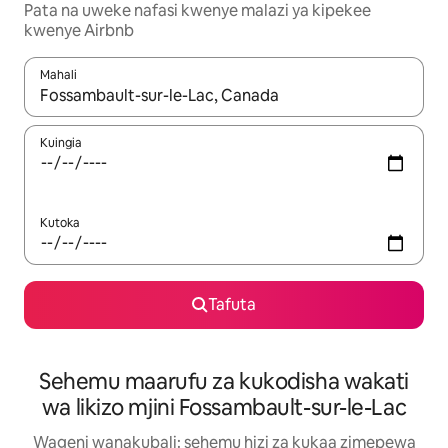
Pata na uweke nafasi kwenye malazi ya kipekee
kwenye Airbnb
Mahali
Wakati matokeo yanapatikana, vinjari kwa kutumia vitufe vya v
Kuingia
Kutoka
Tafuta
Sehemu maarufu za kukodisha wakati
wa likizo mjini Fossambault-sur-le-Lac
Wageni wanakubali: sehemu hizi za kukaa zimepewa