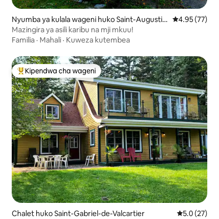
Nyumba ya kulala wageni huko Saint-Augustin
Ukadiriaji wa 
4.95 (77)
-de-Desmaures
Mazingira ya asili karibu na mji mkuu!
Familia
·
Mahali
·
Kuweza kutembea
Kipendwa cha wageni
Kipendwa maarufu cha wageni
Chalet huko Saint-Gabriel-de-Valcartier
Ukadiriaji wa
5.0 (27)