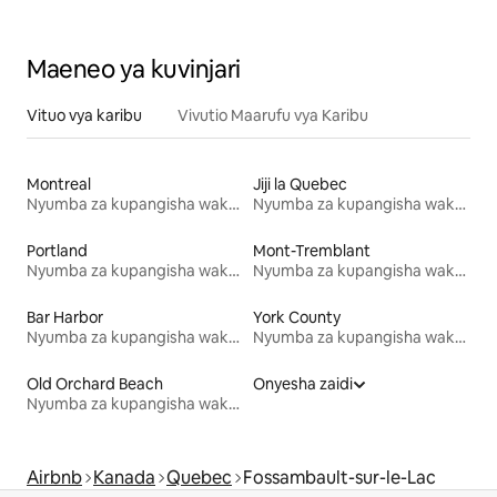
Maeneo ya kuvinjari
Vituo vya karibu
Vivutio Maarufu vya Karibu
Montreal
Jiji la Quebec
Nyumba za kupangisha wakati wa likizo
Nyumba za kupangisha wakati wa likizo
Portland
Mont-Tremblant
Nyumba za kupangisha wakati wa likizo
Nyumba za kupangisha wakati wa likizo
Bar Harbor
York County
Nyumba za kupangisha wakati wa likizo
Nyumba za kupangisha wakati wa likizo
Old Orchard Beach
Onyesha zaidi
Nyumba za kupangisha wakati wa likizo
Airbnb
Kanada
Quebec
Fossambault-sur-le-Lac