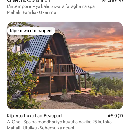
Chalet huko Shannon
Ukadiriaji wa 
4.98 (44)
L'intemporel - ya kale, ziwa la faragha na spa
Mahali
·
Familia
·
Ukarimu
Kipendwa cha wageni
Kipendwa cha wageni
Kijumba huko Lac-Beauport
Ukadiriaji w
5.0 (7)
A-One | Spa na mandhari ya kuvutia dakika 25 kutoka
Quebec
Mahali
·
Utulivu
·
Sehemu za ndani