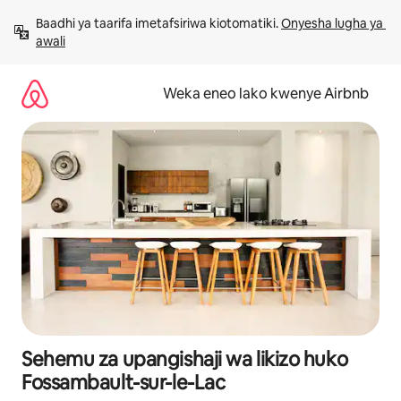
Ruka
Baadhi ya taarifa imetafsiriwa kiotomatiki. 
Onyesha lugha ya 
kwenda
awali
kwenye
maudhui
Weka eneo lako kwenye Airbnb
Sehemu za upangishaji wa likizo huko
Fossambault-sur-le-Lac