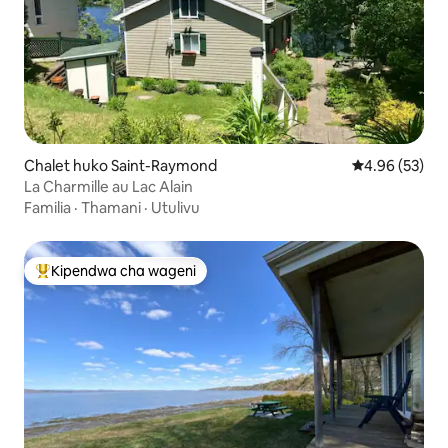
Chalet huko Saint-Raymond
Ukadiriaji wa 
4.96 (53)
La Charmille au Lac Alain
Familia
·
Thamani
·
Utulivu
Kipendwa cha wageni
Kipendwa maarufu cha wageni