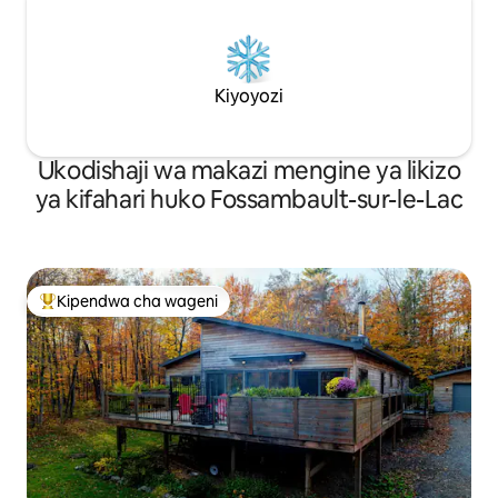
Kiyoyozi
Ukodishaji wa makazi mengine ya likizo
ya kifahari huko Fossambault-sur-le-Lac
Kipendwa cha wageni
Kipendwa maarufu cha wageni