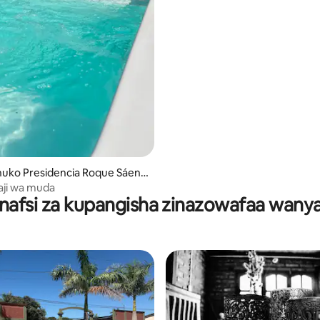
uko Presidencia Roque Sáenz
aji wa muda
afsi za kupangisha zinazowafaa wany