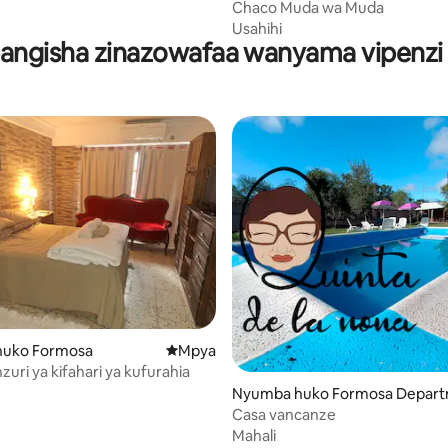
Peña
Chaco Muda wa Muda
Usahihi
ngisha zinazowafaa wanyama vipenzi 
uko Formosa
Eneo jipya la kukaa
Mpya
uri ya kifahari ya kufurahia
Nyumba huko Formosa Depar
Casa vancanze
Mahali