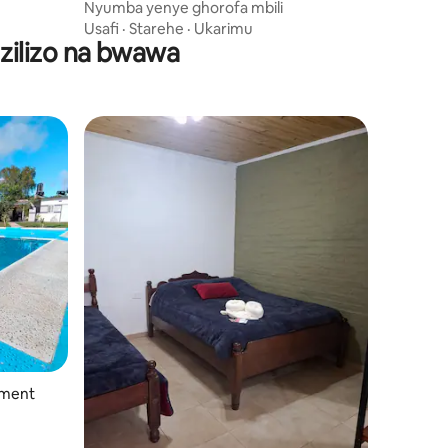
Nyumba yenye ghorofa mbili
Usafi
·
Starehe
·
Ukarimu
zilizo na bwawa
tment