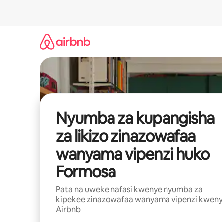
Ruka
kwenda
kwenye
maudhui
Nyumba za kupangisha
za likizo zinazowafaa
wanyama vipenzi huko
Formosa
Pata na uweke nafasi kwenye nyumba za
kipekee zinazowafaa wanyama vipenzi kwen
Airbnb