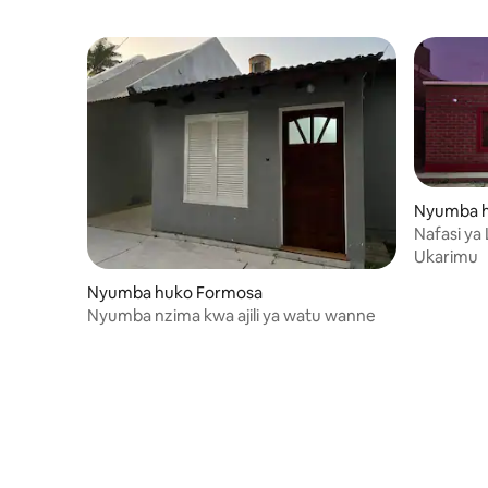
Nyumba h
Nafasi ya
Guanaco
Ukarimu
Nyumba huko Formosa
Nyumba nzima kwa ajili ya watu wanne