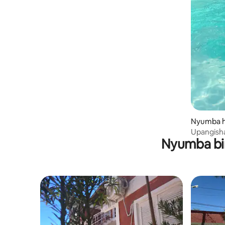
Nyumba h
Peña
Upangish
Nyumba bin