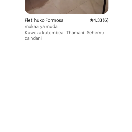
Fleti huko Formosa
Ukadiriaji wa wastani 
4.33 (6)
makazi ya muda
Kuweza kutembea
·
Thamani
·
Sehemu
za ndani