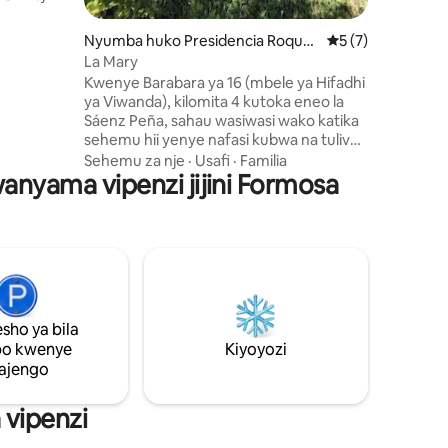
na:
ashuka,
mini 4
Nyumba huko Presidencia Roque
Ukadiriaji wa wast
5 (7)
aa kamili
Sáenz Peña
La Mary
Kwenye Barabara ya 16 (mbele ya Hifadhi
ya Viwanda), kilomita 4 kutoka eneo la
Sáenz Peña, sahau wasiwasi wako katika
sehemu hii yenye nafasi kubwa na tulivu.
Ukiwa na kila kitu unachohitaji ili kufurahia
Sehemu za nje
·
Usafi
·
Familia
anyama vipenzi jijini Formosa
siku chache nje karibu na jiji!! Hekta ya
kufurahia pamoja na familia na/au
marafiki!
sho ya bila
po kwenye
Kiyoyozi
ajengo
vipenzi