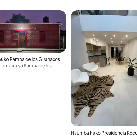
uko Pampa de los Guanacos
 Leo. Juu ya Pampa de los
s
Nyumba huko Presidencia Roq