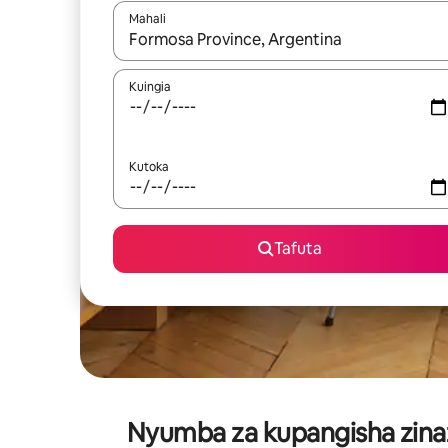
Mahali
Wakati matokeo yanapatikana, vinjari kwa kutumia
Kuingia
Kutoka
Tafuta
Nyumba za kupangisha zinazo