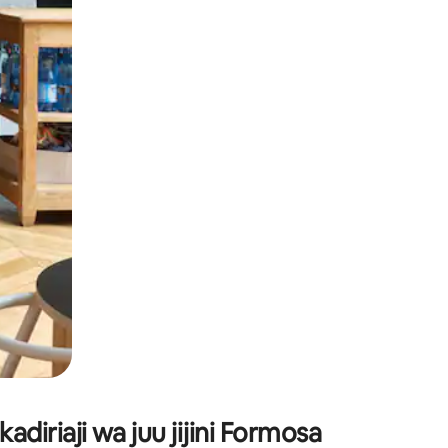
lezesha kidole kwenye ishara.
iriaji wa juu jijini Formosa