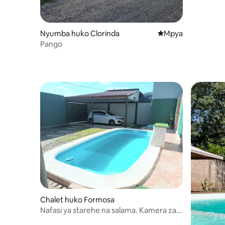
Nyumba huko Clorinda
Eneo jipya la kukaa
Mpya
Pango
Chalet huko Formosa
Nafasi ya starehe na salama. Kamera za
ulinzi.