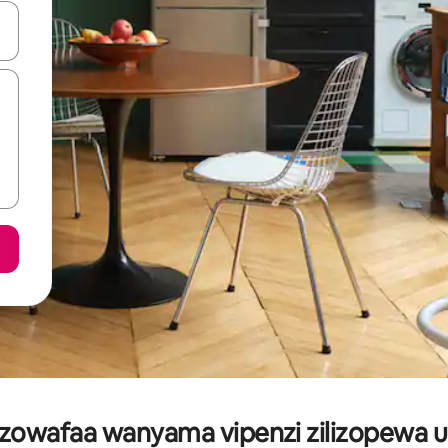
 vitufe vya vishale vya juu na chini au uchunguze kwa kugusa au kute
wafaa wanyama vipenzi zilizopewa ukad