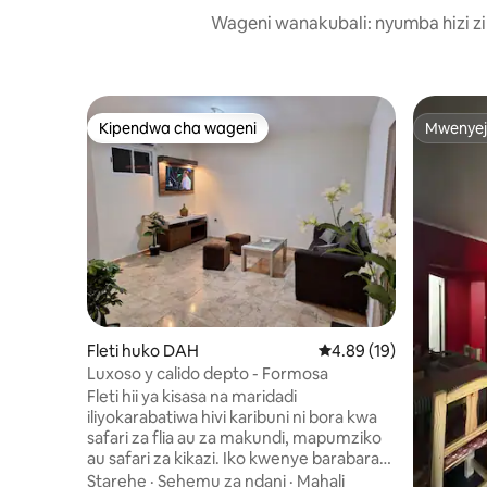
Wageni wanakubali: nyumba hizi zi
Kipendwa cha wageni
Mwenyej
Kipendwa cha wageni
Mwenyej
Fleti huko DAH
Ukadiriaji wa wastani w
4.89 (19)
Luxoso y calido depto - Formosa
Fleti hii ya kisasa na maridadi
iliyokarabatiwa hivi karibuni ni bora kwa
safari za flia au za makundi, mapumziko
au safari za kikazi. Iko kwenye barabara
dakika 8 tu kutoka katikati ya mji na
Starehe
·
Sehemu za ndani
·
Mahali