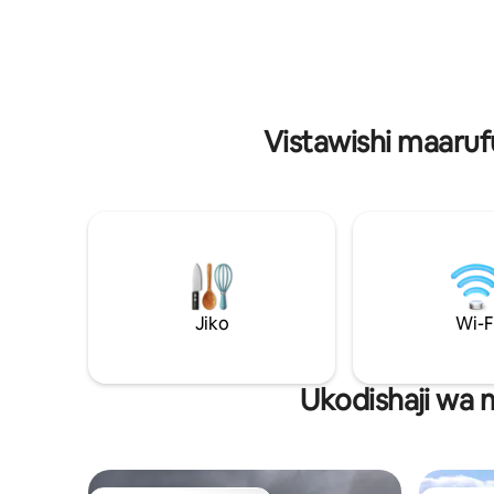
Ofisi ya nyumbani iliyo na sehemu ya
ukubwa wa
kufanyia kazi • Wi-Fi ya Kasi ya Juu bila
Vitanda 2
malipo • Bafu • Meza ya baa + viti 2 vya
2.00) → Te
baa • Kiti cha mikono kilicho na kiti
Wi-Fi → ya
maegesho ya umma katika eneo la
kamili Ma
makazi
Maegesho 
Vistawishi maarufu
Jiko
Wi-F
Ukodishaji wa 