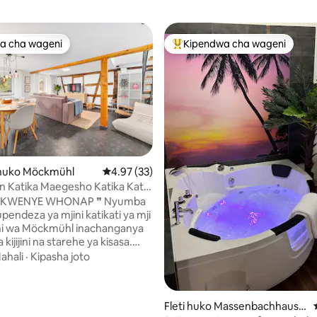
a cha wageni
Kipendwa cha wageni
a cha wageni
Kipendwa maarufu cha wageni
a 4.9 kati ya 5, tathmini 109
huko Möckmühl
Ukadiriaji wa wastani wa 4.97 kati ya 5, tathm
4.97 (33)
 Katika Maegesho Katika Kati
rrace
KWENYE WHONAP ❞ Nyumba
pendeza ya mjini katikati ya mji
i wa Möckmühl inachanganya
kijijini na starehe ya kisasa.
a starehe na maelezo ya kina
ahali
·
Kipasha joto
zingira mazuri kwa ajili ya
 muda mfupi na mrefu. →
kabisa → Kuingia mwenyewe saa
Fleti huko Massenbachhause
nda 1 cha springi chenye