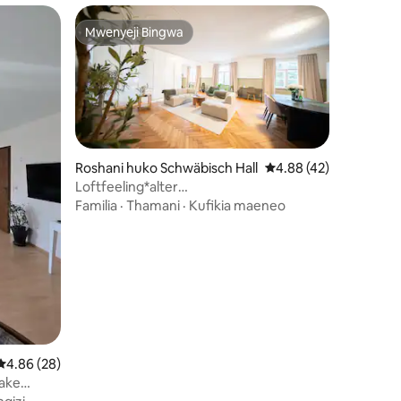
Mwenyeji Bingwa
Mwenyeji Bingwa
Roshani huko Schwäbisch Hall
Ukadiriaji wa wastani w
4.88 (42)
Loftfeeling*alter
Ballsaal*Parkplatz*Diak*Würth
Familia
·
Thamani
·
Kufikia maeneo
ini 41
Ukadiriaji wa wastani wa 4.86 kati ya 5, tathmini 28
4.86 (28)
ake