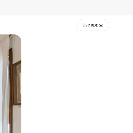
Use app
lezesha kidole kwenye ishara.