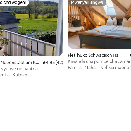
a cha wageni
Mwenyeji Bingwa
a cha wageni
Mwenyeji Bingwa
Fleti huko Schwäbisch Hall
Kiwanda cha pombe cha zaman
o Neuenstadt am Ko
Ukadiriaji wa wastani wa 4.95 kati ya 5, tathm
4.95 (42)
starehe | Vyumba 4 vya kulala |
Familia
·
Mahali
·
Kufikia maene
 vyenye roshani na
m² 160
o wa msitu
milia
·
Kutoka
i wa 5 kati ya 5, tathmini 10