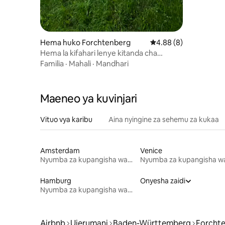
Hema huko Forchtenberg
Ukadiriaji wa wastani 
4.88 (8)
Hema la kifahari lenye kitanda cha
kimapenzi chenye paa la nguzo katikati
Familia
·
Mahali
·
Mandhari
ya kijani kibichi
Maeneo ya kuvinjari
Vituo vya karibu
Aina nyingine za sehemu za kukaa
Amsterdam
Venice
Nyumba za kupangisha wakati wa likizo
Hamburg
Onyesha zaidi
Nyumba za kupangisha wakati wa likizo
Airbnb
Ujerumani
Baden-Württemberg
Forcht