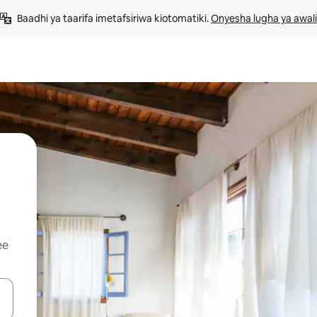
Baadhi ya taarifa imetafsiriwa kiotomatiki. 
Onyesha lugha ya awali
ee
 vitufe vya vishale vya juu na chini au uchunguze kwa kugusa au kute