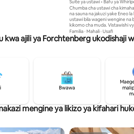
n
Suite ya ustawi • Bafu ya Whirlp
 kingi (mita 1.80 × 2.00) →
Sauna karibu na Heilbronn
Chumba cha ustawi cha kimahab
 vya mtu mmoja (mita 0.90 ×
na sauna na jakuzi yake Eneo la kipekee la
rrace Televisheni janja ya→ 43"
ustawi bila wageni wengine na b
 kasi kubwa Jiko lililo na vifaa →
kikomo cha muda. Vistawishi vy
shine ya → kufua na kukausha →
vyenye chumba cha kupikia, Ne
ya baiskeli
Familia
·
Mahali
·
Usafi
 kwa ajili ya Forchtenberg ukodishaji 
Wi-Fi na Netflix. Eneo tulivu la
mashambani, takribani dakika 
kutoka Heilbronn. Mlango tofau
kuingia na maegesho ya kujite
ya mlango. Beseni la maji moto na sauna
husafishwa kikamilifu na kwa us
Chumba kilicho na samani za 
na faragha nyingi, bora kwa k
Maege
kutoka kwenye maisha ya kila s
i
Bwawa
kufurahia muda pamoja.
mali
m
makazi mengine ya likizo ya kifahari hu