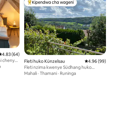
Kipendwa cha wageni
Kipendwa maarufu cha wageni
Ukadiriaji wa wastani wa 4.83 kati ya 5, tathmini 64
4.83 (64)
i chenye
Fleti huko Künzelsau
Ukadiriaji wa wastani w
4.96 (99)
ini 42
 Wageni 8 |
o
Fleti nzima kwenye Südhang huko
Künzelsau
Mahali
·
Thamani
·
Runinga