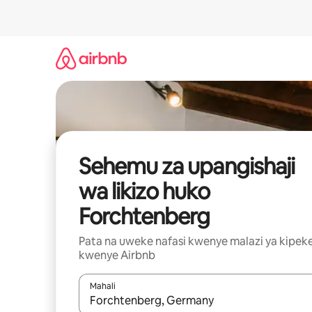
Ruka
kwenda
kwenye
maudhui
Sehemu za upangishaji
wa likizo huko
Forchtenberg
Pata na uweke nafasi kwenye malazi ya kipek
kwenye Airbnb
Mahali
Wakati matokeo yanapatikana, vinjari kwa kutumia