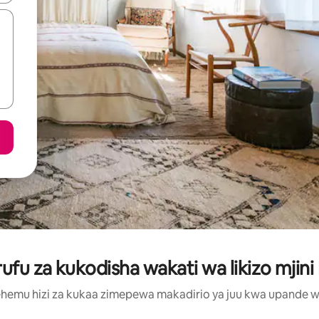
u za kukodisha wakati wa likizo mjin
hemu hizi za kukaa zimepewa makadirio ya juu kwa upande wa m