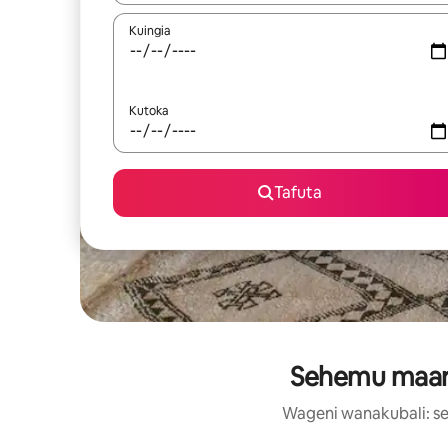
Kuingia
Kutoka
Tafuta
Sehemu maaruf
Wageni wanakubali: se