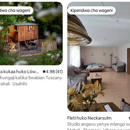
dwa cha wageni
Kipendwa cha wageni
a maarufu cha wageni
Kipendwa cha wageni
a kukaa huko Löwe
Ukadiriaji wa wastani wa 4.98 kati ya 5, tathm
4.98 (41)
chungaji katika Swabian Tuscany
ahali
·
Usahihi
Fleti huko Neckarsulm
Studio angavu yenye mlango w
binafsi katika eneo tulivu