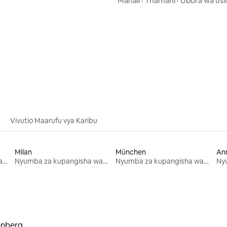
Mahali
·
Thamani
·
Ubora wa usin
wa 4.88 kati ya 5, tathmini 8
Vivutio Maarufu vya Karibu
Milan
München
An
Nyumba za kupangisha wakati wa likizo
Nyumba za kupangisha wakati wa likizo
Nyumba za kupangisha wakati wa likizo
enberg