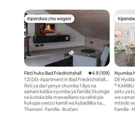
Kipendwa cha wageni
Kipendw
Kipendwa cha wageni
Kipendw
Fleti huko Bad Friedrichshall
Ukadiriaji wa wastani w
4.9 (109)
Nyumba 
1 Zi DG-Apartment in Bad Friedrichshall-
DE Hyddan
Jagstfeld
Katika Te
fleti ya dari yenye chumba 1 iliyo na
❞ KARIBU 
samani katika nyumba ya familia 3 kuingia
yetu ya ku
na kutoka bila mawasiliano na rahisi pia
wa zaman
hukupa uwezo kamili wa kubadilika na
mtindo wa 
ufikiaji wa fleti yako • Jiko (lenye sehemu
Mapambo y
Thamani
·
Familia
·
Bustani
Familia
·
M
ya juu ya jiko, friji na friji, mashine ya
huunda ma
kutengeneza kahawa ya capsule, birika,
ukaaji wa
toaster,n.k.) • Kitanda cha starehe kwa
Katikati 
watu 2 na sofa iliyo na televisheni mahiri •
24 → kita