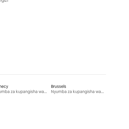
gizi
necy
Brussels
Nyumba za kupangisha wakati wa likizo
Nyumba za kupangisha wakati wa likizo