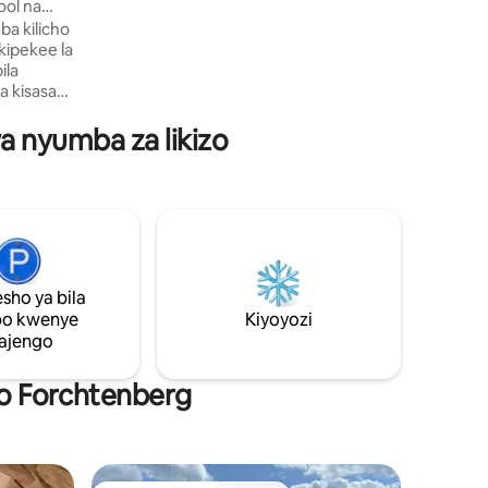
ool na
kutosha, kila kitu kinachohitajika
a kilicho
kinapatikana. Hapo unaweza kuandaa
kifungua kinywa kidogo kwa kutumia
ila
viambato vilivyotolewa.
a kisasa
spresso,
wa nyumba za likizo
15–20
ti wa
gemea nje
afi.
kupendeza
upumzika
sho ya bila
iku na
po kwenye
Kiyoyozi
ajengo
ko Forchtenberg