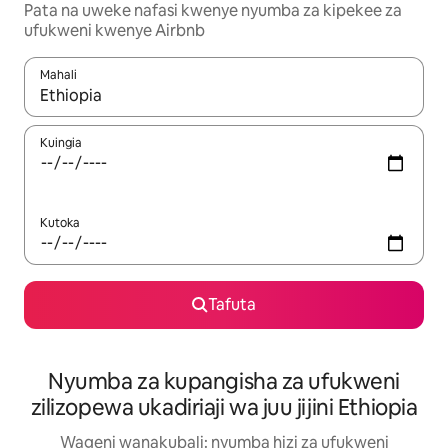
Pata na uweke nafasi kwenye nyumba za kipekee za
ufukweni kwenye Airbnb
Mahali
Wakati matokeo yanapatikana, vinjari kwa kutumia vitufe vya v
Kuingia
Kutoka
Tafuta
Nyumba za kupangisha za ufukweni
zilizopewa ukadiriaji wa juu jijini Ethiopia
Wageni wanakubali: nyumba hizi za ufukweni