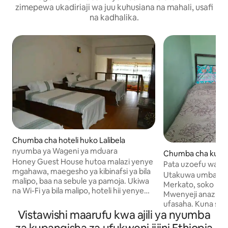
zimepewa ukadiriaji wa juu kuhusiana na mahali, usafi
na kadhalika.
Chumba cha hoteli huko Lalibela
nyumba ya Wageni ya mduara
Chumba cha kuji
Honey Guest House hutoa malazi yenye
o Addis Ababa
Pata uzoefu wa Ad
mgahawa, maegesho ya kibinafsi ya bila
mazingira mazuri.
Utakuwa umbali m
malipo, baa na sebule ya pamoja. Ukiwa
Merkato, soko kubw
na Wi-Fi ya bila malipo, hoteli hii yenye
Mwenyeji anazung
ukadiriaji wa nyota 3 inatoa huduma ya
ufasaha. Kuna seh
chumba na ATM. Malazi hutoa dawati la
Vistawishi maarufu kwa ajili ya nyumba
ikiwa uko mbali kwa 
mapokezi la saa 24, jiko la pamoja na
Balozi nyingi za Ul