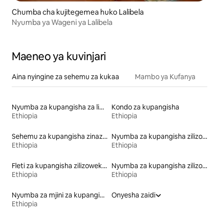
Chumba cha kujitegemea huko Lalibela
Nyumba ya Wageni ya Lalibela
Maeneo ya kuvinjari
Aina nyingine za sehemu za kukaa
Mambo ya Kufanya
Nyumba za kupangisha za likizo
Kondo za kupangisha
Ethiopia
Ethiopia
Sehemu za kupangisha zinazowafaa wanyama vipenzi
Nyumba za kupangisha zilizo na sauna
Ethiopia
Ethiopia
Fleti za kupangisha zilizowekewa huduma
Nyumba za kupangisha zilizo na beseni la maji moto
Ethiopia
Ethiopia
Nyumba za mjini za kupangisha
Onyesha zaidi
Ethiopia