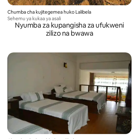
Chumba cha kujitegemea huko Lalibela
Sehemu ya kukaa ya asali
Nyumba za kupangisha za ufukweni
zilizo na bwawa