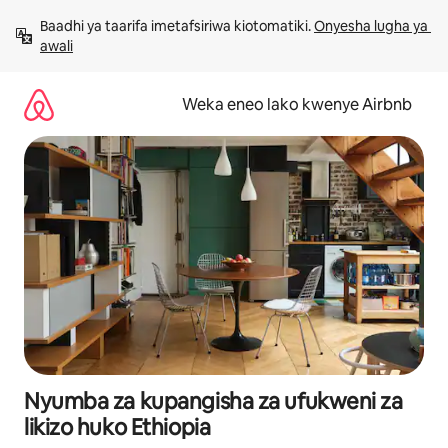
Ruka
Baadhi ya taarifa imetafsiriwa kiotomatiki. 
Onyesha lugha ya 
kwenda
awali
kwenye
maudhui
Weka eneo lako kwenye Airbnb
Nyumba za kupangisha za ufukweni za
likizo huko Ethiopia