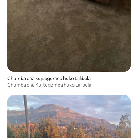
Chumba cha kujitegemea huko Lalibela
Chumba cha Kujitegemea huko Lalibela