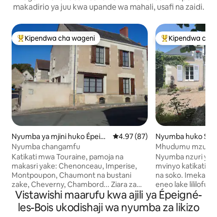
makadirio ya juu kwa upande wa mahali, usafi na zaidi.
Kipendwa cha wageni
Kipendwa cha 
Kipendwa maarufu cha wageni
Kipendwa maaruf
Nyumba ya mjini huko Épeign
Ukadiriaji wa wastani wa 4.97 ka
4.97 (87)
Nyumba huko Sai
é-les-Bois
es-sur-Cher
Nyumba changamfu
Mhudumu mzuri w
Katikati mwa Touraine, pamoja na
Nyumba nzuri ya 
makasri yake: Chenonceau, Imperise,
mvinyo katikati ya 
Montpoupon, Chaumont na bustani
na soko. Imekarab
zake, Cheverny, Chambord... Ziara za
eneo lake lililof
Vistawishi maarufu kwa ajili ya Épeigné-
kutembea, kuendesha baiskeli na kuruka
ya kupumzika. Ina v
juu ya eneo hilo kwa maputo ya hewa ya
kubwa jipya lenye e
les-Bois ukodishaji wa nyumba za likizo
moto. Dakika 20 kutoka Zoo de Beauval.
chumba kizuri. K