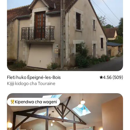
Fleti huko Épeigné-les-Bois
Ukadiriaji wa w
4.56 (509)
Kijiji kidogo cha Touraine
Kipendwa cha wageni
Kipendwa maarufu cha wageni