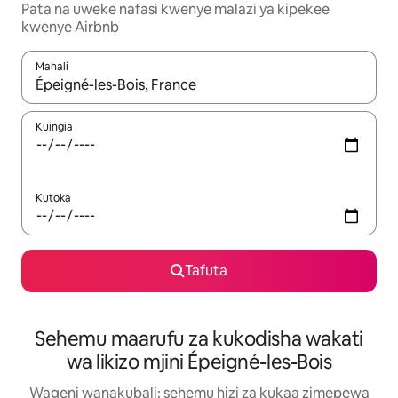
Pata na uweke nafasi kwenye malazi ya kipekee
kwenye Airbnb
Mahali
Wakati matokeo yanapatikana, vinjari kwa kutumia vitufe vya v
Kuingia
Kutoka
Tafuta
Sehemu maarufu za kukodisha wakati
wa likizo mjini Épeigné-les-Bois
Wageni wanakubali: sehemu hizi za kukaa zimepewa