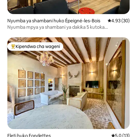
Nyumba ya shambani huko Épeigné-les-Bois
Ukadiriaji wa 
4.93 (30)
Nyumba mpya ya shambani ya dakika 5 kutoka
Chenonceau 20min Beauval
Kipendwa cha wageni
Kipendwa maarufu cha wageni
Fleti huko Fondettes
Ukadiriaji wa
5.0 (13)