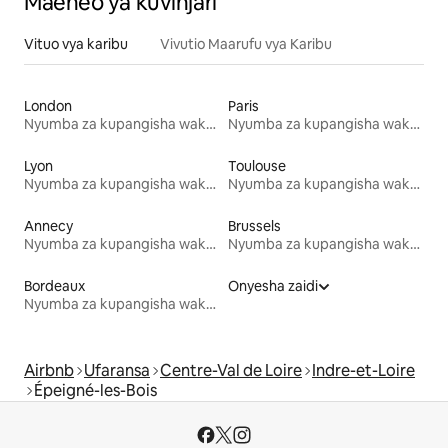
Maeneo ya kuvinjari
Vituo vya karibu
Vivutio Maarufu vya Karibu
London
Paris
Nyumba za kupangisha wakati wa likizo
Nyumba za kupangisha wakati wa likizo
Lyon
Toulouse
Nyumba za kupangisha wakati wa likizo
Nyumba za kupangisha wakati wa likizo
Annecy
Brussels
Nyumba za kupangisha wakati wa likizo
Nyumba za kupangisha wakati wa likizo
Bordeaux
Onyesha zaidi
Nyumba za kupangisha wakati wa likizo
Airbnb
Ufaransa
Centre-Val de Loire
Indre-et-Loire
Épeigné-les-Bois