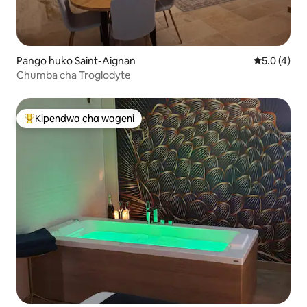
Pango huko Saint-Aignan
Ukadiriaji w
5.0 (4)
Chumba cha Troglodyte
Kipendwa cha wageni
Kipendwa maarufu cha wageni