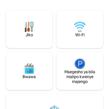
Ikiwa katika kijiji kilicho na bustani na
kulala cha 1 (kitan
mtaro, nyumba ya shambani imeundwa
cha kulala cha fami
kwa watu 4/5: Kwenye ghorofa ya chini:
kitanda cha watoto
sebule /chumba cha kulia, jikoni iliyo na
kitanda 1 cha sof
vifaa, choo. Ghorofa ya juu: Mezzanine,
wazima 6. SPA NA
chumba cha kulala chenye kitanda 140,
(wasiliana nasi) Kat
chumba cha kulala cha 2 na vitanda 3 vya
dakika 20 kutoka 
90. Bafu lenye beseni la kuogea na choo
Amboise, Chaumon
Jiko
Wi-Fi
tofauti
Maegesho ya bila
Bwawa
malipo kwenye
majengo