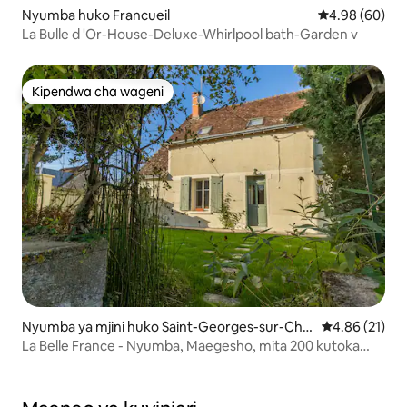
Nyumba huko Francueil
Ukadiriaji wa 
4.98 (60)
La Bulle d 'Or-House-Deluxe-Whirlpool bath-Garden v
Kipendwa cha wageni
Kipendwa cha wageni
Nyumba ya mjini huko Saint-Georges-sur-Che
Ukadiriaji wa 
4.86 (21)
r
La Belle France - Nyumba, Maegesho, mita 200 kutoka
Cher*