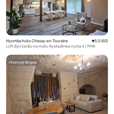
Nyumba huko Chissay-en-Touraine
Ukadiriaji wa
5.0 (60)
Loft iliyo karibu na msitu iliyokadiriwa nyota 4 / PMR
Mwenyeji Bingwa
Mwenyeji Bingwa