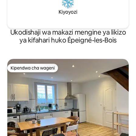
Kiyoyozi
Ukodishaji wa makazi mengine ya likizo
ya kifahari huko Épeigné-les-Bois
Kipendwa cha wageni
Kipendwa cha wageni