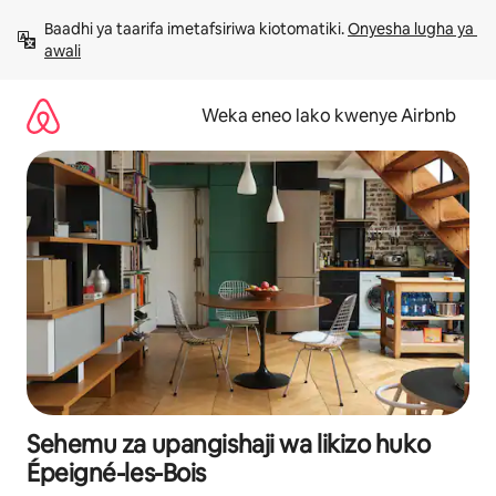
Ruka
Baadhi ya taarifa imetafsiriwa kiotomatiki. 
Onyesha lugha ya 
kwenda
awali
kwenye
maudhui
Weka eneo lako kwenye Airbnb
Sehemu za upangishaji wa likizo huko
Épeigné-les-Bois