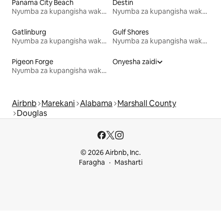
Panama City Beach
Destin
Nyumba za kupangisha wakati wa likizo
Nyumba za kupangisha wakati wa likizo
Gatlinburg
Gulf Shores
Nyumba za kupangisha wakati wa likizo
Nyumba za kupangisha wakati wa likizo
Pigeon Forge
Onyesha zaidi
Nyumba za kupangisha wakati wa likizo
Airbnb
Marekani
Alabama
Marshall County
Douglas
© 2026 Airbnb, Inc.
Faragha
Masharti