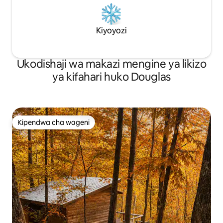
Kiyoyozi
Ukodishaji wa makazi mengine ya likizo
ya kifahari huko Douglas
Kipendwa cha wageni
Kipendwa cha wageni