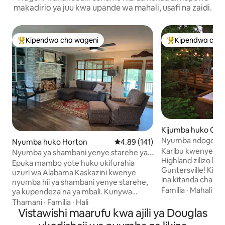
makadirio ya juu kwa upande wa mahali, usafi na zaidi.
Kipendwa cha wageni
Kipendwa cha 
Kipendwa maarufu cha wageni
Kipendwa maaruf
Kijumba huko Gunt
Nyumba ndogo ya 
Nyumba huko Horton
Ukadiriaji wa wastani wa 4.89 kat
4.89 (141)
iliyo na kitanda c
Karibu kwenye Ny
Nyumba ya shambani yenye starehe ya
maji moto!
Highland zilizo k
Ponderosa.
Epuka mambo yote huku ukifurahia
Guntersville! Kil
uzuri wa Alabama Kaskazini kwenye
ina kitanda cha u
nyumba hii ya shambani yenye starehe,
kilichojengewa nd
Familia
·
Mahali
·
M
ya kupendeza na ya mbali. Kunywa
sponji ya kumbuk
kahawa kwenye baraza kubwa lenye
Thamani
·
Familia
·
Hali
cha jikoni kilicho 
pazia linalotazama mandhari tulivu.
Vistawishi maarufu kwa ajili ya Douglas
kutengeneza kahawa
Nyumba iko umbali mfupi wa kuendesha