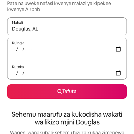
Pata na uweke nafasi kwenye malazi ya kipekee
kwenye Airbnb
Mahali
Wakati matokeo yanapatikana, vinjari kwa kutumia vitufe vya v
Kuingia
Kutoka
Tafuta
Sehemu maarufu za kukodisha wakati
wa likizo mjini Douglas
Wageni wanakubali: sehemu hizi za kukaa zimepewa