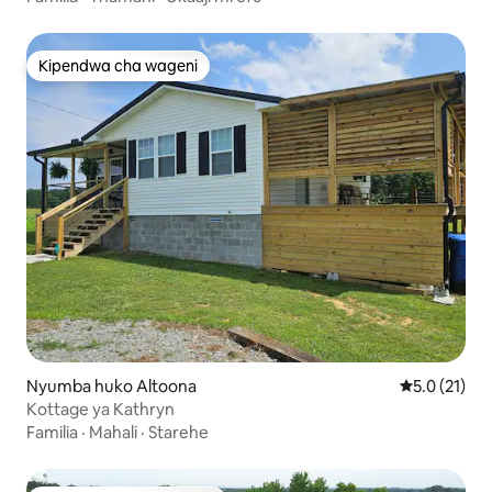
Kipendwa cha wageni
Kipendwa cha wageni
Nyumba huko Altoona
Ukadiriaji wa
5.0 (21)
Kottage ya Kathryn
Familia
·
Mahali
·
Starehe