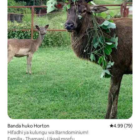
Banda huko Horton
Ukadiriaji wa 
4.99 (79)
Hifadhi ya kulungu wa Barndominium!
Familia
·
Thamani
·
Ukaaji mrefu