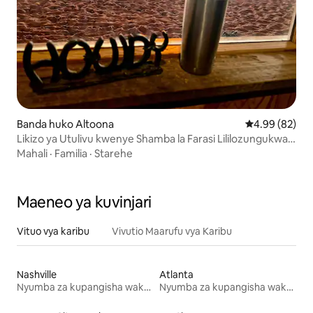
Banda huko Altoona
Ukadiriaji wa 
4.99 (82)
Likizo ya Utulivu kwenye Shamba la Farasi Lililozungukwa
na Mazingira ya Asili
Mahali
·
Familia
·
Starehe
Maeneo ya kuvinjari
Vituo vya karibu
Vivutio Maarufu vya Karibu
Nashville
Atlanta
Nyumba za kupangisha wakati wa likizo
Nyumba za kupangisha wakati wa likizo