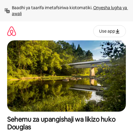
Ruka
Baadhi ya taarifa imetafsiriwa kiotomatiki. 
Onyesha lugha ya 
kwenda
awali
kwenye
maudhui
Use app
Sehemu za upangishaji wa likizo huko
Douglas