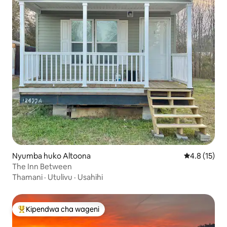
Nyumba huko Altoona
Ukadiriaji wa
4.8 (15)
The Inn Between
Thamani
·
Utulivu
·
Usahihi
Kipendwa cha wageni
Kipendwa maarufu cha wageni