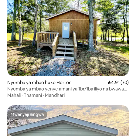
Nyumba ya mbao huko Horton
Ukadiriaji wa 
4.91 (70)
Nyumba ya mbao yenye amani ya 1br/1ba iliyo na bwawa
na mkondo wa kupanda milima
Mahali
·
Thamani
·
Mandhari
Mwenyeji Bingwa
Mwenyeji Bingwa