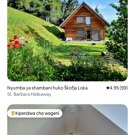
Nyumba ya shambani huko Škofja Loka
Ukadiriaji wa 
4.95 (59)
St. Barbara Hideaway
Kipendwa cha wageni
Kipendwa maarufu cha wageni