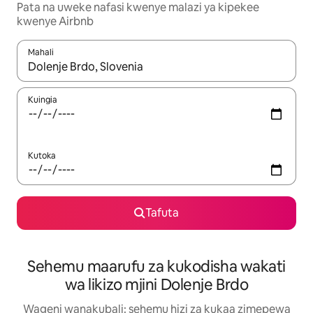
Pata na uweke nafasi kwenye malazi ya kipekee
kwenye Airbnb
Mahali
Wakati matokeo yanapatikana, vinjari kwa kutumia vitufe vya v
Kuingia
Kutoka
Tafuta
Sehemu maarufu za kukodisha wakati
wa likizo mjini Dolenje Brdo
Wageni wanakubali: sehemu hizi za kukaa zimepewa