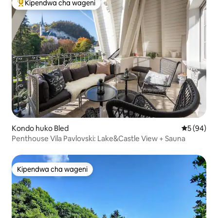
Kipendwa cha wageni
Kipendwa maarufu cha wageni
Kondo huko Bled
Ukadiriaji 
5 (94)
Penthouse Vila Pavlovski: Lake&Castle View + Sauna
Kipendwa cha wageni
Kipendwa cha wageni