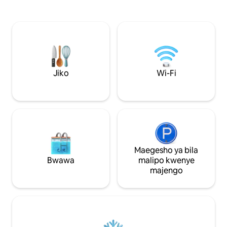
chumba cha kupumz
shambani, kuna baraza ya kufurahia
yake, meko na jiko
kikombe cha kahawa, jiko kubwa la nje,
inakusubiri mbele
meza, meko na bafu la nje linalotumia
shambani na utuliv
nishati ya jua. Umbali wa mita 400 tu
yasiyoharibiwa. I
kuna Ziwa Rakitna, ambalo linafaa kwa
wanaotafuta hudum
ajili ya kuteleza juu ya maji ukiwa
mapumziko karibu 
umesimama, kuogelea wakati wa
kwenye patakatifu
kiangazi na kuvua samaki. Mahali pazuri
Jiko
Wi-Fi
cha RNO: 108171
pa kuanzia kwa ajili ya matembezi ya
mbali katika eneo jirani na milima ya
karibu au kwa ajili ya kuendesha baiskeli.
Rakitna ina mazingira ya asili safi, hewa
bora zaidi na maji salama ya kunywa moja
kwa moja kutoka kwenye bomba.
Maegesho ya bila
Bwawa
malipo kwenye
majengo