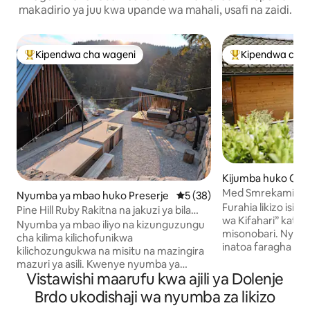
makadirio ya juu kwa upande wa mahali, usafi na zaidi.
Kipendwa cha wageni
Kipendwa cha 
Kipendwa maarufu cha wageni
Kipendwa maaruf
Kijumba huko Cerk
renjskem
Med Smrekami | M
Nyumba ya mbao huko Preserje
Ukadiriaji wa wastani wa 5 ka
5 (38)
na SPA ya Kifahari
Furahia likizo isiy
Pine Hill Ruby Rakitna na jakuzi ya bila
wa Kifahari” katika
malipo
Nyumba ya mbao iliyo na kizunguzungu
misonobari. Nyum
cha kilima kilichofunikwa
inatoa faragha kam
kilichozungukwa na misitu na mazingira
tofauti: nyumba 
mazuri ya asili. Kwenye nyumba ya
yenye mandhari ya 
Vistawishi maarufu kwa ajili ya Dolenje
mbao, jiko kamili lenye vistawishi vyote
kifahari cha kukand
na vitanda vya starehe vyenye mandhari
Brdo ukodishaji wa nyumba za likizo
ya kuonyesha fila
ya ghorofa ya juu. Mbele ya nyumba ya