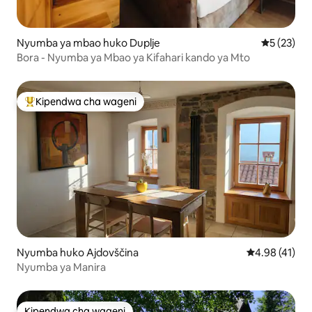
Nyumba ya mbao huko Duplje
Ukadiriaji 
5 (23)
Bora - Nyumba ya Mbao ya Kifahari kando ya Mto
Kipendwa cha wageni
Kipendwa maarufu cha wageni
Nyumba huko Ajdovščina
Ukadiriaji wa 
4.98 (41)
Nyumba ya Manira
Kipendwa cha wageni