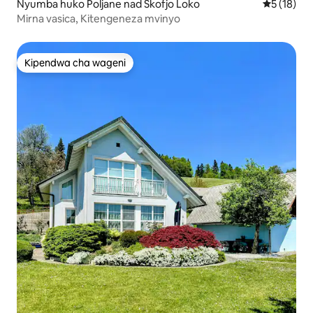
Nyumba huko Poljane nad Škofjo Loko
Ukadiriaji 
5 (18)
Mirna vasica, Kitengeneza mvinyo
Kipendwa cha wageni
Kipendwa cha wageni