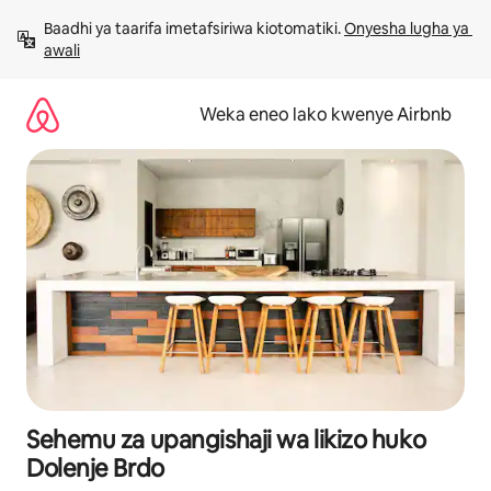
Ruka
Baadhi ya taarifa imetafsiriwa kiotomatiki. 
Onyesha lugha ya 
kwenda
awali
kwenye
maudhui
Weka eneo lako kwenye Airbnb
Sehemu za upangishaji wa likizo huko
Dolenje Brdo