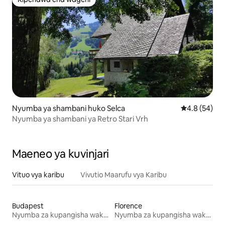
Kipendwa cha wageni
Nyumba ya shambani huko Selca
Ukadiriaji wa
4.8 (54)
Nyumba ya shambani ya Retro Stari Vrh
Maeneo ya kuvinjari
Vituo vya karibu
Vivutio Maarufu vya Karibu
Budapest
Florence
Nyumba za kupangisha wakati wa likizo
Nyumba za kupangisha wakati wa likizo