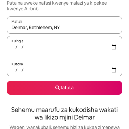
Pata na uweke nafasi kwenye malazi ya kipekee
kwenye Airbnb
Mahali
Wakati matokeo yanapatikana, vinjari kwa kutumia vitufe vya v
Kuingia
Kutoka
Tafuta
Sehemu maarufu za kukodisha wakati
wa likizo mjini Delmar
Wageni wanakubali: sehemu hizi za kukaa zimepewa