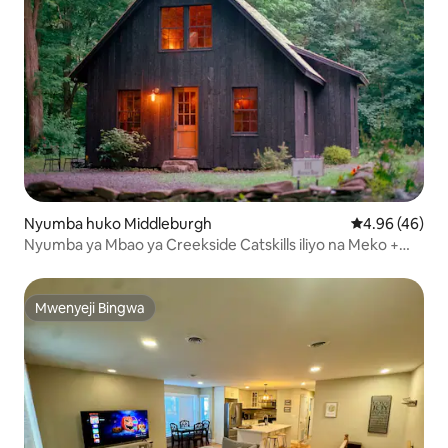
Nyumba huko Middleburgh
Ukadiriaji wa 
4.96 (46)
Nyumba ya Mbao ya Creekside Catskills iliyo na Meko +
Meko
Mwenyeji Bingwa
Mwenyeji Bingwa