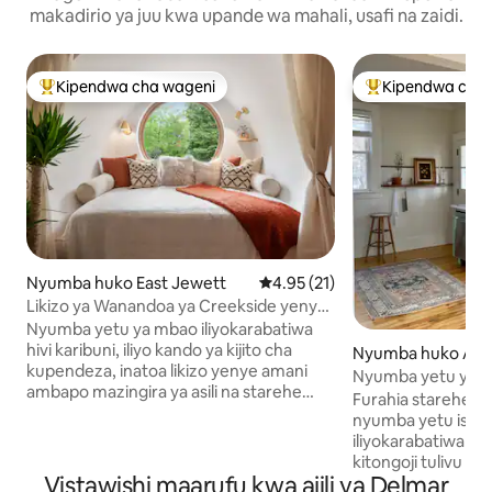
makadirio ya juu kwa upande wa mahali, usafi na zaidi.
Kipendwa cha wageni
Kipendwa cha 
Kipendwa maarufu cha wageni
Kipendwa maaruf
Nyumba huko East Jewett
Ukadiriaji wa wastani wa 4.95 ka
4.95 (21)
Likizo ya Wanandoa ya Creekside yenye
Beseni la Maji Moto, Sauna na Kadhalika!
Nyumba yetu ya mbao iliyokarabatiwa
hivi karibuni, iliyo kando ya kijito cha
Nyumba huko Alb
kupendeza, inatoa likizo yenye amani
Nyumba yetu ya ka
ambapo mazingira ya asili na starehe
Furahia starehe ya 
huunganika. Pumzika na mwenzi wako
nyumba yetu isiyo
kwenye beseni la maji moto, kwenye
iliyokarabatiwa hiv
sitaha iliyofunikwa, pumzika kwenye
kitongoji tulivu c
sauna inayotumia kuni, au kaa karibu na
Vistawishi maarufu kwa ajili ya Delmar
Helderberg. Baad