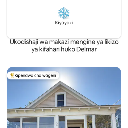
Kiyoyozi
Ukodishaji wa makazi mengine ya likizo
ya kifahari huko Delmar
Kipendwa cha wageni
Kipendwa maarufu cha wageni