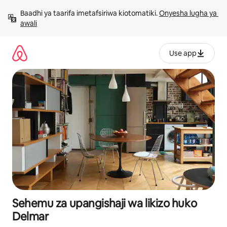
Ruka
Baadhi ya taarifa imetafsiriwa kiotomatiki. 
Onyesha lugha ya 
kwenda
awali
kwenye
maudhui
Use app
Sehemu za upangishaji wa likizo huko
Delmar