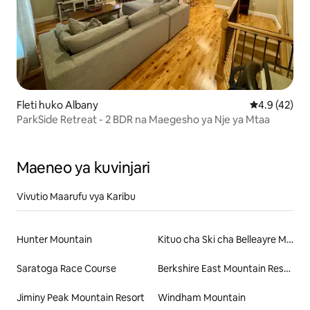
Fleti huko Albany
Ukadiriaji wa
4.9 (42)
ParkSide Retreat - 2 BDR na Maegesho ya Nje ya Mtaa
Maeneo ya kuvinjari
Vivutio Maarufu vya Karibu
Hunter Mountain
Kituo cha Ski cha Belleayre Mountain
Saratoga Race Course
Berkshire East Mountain Resort
Jiminy Peak Mountain Resort
Windham Mountain