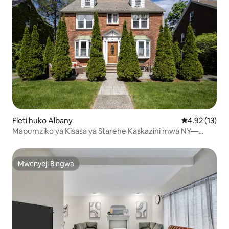
Fleti huko Albany
Ukadiriaji wa 
4.92 (13)
Mapumziko ya Kisasa ya Starehe Kaskazini mwa NY—
Vipendwa vya Wageni
Mwenyeji Bingwa
Mwenyeji Bingwa