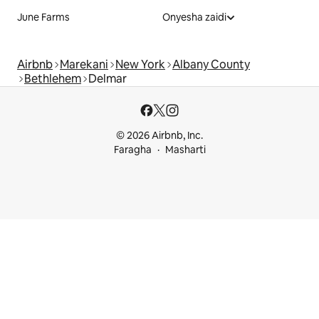
June Farms
Onyesha zaidi
Airbnb
Marekani
New York
Albany County
Bethlehem
Delmar
© 2026 Airbnb, Inc.
Faragha
Masharti