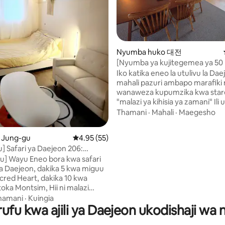
Nyumba huko 대전
a 4.9 kati ya 5, tathmini 127
[Nyumba ya kujitegemea ya 50
Hadi watu 10 #Dakika 10 kutoka
Iko katika eneo la utulivu la Dae
Reli cha Seongsimdang #Vyum
mahali pazuri ambapo marafiki n
#Vitanda 4 vya ukubwa wa malk
wanaweza kupumzika kwa stareh
#Nyumba ya mtindo wa zaman
"malazi ya kihisia ya zamani" Ili uweze
House
kupumzisha mwili wako na akili
Thamani
·
Mahali
·
Maegesho
ukiwa umechoka kusafiri 🏡Coco House
iko katika eneo tulivu na la fara
o Jung-gu
Ukadiriaji wa wastani wa 4.95 kati ya 5, tathm
4.95 (55)
mwangaza bora wa asili na iko ka
] Safari ya Daejeon 206:
Daejeon, ambapo unaweza kuf
a Hanwha Eagles, umbali wa
sehemu zote za Daejeon ndani 
u] Wayu Eneo bora kwa safari
 kwa miguu kutoka Sungsimdang
10 kwa gari🫶🏻 🚘Dunsan Galleria,
 Daejeon, dakika 5 kwa miguu
 Maegesho Yanayopatikana
Galidan-gil dakika 10 kwa gari 
cred Heart, dakika 10 kwa
la Sacred 🚘Heart, Duka la Idara
oka Montsim, Hii ni malazi
dakika 10 kwa gari Uwanja wa Be
liyo umbali wa kutembea
hamani
·
Kuingia
Hanwha 🚘Ball Park dakika 10 kwa 
ufu kwa ajili ya Daejeon ukodishaji wa 
fadhi ya Hanwha Eagles, kituo
Maonyesho, Duka la Idara ya S
ya chini ya ardhi na Kituo cha