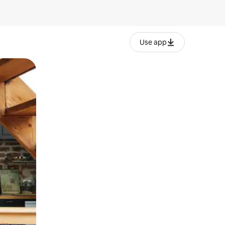
Use app
lezesha kidole kwenye ishara.