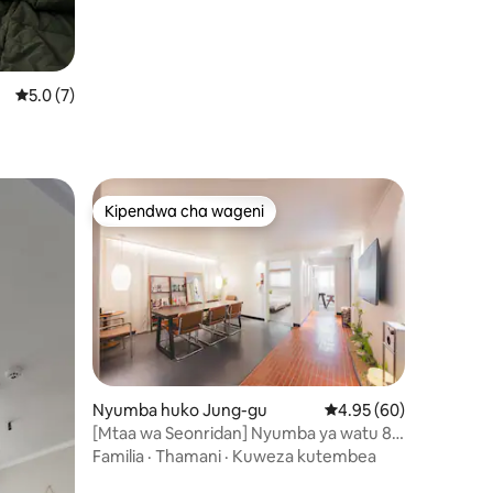
ini 21
Ukadiriaji wa wastani wa 5.0 kati ya 5, tathmini 7
5.0 (7)
Kipendwa cha wageni
Kipendwa cha wageni
Nyumba huko Jung-gu
Ukadiriaji wa wastani w
4.95 (60)
[Mtaa wa Seonridan] Nyumba ya watu 8.
Seongsimdang. Mtaa wa Seonhwa. Duka
Familia
·
Thamani
·
Kuweza kutembea
la Prelude. Karibu na Kituo cha Jungang-