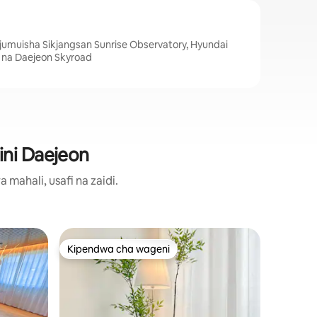
inajumuisha Sikjangsan Sunrise Observatory, Hyundai
 na Daejeon Skyroad
ini Daejeon
ahali, usafi na zaidi.
Fleti huk
Kipendwa cha wageni
Kipe
Kipendwa cha wageni
Kipend
Mood Sta
18th·Net
Ni nyumb
joto na 
na ni se
wasafiri na w