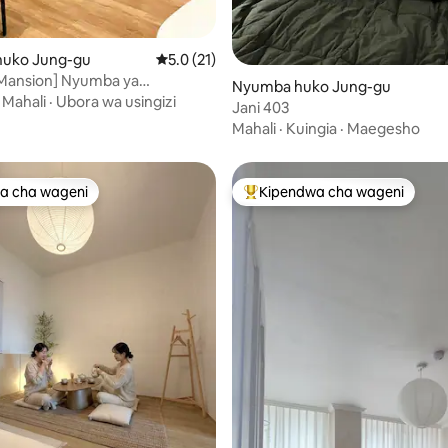
uko Jung-gu
Ukadiriaji wa wastani wa 5.0 kati ya 5, tathm
5.0 (21)
Mansion] Nyumba ya
Nyumba huko Jung-gu
ea ya 25 pyeong, mtindo wa
·
Mahali
·
Ubora wa usingizi
Jani 403
, malazi yenye nafasi kubwa,
Mahali
·
Kuingia
·
Maegesho
 kwa siku, ghorofa mbili,
abafu mawili
a cha wageni
Kipendwa cha wageni
a cha wageni
Kipendwa maarufu cha wageni