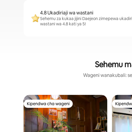
4.8 Ukadiriaji wa wastani
Sehemu za kukaa jijini Daejeon zimepewa ukadiri
wastani wa 4.8 kati ya 5!
Sehemu maa
Wageni wanakubali: se
Kipendwa cha wageni
Kipendw
Kipendwa cha wageni
Kipendw