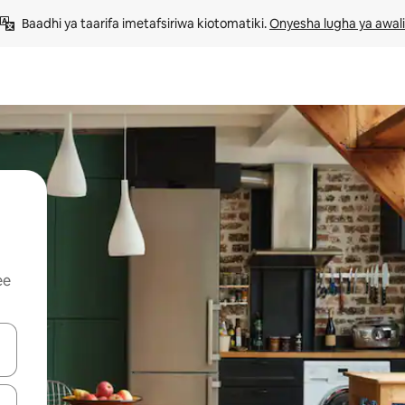
Baadhi ya taarifa imetafsiriwa kiotomatiki. 
Onyesha lugha ya awali
ee
 vitufe vya vishale vya juu na chini au uchunguze kwa kugusa au kute