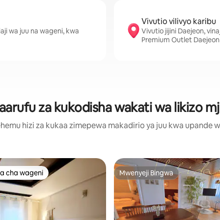
Vivutio vilivyo karibu
aji wa juu na wageni, kwa
Vivutio jijini Daejeon, v
Premium Outlet Daejeon
rufu za kukodisha wakati wa likizo mj
hemu hizi za kukaa zimepewa makadirio ya juu kwa upande wa m
a cha wageni
Mwenyeji Bingwa
a cha wageni
Mwenyeji Bingwa