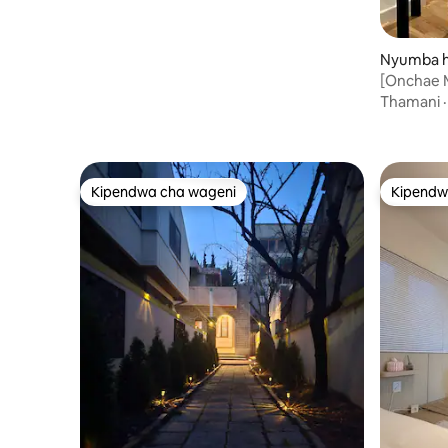
maegesho
Nyumba h
[Onchae 
kujitegem
Thamani
Kifaransa
timu moja
baraza, m
Kipendwa cha wageni
Kipendw
Kipendwa cha wageni
Kipendw