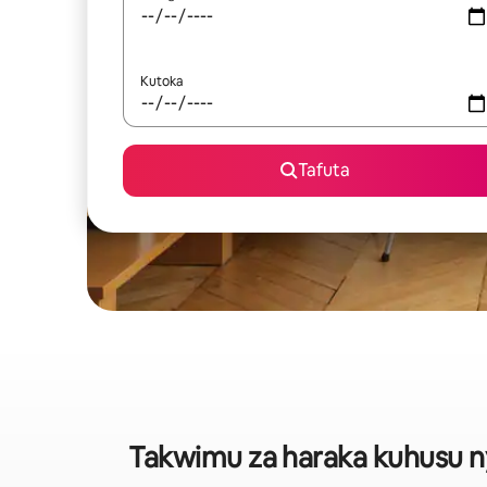
Kutoka
Tafuta
Takwimu za haraka kuhusu nyu