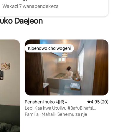
Kiingereza na Kihispania. Tunafurahi
Wakazi 7 wanapendekeza
kuwasaidia wageni wetu wote, wa ndani
na wa kimataifa, wafurahie safari yenye
 huko Daejeon
starehe.
Kipendwa cha wageni
Kipendwa cha wageni
Pensheni huko 세종시
Ukadiriaji wa wastani w
4.95 (20)
Leo, Kaa kwa Utulivu #BafuBinafsi
#JacuzziIliyopashwaJoto
Familia
·
Mahali
·
Sehemu za nje