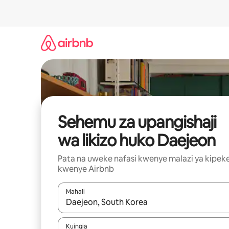
Ruka
kwenda
kwenye
maudhui
Sehemu za upangishaji
wa likizo huko Daejeon
Pata na uweke nafasi kwenye malazi ya kipek
kwenye Airbnb
Mahali
Wakati matokeo yanapatikana, vinjari kwa kutumia
Kuingia