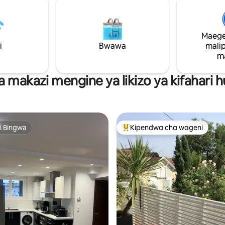
UPENDELEO: Liko katikati ya ki
mbali wa mita 50. Ziara za
kihistoria. WEKA NAFASI SASA KWA
na kutembea. Maduka yote
AJILI YA TUKIO LISILOSAHAUL
wenye eneo. Dakika 5 kutoka
KATIKA LOVE D'OR.
Maege
. Mabwawa, maziwa ya karibu.
inywa kinapatikana.
i
Bwawa
mali
m
a makazi mengine ya likizo ya kifahari
i Bingwa
Kipendwa cha wageni
i Bingwa
Kipendwa maarufu cha wageni