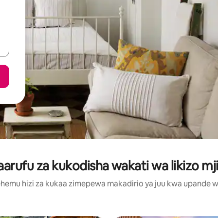
rufu za kukodisha wakati wa likizo mj
hemu hizi za kukaa zimepewa makadirio ya juu kwa upande wa m