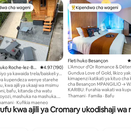
dwa cha wageni
Kipendwa cha wageni
a maarufu cha wageni
Kipendwa maarufu cha wageni
Fleti huko Besançon
U
L'Amour d'Or Romance & Déte
4.86 kati ya 5, tathmini 288
huko Roche-lez-Be
Ukadiriaji wa wastani wa 4.97 kati ya 5, tathmi
4.97 (190)
Besançon
Gundua Love of Gold, likizo yak
iyo ya kawaida trela/baiskeli ya
kimapenzi katikati ya kituo cha k
i
wa kupendeza wenye starehe
cha Besançon MPANGILIO → WA
vu, kwa ajili ya ukaaji wa msimu
KARIBU: Furahia wakati wa ku
oni, bafu, kitanda cha watu
katika ndege zetu binafsi za sp
Thamani
·
Familia
·
Bafu
iyoyozi, mashuka na mashuka.
maporomoko ya maji, yanayofaa 
 nje na uwanja wa pétanque.
hamani
·
Kufikia maeneo
ya kupumzika kama wanandoa. 
ufu kwa ajili ya Cromary ukodishaji wa 
. Kuingia mwenyewe
MTARO WA KUJITEGEMEA: Fur
ana. Ufikiaji wa moja kwa
kahawa yako ya asubuhi au cha
ye njia ya baiskeli kwenye
jioni cha mshumaa chini ya ny
jani ya Doubs na Eurovélo
mtaro wako mwenyewe. ENEO LA→
cha treni 7mn kutembea, kituo