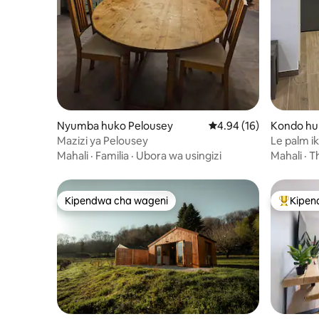
Nyumba huko Pelousey
Ukadiriaji wa wastani w
4.94 (16)
Kondo hu
Mazizi ya Pelousey
Le palm iko
kituo cha
Mahali
·
Familia
·
Ubora wa usingizi
Mahali
·
T
makubwa
Kipendwa cha wageni
Kipen
Kipendwa cha wageni
Kipendw