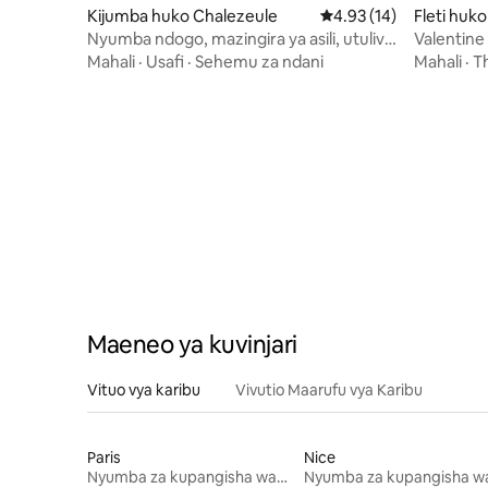
Kijumba huko Chalezeule
Ukadiriaji wa wastani w
4.93 (14)
Fleti huko
Nyumba ndogo, mazingira ya asili, utulivu
Valentine 
na upeo wa macho
Mahali
·
Usafi
·
Sehemu za ndani
Mahali
·
T
Maeneo ya kuvinjari
Vituo vya karibu
Vivutio Maarufu vya Karibu
Paris
Nice
Nyumba za kupangisha wakati wa likizo