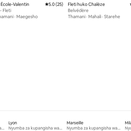
a 4.93 kati ya 5, tathmini 14
 École-Valentin
Ukadiriaji wa wastani wa 5.0 kati ya 5, tathm
5.0 (25)
Fleti huko Chalèze
- Fleti
Belvédère
hamani
·
Maegesho
Thamani
·
Mahali
·
Starehe
Lyon
Marseille
Mil
Nyumba za kupangisha wakati wa likizo
Nyumba za kupangisha wakati wa likizo
Nyumba za kupangisha wakati wa likizo