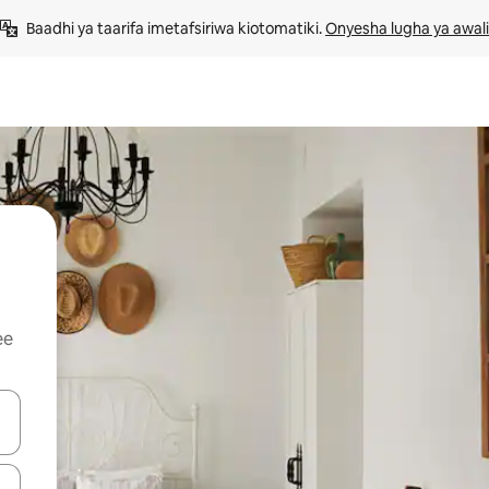
Baadhi ya taarifa imetafsiriwa kiotomatiki. 
Onyesha lugha ya awali
ee
 vitufe vya vishale vya juu na chini au uchunguze kwa kugusa au kute