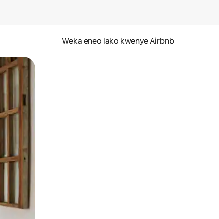
Weka eneo lako kwenye Airbnb
lezesha kidole kwenye ishara.