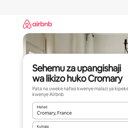
Ruka
kwenda
kwenye
maudhui
Sehemu za upangishaji
wa likizo huko Cromary
Pata na uweke nafasi kwenye malazi ya kipek
kwenye Airbnb
Mahali
Wakati matokeo yanapatikana, vinjari kwa kutumia
Kuingia