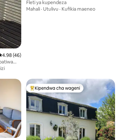
Fleti ya kupendeza
Mahali
·
Utulivu
·
Kufikia maeneo
ini 56
Ukadiriaji wa wastani wa 4.98 kati ya 5, tathmini 46
4.98 (46)
batiwa
izi
Kipendwa cha wageni
Kipendwa maarufu cha wageni