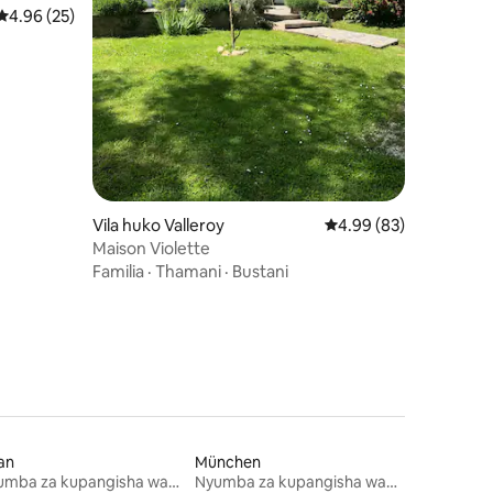
ini 25
Ukadiriaji wa wastani wa 4.96 kati ya 5, tathmini 25
4.96 (25)
Vila huko Valleroy
Ukadiriaji wa wastani w
4.99 (83)
Maison Violette
Familia
·
Thamani
·
Bustani
an
München
Nyumba za kupangisha wakati wa likizo
Nyumba za kupangisha wakati wa likizo