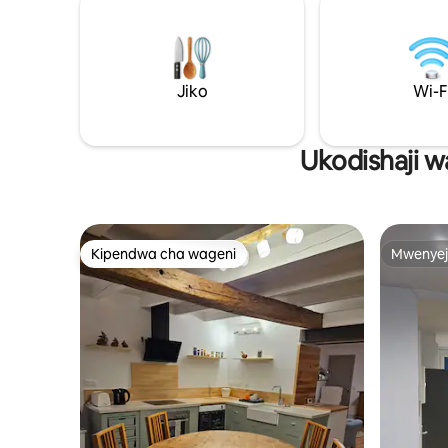
kupanda miti, kuvua samaki mtoni si
cha basi u
mbali, ukitembea kwa muda mrefu
baiskeli 
msituni.. Besançon na kituo chake cha
muhimu k
kihistoria kiko umbali wa dakika 20. Karibu
Besançon
kwenye "La Maison Maire"!
Jiko
Kiamsha k
Wi-F
Ukodishaji w
Kipendwa cha wageni
Mwenyej
Kipendwa cha wageni
Mwenyej