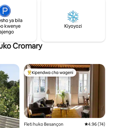
yake ya maji, viputo, tiba ya
tuo cha
chromotherapy na kwa nyakati za
mapumziko safi.
IKA
sho ya bila
po kwenye
Kiyoyozi
ajengo
 huko Cromary
Kipendwa cha wageni
Kipendwa maarufu cha wageni
Fleti huko Besançon
Ukadiriaji wa wastani w
4.96 (74)