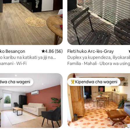
a 4.94 kati ya 5, tathmini 16
ko Besançon
Ukadiriaji wa wastani wa 4.86 kati ya 5, tathm
4.86 (56)
Fleti huko Arc-lès-Gray
 karibu na katikati ya jiji na
Duplex ya kupendeza, iliyokara
 gari moshi. Maegesho
kikamilifu, ya kifahari, na tulivu
hamani
·
Wi-Fi
Familia
·
Mahali
·
Ubora wa using
dwa cha wageni
Kipendwa cha wageni
a maarufu cha wageni
Kipendwa maarufu cha wageni