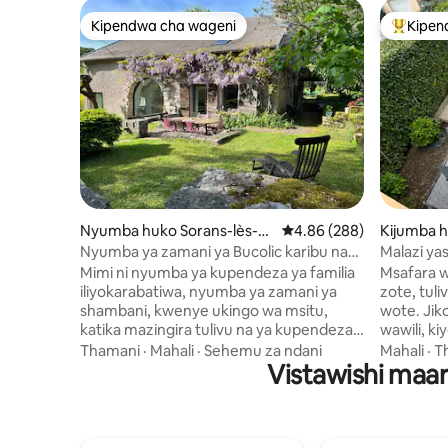
Kipendwa cha wageni
Kipen
Kipendwa cha wageni
Kipendw
Nyumba huko Sorans-lès-Br
Ukadiriaji wa wastani wa 
4.86 (288)
Kijumba 
eurey
aupré
Nyumba ya zamani ya Bucolic karibu na
Malazi yas
msitu.
barabaran
Mimi ni nyumba ya kupendeza ya familia
Msafara 
iliyokarabatiwa, nyumba ya zamani ya
zote, tuli
shambani, kwenye ukingo wa msitu,
wote. Jik
katika mazingira tulivu na ya kupendeza.
wawili, k
Mimi ni mapumziko mazuri kwa wapenzi
Sehemu ya
Thamani
·
Mahali
·
Sehemu za ndani
Mahali
·
T
wa matembezi marefu, mazingira ya asili
Vistawishi maar
Maegesho
na mawe ya zamani. Tafadhali kumbuka
kunawezek
kuwa sherehe haziruhusiwi! Itawezekana
moja kwen
kwako kufanya mazoezi ya kuendesha
barabara ya ki
baiskeli, kuendesha baiskeli mlimani,
6. Kituo 