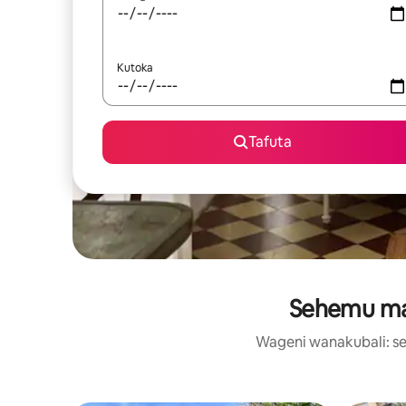
Kutoka
Tafuta
Sehemu maa
Wageni wanakubali: se