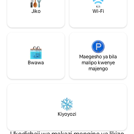
salama 💰 Punguzo kwa usiku +1 Starehe
moto la nje la kuj
na eneo bora. 📅 Weka nafasi sasa na
ajili ya kupumzika.
Jiko
Wi-Fi
ufurahie Cobán!
Maegesho ya bila
Bwawa
malipo kwenye
majengo
Kiyoyozi