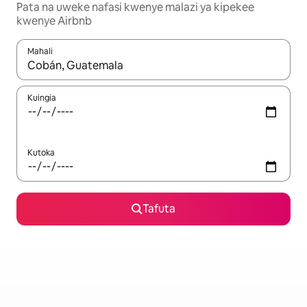
Pata na uweke nafasi kwenye malazi ya kipekee
kwenye Airbnb
Mahali
Wakati matokeo yanapatikana, vinjari kwa kutumia vitufe vya v
Kuingia
Kutoka
Tafuta