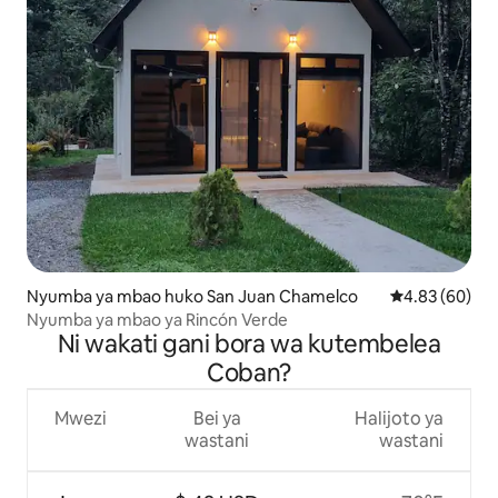
Nyumba ya mbao huko San Juan Chamelco
Ukadiriaji wa 
4.83 (60)
Nyumba ya mbao ya Rincón Verde
Ni wakati gani bora wa kutembelea
Coban?
Mwezi
Bei ya
Halijoto ya
wastani
wastani