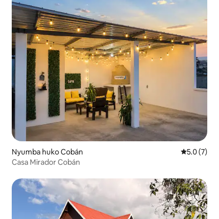
Nyumba huko Cobán
Ukadiriaji w
5.0 (7)
Casa Mirador Cobán