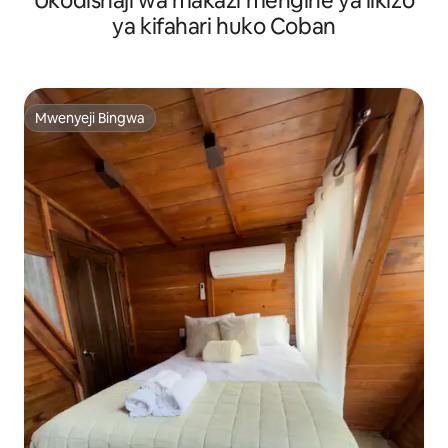
Ukodishaji wa makazi mengine ya likizo
ya kifahari huko Coban
Mwenyeji Bingwa
Mwenyeji Bingwa