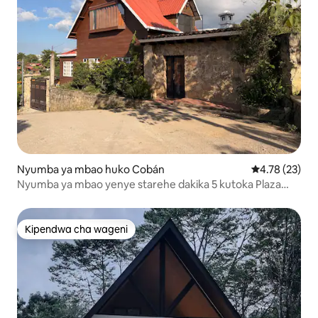
Nyumba ya mbao huko Cobán
Ukadiriaji wa 
4.78 (23)
Nyumba ya mbao yenye starehe dakika 5 kutoka Plaza
Magdalena.
Kipendwa cha wageni
Kipendwa cha wageni