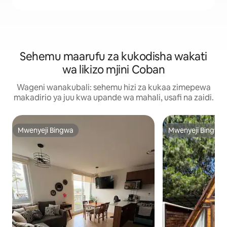
Sehemu maarufu za kukodisha wakati
wa likizo mjini Coban
Wageni wanakubali: sehemu hizi za kukaa zimepewa
makadirio ya juu kwa upande wa mahali, usafi na zaidi.
Mwenyeji Bingwa
Mwenyeji Bingwa
Mwenyeji Bingwa
Mwenyeji Bingwa