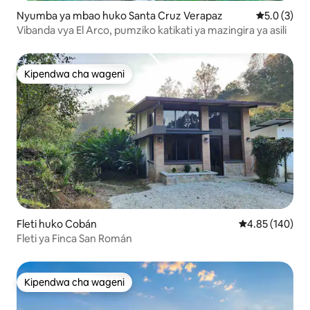
Nyumba ya mbao huko Santa Cruz Verapaz
Ukadiriaji w
5.0 (3)
Vibanda vya El Arco, pumziko katikati ya mazingira ya asili
Kipendwa cha wageni
Kipendwa cha wageni
Fleti huko Cobán
Ukadiriaji wa w
4.85 (140)
Fleti ya Finca San Román
Kipendwa cha wageni
Kipendwa cha wageni