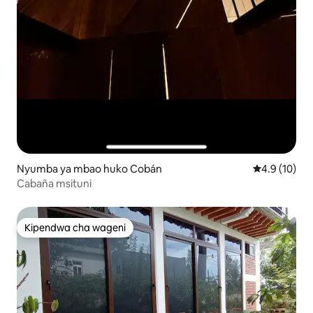
Nyumba ya mbao huko Cobán
Ukadiriaji wa
4.9 (10)
Cabaña msituni
Kipendwa cha wageni
Kipendwa cha wageni