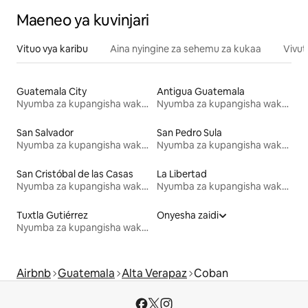
Maeneo ya kuvinjari
Vituo vya karibu
Aina nyingine za sehemu za kukaa
Vivut
Guatemala City
Antigua Guatemala
Nyumba za kupangisha wakati wa likizo
Nyumba za kupangisha wakati wa likizo
San Salvador
San Pedro Sula
Nyumba za kupangisha wakati wa likizo
Nyumba za kupangisha wakati wa likizo
San Cristóbal de las Casas
La Libertad
Nyumba za kupangisha wakati wa likizo
Nyumba za kupangisha wakati wa likizo
Tuxtla Gutiérrez
Onyesha zaidi
Nyumba za kupangisha wakati wa likizo
Airbnb
Guatemala
Alta Verapaz
Coban