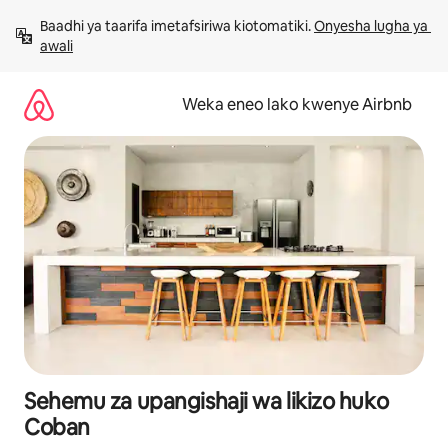
Ruka
Baadhi ya taarifa imetafsiriwa kiotomatiki. 
Onyesha lugha ya 
kwenda
awali
kwenye
maudhui
Weka eneo lako kwenye Airbnb
Sehemu za upangishaji wa likizo huko
Coban