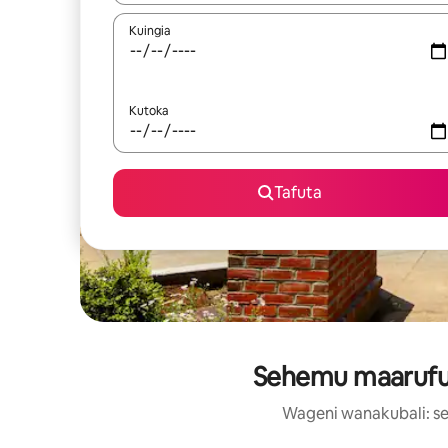
Kuingia
Kutoka
Tafuta
Sehemu maarufu 
Wageni wanakubali: se