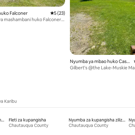
uko Falconer
Ukadiriaji wa wastani wa 5 kati ya 5, tathm
5 (23)
a mashambani huko Falconer
i wa 5 kati ya 5, tathmini 40
Nyumba ya mbao huko Cassa
daga
Gilbert's @the Lake-Muskie M
ya Karibu
Nyumba za kupangisha zinazofaa familia
Fleti za kupangisha
Nyumba za kupangisha zilizo na beseni la maji moto
Chautauqua County
Chautauqua County
Ch