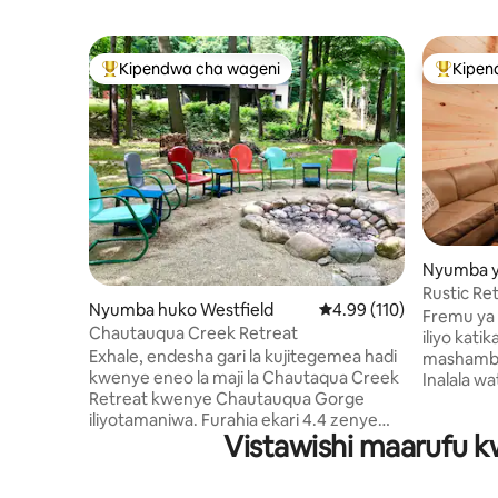
Kipendwa cha wageni
Kipen
Kipendwa maarufu cha wageni
Kipendw
Nyumba y
man
Rustic Re
Nyumba huko Westfield
Ukadiriaji wa wastani wa
4.99 (110)
Fremu ya A
Chautauqua Creek Retreat
iliyo kati
Exhale, endesha gari la kujitegemea hadi
mashamban
kwenye eneo la maji la Chautaqua Creek
Inalala w
Retreat kwenye Chautauqua Gorge
futoni mo
iliyotamaniwa. Furahia ekari 4.4 zenye
kwanza na
Vistawishi maarufu k
miti. Tembea au uendeshe kijia
ukubwa wa
kinachoelekea kwenye kijito. Mojawapo
Inajumuis
ya uvuvi bora wa chuma katika msimu na
shimo la m