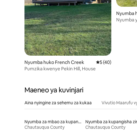
Nyumba h
Nyumba y
ya vijijini.
Nyumba huko French Creek
Ukadiriaji wa wastan
5 (40)
Pumzika kwenye Pekin Hill, House
Maeneo ya kuvinjari
Aina nyingine za sehemu za kukaa
Vivutio Maarufu v
Nyumba za mbao za kupangisha
Chautauqua County
Chautauqua County