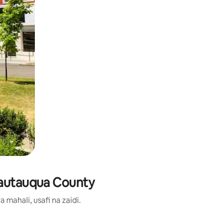
hautauqua County
ahali, usafi na zaidi.