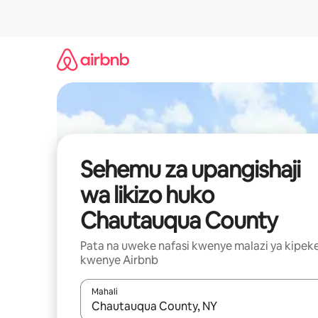
Ruka
kwenda
kwenye
maudhui
Sehemu za upangishaji
wa likizo huko
Chautauqua County
Pata na uweke nafasi kwenye malazi ya kipek
kwenye Airbnb
Mahali
Wakati matokeo yanapatikana, vinjari kwa kutumia