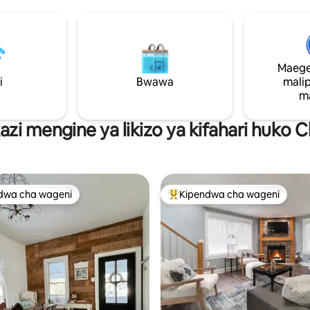
a baraza kwenye ukumbi.
Furahia kayaki 2, mbao 2 za kup
hutolewa pamoja na intaneti,
makasia, mashua ya miguu, bais
ni mahiri, michezo ya ubao na
watu wazima, shimo la moto na j
64 ndogo iliyo na michezo
propani. Inafaa kwa mbwa na i
iwa mapema. Mwonekano mzuri
hadi watu wazima 4 — anasa zi
Maege
na shamba kubwa, mazingira ya
inasubiri! Ikiwa imewekewa nafa
i
Bwawa
mali
ka yatashangaza.
angalia nyumba ya dada yetu, B
m
(4BR/3BA, ufukwe wa ziwa!
azi mengine ya likizo ya kifahari huko
dwa cha wageni
Kipendwa cha wageni
a maarufu cha wageni
Kipendwa maarufu cha wageni