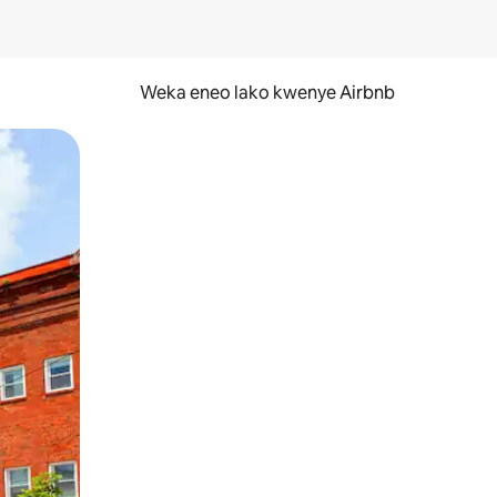
Weka eneo lako kwenye Airbnb
lezesha kidole kwenye ishara.