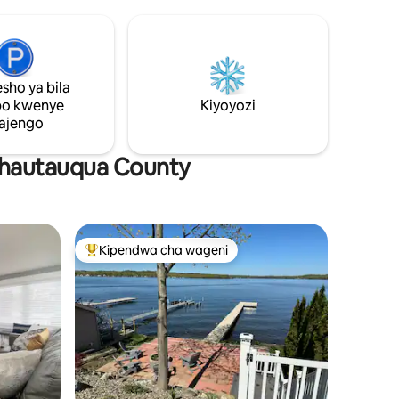
iga
eneo lenye kivuli cha miti na barabara
keli 4 za
tulivu. Umbali wa kutembea wa dakika 5
iko la
kutoka Suny Fredonia na katikati ya mji
nafaa kwa
Fredonia, maili 3 kutoka Ziwa Erie; umbali
wani
wa dakika 35 kwa gari kutoka Taasisi ya
sho ya bila
si,
Chautauqua; & saa 1 kutoka Niagara Falls,
po kwenye
Kiyoyozi
lue Oar
kasinon na vituo vya kuteleza kwenye
ajengo
barafu.
 Chautauqua County
Kipendwa cha wageni
Kipendwa maarufu cha wageni