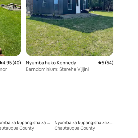
ini 23
Ukadiriaji wa wastani wa 4.95 kati ya 5, tathmini 40
4.95 (40)
Nyumba huko Kennedy
Ukadiriaji wa wastan
5 (54)
anor
Barndominium: Starehe Vijijini
Nyumba za kupangisha za ufukweni
Nyumba za kupangisha zilizo na ufikiaji wa ziwa
autauqua County
Chautauqua County