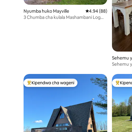
Nyumba huko Mayville
Ukadiriaji wa wastani wa
4.94 (88)
3 Chumba cha kulala Mashambani Log
Cottage Karibu na Chautauqua
Sehemu y
d
Sehemu y
Starehe H
Chautau
Kipendwa cha wageni
Kipen
Kipendwa maarufu cha wageni
Kipendw