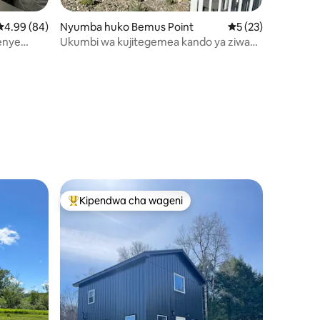
Ukadiriaji wa wastani wa 4.99 kati ya 5, tathmini 84
4.99 (84)
Nyumba huko Bemus Point
Ukadiriaji wa wasta
5 (23)
yenye
Ukumbi wa kujitegemea kando ya ziwa
ulio na kitanda cha moto na gati.
ini 33
Kipendwa cha wageni
Kipendwa maarufu cha wageni