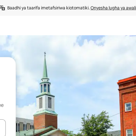
Baadhi ya taarifa imetafsiriwa kiotomatiki. 
Onyesha lugha ya awali
ee
 vitufe vya vishale vya juu na chini au uchunguze kwa kugusa au kute