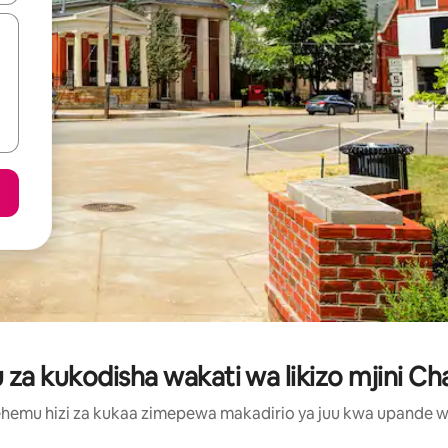
za kukodisha wakati wa likizo mjini C
hemu hizi za kukaa zimepewa makadirio ya juu kwa upande wa m