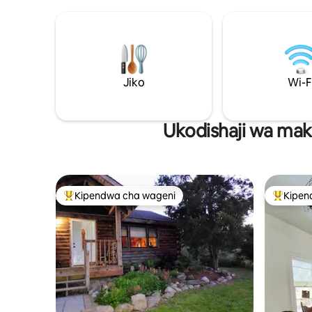
mashimo ya kuogelea katika jimbo la NY.
sehemu y
Tumia shimo la moto, tembea kwenye
Kiyoyozi 
kijito, tembea kwa muda mfupi hadi DT
televishe
Westfield, tembelea viwanda vya
Nintendo 
mvinyo, maduka ya kale, ski kwenye
iliyopak
peek n peek, Buffalo saa 1, Maporomoko
wa msitu 
Jiko
Wi-F
ya Niagara saa 1 na nusu, dakika 16
asili haki
kwenda Taasisi ya Chautauqua. Nyumba
ya bafu ya kitanda 3 2.5 iliyokarabatiwa
hivi karibuni. Mbwa wanakaribishwa.
Ukodishaji wa mak
Kipendwa cha wageni
Kipen
Kipendwa maarufu cha wageni
Kipendw