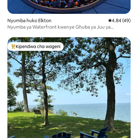
Nyumba huko Elkton
Ukadiriaji wa 
4.84 (49)
Nyumba ya Waterfront kwenye Ghuba ya Juu ya
Chesapeake
Kipendwa cha wageni
Kipendwa maarufu cha wageni