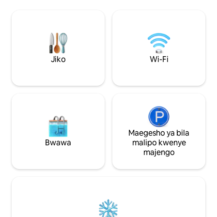
kulala. Sebule mbili, jiko lenye vifaa kamili,
kuendesha baiskel
eneo la kula la mtindo wa familia. Funga
maridadi. Wanyam
sitaha kwenye sakafu nyingi. Firepit, viti
wanaruhusiwa. Ada ya mnyama kipenzi
vya Adirondack, michezo ya nyasi kwa
(mbwa/paka) ya $
ajili ya kufurahia ekari 1.5 na mandhari ya
kipenzi itaombwa s
maji. Ufukwe wa mchanga wa jumuiya
barabarani kwa ajili ya kutembea na
Jiko
Wi-Fi
kupumzika.
Maegesho ya bila
Bwawa
malipo kwenye
majengo