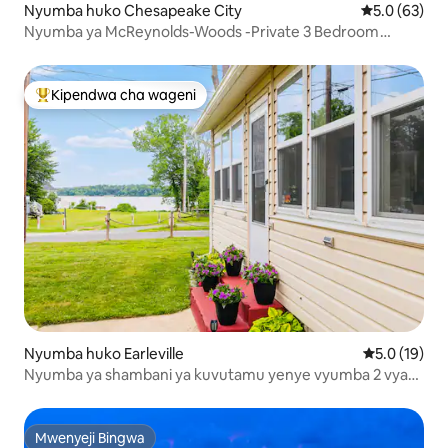
Nyumba huko Chesapeake City
Ukadiriaji wa
5.0 (63)
Nyumba ya McReynolds-Woods -Private 3 Bedroom
Home
Kipendwa cha wageni
Kipendwa maarufu cha wageni
Nyumba huko Earleville
Ukadiriaji wa
5.0 (19)
Nyumba ya shambani ya kuvutamu yenye vyumba 2 vya
kulala na mandhari ya mto
Mwenyeji Bingwa
Mwenyeji Bingwa