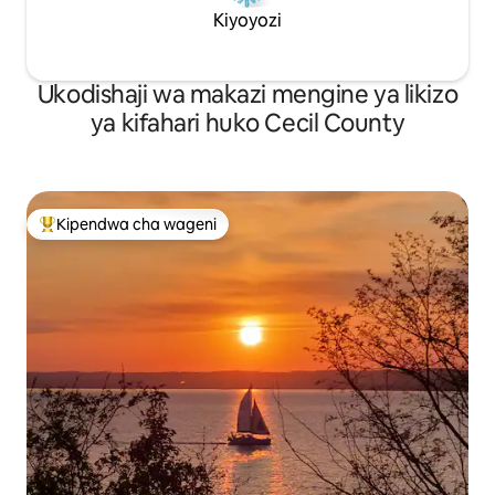
Kiyoyozi
Ukodishaji wa makazi mengine ya likizo
ya kifahari huko Cecil County
Kipendwa cha wageni
Kipendwa maarufu cha wageni