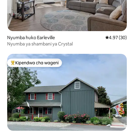
Nyumba huko Earleville
Ukadiriaji wa 
4.97 (30)
Nyumba ya shambani ya Crystal
Kipendwa cha wageni
Kipendwa maarufu cha wageni