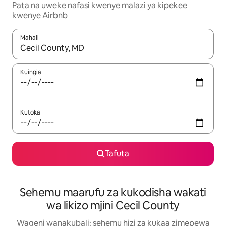
Pata na uweke nafasi kwenye malazi ya kipekee
kwenye Airbnb
Mahali
Wakati matokeo yanapatikana, vinjari kwa kutumia vitufe vya v
Kuingia
Kutoka
Tafuta
Sehemu maarufu za kukodisha wakati
wa likizo mjini Cecil County
Wageni wanakubali: sehemu hizi za kukaa zimepewa