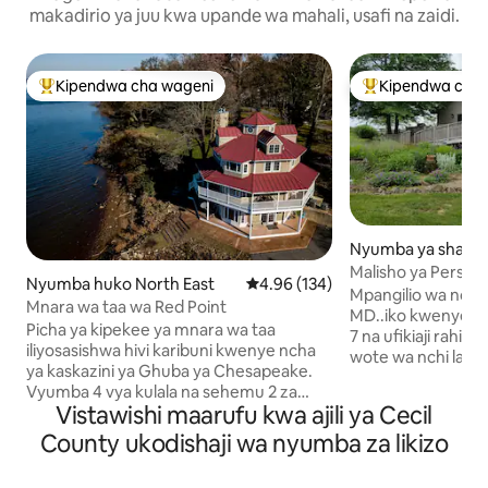
makadirio ya juu kwa upande wa mahali, usafi na zaidi.
Kipendwa cha wageni
Kipendwa cha 
Kipendwa maarufu cha wageni
Kipendwa maaruf
Nyumba ya shamb
North East
Malisho ya Persi
Nyumba huko North East
Ukadiriaji wa wastani wa 4.96 kat
4.96 (134)
Mpangilio wa nchi 
Mnara wa taa wa Red Point
MD..iko kwenye sha
Picha ya kipekee ya mnara wa taa
7 na ufikiaji rahisi wa I95. Fura
iliyosasishwa hivi karibuni kwenye ncha
wote wa nchi lakin
ya kaskazini ya Ghuba ya Chesapeake.
baharini na ndani y
Vyumba 4 vya kulala na sehemu 2 za
Baltimore, Wilming
Vistawishi maarufu kwa ajili ya Cecil
kulala, nyumba inaweza kulala hadi 14
Nyumba pia iko nda
katika vitanda 6 (wafalme 3, malkia 1,
County ukodishaji wa nyumba za likizo
kutoka Eneo la Malia
maradufu 2) na kitanda kimoja cha sofa
ekari 5,500 na zaidi
cha malkia. Mabafu 4 - vyumba 2 vya
vijia kwa ajili ya 