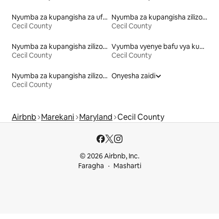
Nyumba za kupangisha za ufukweni
Nyumba za kupangisha zilizo na kayak
Cecil County
Cecil County
Nyumba za kupangisha zilizo na ufikiaji wa ziwa
Vyumba vyenye bafu vya kupangisha
Cecil County
Cecil County
Nyumba za kupangisha zilizo na beseni la maji moto
Onyesha zaidi
Cecil County
Airbnb
Marekani
Maryland
Cecil County
© 2026 Airbnb, Inc.
Faragha
Masharti