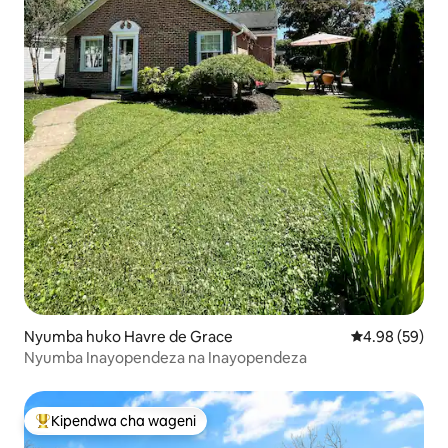
Nyumba huko Havre de Grace
Ukadiriaji wa 
4.98 (59)
Nyumba Inayopendeza na Inayopendeza
Kipendwa cha wageni
Kipendwa maarufu cha wageni