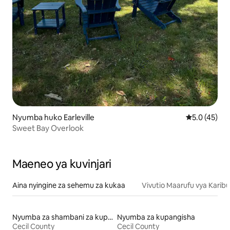
Nyumba huko Earleville
Ukadiriaji wa
5.0 (45)
Sweet Bay Overlook
Maeneo ya kuvinjari
Aina nyingine za sehemu za kukaa
Vivutio Maarufu vya Karibu
Nyumba za shambani za kupangisha
Nyumba za kupangisha
Cecil County
Cecil County