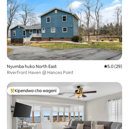
Nyumba huko North East
Ukadiriaji wa
5.0 (29)
Riverfront Haven @ Hances Point
Kipendwa cha wageni
Kipendwa maarufu cha wageni