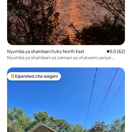
Nyumba ya shambani huko North East
Ukadiriaji wa
5.0 (62)
Nyumba ya shambani ya zamani ya ufukweni yenye
Sunsets za kupendeza
Kipendwa cha wageni
Kipendwa maarufu cha wageni