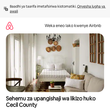
Ruka
Baadhi ya taarifa imetafsiriwa kiotomatiki. 
Onyesha lugha ya 
kwenda
awali
kwenye
maudhui
Weka eneo lako kwenye Airbnb
Sehemu za upangishaji wa likizo huko
Cecil County