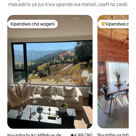
makadirio ya juu kwa upande wa mahali, usafi na zaidi.
Kipendwa cha wageni
Kipendwa cha 
Kipendwa cha wageni
Kipendwa maaruf
Nyumba ya mbao 
Nyumba huko Millahue de A
Ukadiriaji wa wastani wa 4.89 ka
4.89 (36)