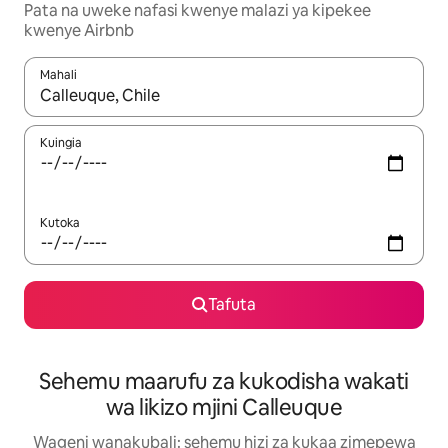
Pata na uweke nafasi kwenye malazi ya kipekee
kwenye Airbnb
Mahali
Wakati matokeo yanapatikana, vinjari kwa kutumia vitufe vya v
Kuingia
Kutoka
Tafuta
Sehemu maarufu za kukodisha wakati
wa likizo mjini Calleuque
Wageni wanakubali: sehemu hizi za kukaa zimepewa