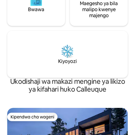
Maegesho ya bila
Bwawa
malipo kwenye
majengo
Kiyoyozi
Ukodishaji wa makazi mengine ya likizo
ya kifahari huko Calleuque
Kipendwa cha wageni
Kipendwa cha wageni