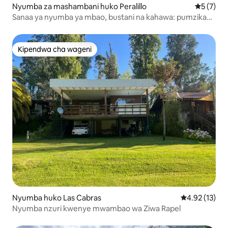
Nyumba za mashambani huko Peralillo
Ukadiriaji
5 (7)
Sanaa ya nyumba ya mbao, bustani na kahawa: pumzika
huko Peralillo
Kipendwa cha wageni
Kipendwa cha wageni
Nyumba huko Las Cabras
Ukadiriaji wa 
4.92 (13)
Nyumba nzuri kwenye mwambao wa Ziwa Rapel