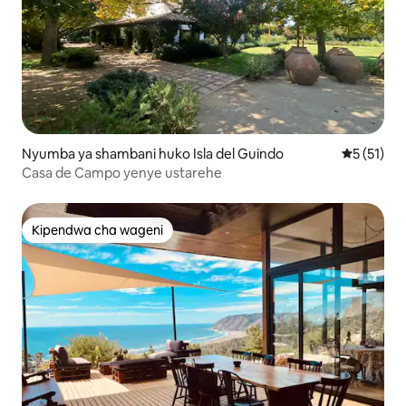
Nyumba ya shambani huko Isla del Guindo
Ukadiriaji 
5 (51)
Casa de Campo yenye ustarehe
Kipendwa cha wageni
Kipendwa cha wageni