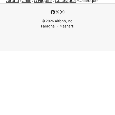
Airbnb
Chile
O'Higgins
Colchagua
Calleuque
© 2026 Airbnb, Inc.
Faragha
Masharti