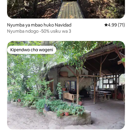
Nyumba ya mbao huko Navidad
Ukadiriaji wa 
4.99 (71)
Nyumba ndogo -50% usiku wa 3
Kipendwa cha wageni
Kipendwa cha wageni