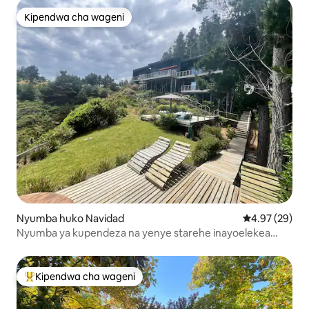
Kipendwa cha wageni
Kipendwa cha wageni
Nyumba huko Navidad
Ukadiriaji wa 
4.97 (29)
Nyumba ya kupendeza na yenye starehe inayoelekea
baharini.
Kipendwa cha wageni
Kipendwa maarufu cha wageni