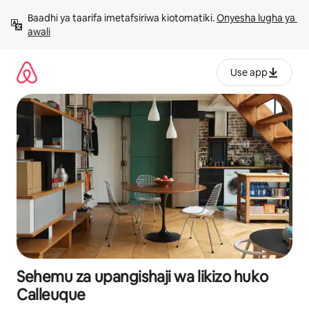
Ruka
Baadhi ya taarifa imetafsiriwa kiotomatiki. 
Onyesha lugha ya 
kwenda
awali
kwenye
maudhui
Use app
Sehemu za upangishaji wa likizo huko
Calleuque