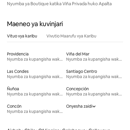
Nyumba ya Boutique katika Viña Privada huko Apalta
Maeneo ya kuvinjari
Vituo vya karibu
Vivutio Maarufu vya Karibu
Providencia
Viña del Mar
Nyumba za kupangisha wakati wa likizo
Nyumba za kupangisha wakati wa likizo
Las Condes
Santiago Centro
Nyumba za kupangisha wakati wa likizo
Nyumba za kupangisha wakati wa likizo
Ñuñoa
Concepción
Nyumba za kupangisha wakati wa likizo
Nyumba za kupangisha wakati wa likizo
Concón
Onyesha zaidi
Nyumba za kupangisha wakati wa likizo