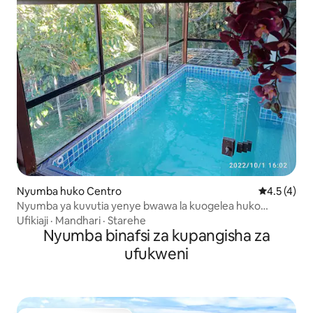
Nyumba huko Centro
Ukadiriaji w
4.5 (4)
Nyumba ya kuvutia yenye bwawa la kuogelea huko
Bombinhas
Ufikiaji
·
Mandhari
·
Starehe
Nyumba binafsi za kupangisha za
ufukweni