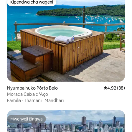
Kipendwa cha wageni
Kipendwa cha wageni
Nyumba huko Pôrto Belo
Ukadiriaji wa 
4.92 (38)
Morada Caixa d 'Aço
Familia
·
Thamani
·
Mandhari
Mwenyeji Bingwa
Mwenyeji Bingwa