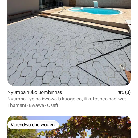
Nyumba huko Bombinhas
Ukadiriaji
5 (3)
Nyumba iliyo na bwawa la kuogelea, ili kutoshea hadi watu
14
Thamani
·
Bwawa
·
Usafi
Kipendwa cha wageni
Kipendwa cha wageni