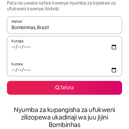
Pata na uweke nafasi kwenye nyumba za kipekee za
ufukweni kwenye Airbnb
Mahali
Wakati matokeo yanapatikana, vinjari kwa kutumia vitufe vya v
Kuingia
Kutoka
Tafuta
Nyumba za kupangisha za ufukweni
zilizopewa ukadiriaji wa juu jijini
Bombinhas