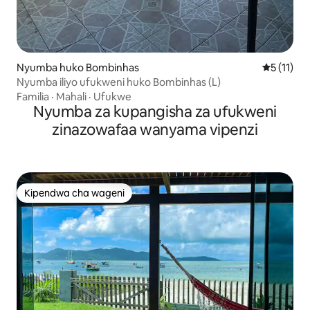
Nyumba huko Bombinhas
Ukadiriaji
5 (11)
Nyumba iliyo ufukweni huko Bombinhas (L)
Familia
·
Mahali
·
Ufukwe
Nyumba za kupangisha za ufukweni
zinazowafaa wanyama vipenzi
Kipendwa cha wageni
Kipendwa cha wageni