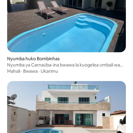
Nyumba huko Bombinhas
Nyumba ya Carnaúba-ina bwawa la kuogelea umbali wa
mita 150 kutoka ufukwe wa Mariscal
Mahali
·
Bwawa
·
Ukarimu