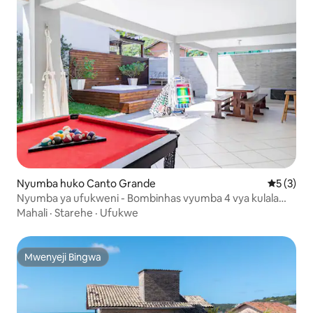
Nyumba huko Canto Grande
Ukadiriaji
5 (3)
Nyumba ya ufukweni - Bombinhas vyumba 4 vya kulala
mita 70 kutoka baharini
Mahali
·
Starehe
·
Ufukwe
Mwenyeji Bingwa
Mwenyeji Bingwa