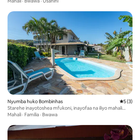
Mahali
·
Bwawa
·
Usahihi
Nyumba huko Bombinhas
Ukadiriaji
5 (3)
Starehe inayotoshea mfukoni, inayofaa na iliyo mahali
pazuri
Mahali
·
Familia
·
Bwawa