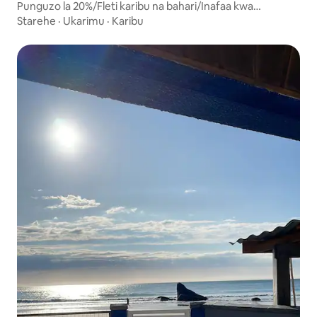
Punguzo la 20%/Fleti karibu na bahari/Inafaa kwa
wanyama vipenzi
Starehe
·
Ukarimu
·
Karibu