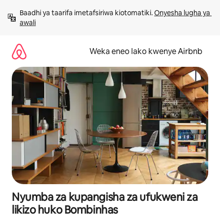
Ruka
Baadhi ya taarifa imetafsiriwa kiotomatiki. 
Onyesha lugha ya 
kwenda
awali
kwenye
maudhui
Weka eneo lako kwenye Airbnb
Nyumba za kupangisha za ufukweni za
likizo huko Bombinhas