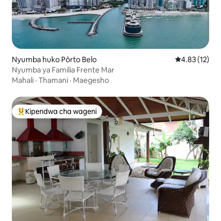
Nyumba huko Pôrto Belo
Ukadiriaji wa 
4.83 (12)
Nyumba ya Familia Frente Mar
Mahali
·
Thamani
·
Maegesho
Kipendwa cha wageni
Kipendwa maarufu cha wageni