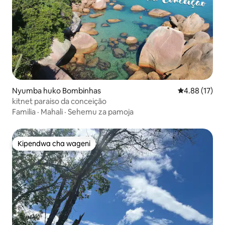
Nyumba huko Bombinhas
Ukadiriaji wa 
4.88 (17)
kitnet paraiso da conceição
Familia
·
Mahali
·
Sehemu za pamoja
Kipendwa cha wageni
Kipendwa cha wageni