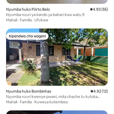
Nyumba huko Pôrto Belo
Ukadiriaji wa 
4.93 (55)
Nyumba nzuri ya kando ya bahari kwa watu 9
Mahali
·
Familia
·
Ufukwe
Kipendwa cha wageni
Kipendwa cha wageni
Nyumba huko Bombinhas
Ukadiriaji wa 
4.92 (12)
Nyumba nzuri kwenye pwani, mita chache tu kutoka
baharini. Mita 200
Mahali
·
Familia
·
Kuweza kutembea