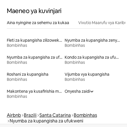
Maeneo ya kuvinjari
Aina nyingine za sehemu za kukaa
Vivutio Maarufu vya Karibu
Fleti za kupangisha zilizowekewa huduma
Nyumba za kupangisha zenye kiamsha kinywa
Bombinhas
Bombinhas
Nyumba za kupangisha za ufukweni
Kondo za kupangisha za ufukweni
Bombinhas
Bombinhas
Roshani za kupangisha
Vijumba vya kupangisha
Bombinhas
Bombinhas
Makontena ya kusafirishia mizigo ya kupangisha
Onyesha zaidi
Bombinhas
Airbnb
Brazili
Santa Catarina
Bombinhas
Nyumba za kupangisha za ufukweni