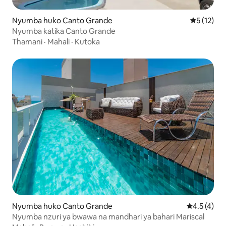
Nyumba huko Canto Grande
Ukadiriaji 
5 (12)
Nyumba katika Canto Grande
Thamani
·
Mahali
·
Kutoka
Nyumba huko Canto Grande
Ukadiriaji w
4.5 (4)
Nyumba nzuri ya bwawa na mandhari ya bahari Mariscal