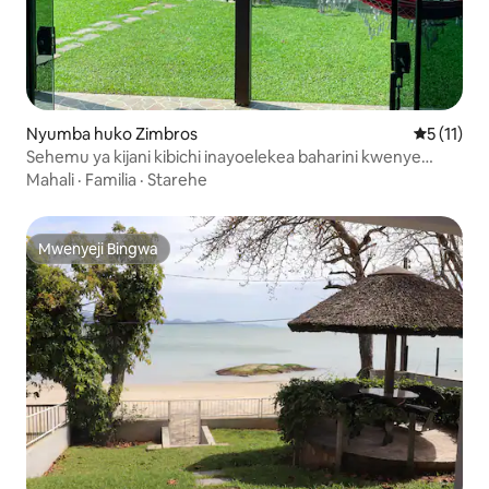
Nyumba huko Zimbros
Ukadiriaji
5 (11)
Sehemu ya kijani kibichi inayoelekea baharini kwenye
Zimbros
Mahali
·
Familia
·
Starehe
Mwenyeji Bingwa
Mwenyeji Bingwa