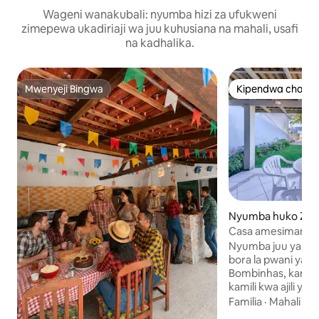
Wageni wanakubali: nyumba hizi za ufukweni
zimepewa ukadiriaji wa juu kuhusiana na mahali, usafi
na kadhalika.
Mwenyeji Bingwa
Kipendwa cha wa
Mwenyeji Bingwa
Kipendwa cha wa
Nyumba huko Zim
Casa amesimama
kwenye pwani ya
Nyumba juu ya mc
bora la pwani ya 
Bombinhas, kamili k
kamili kwa ajili ya f
kiyoyozi kilichog
Familia
·
Mahali
·
Ma
vinne vya kulala, m