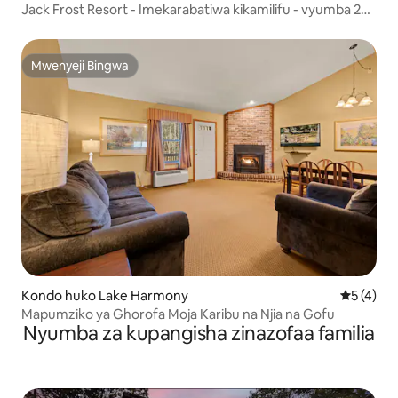
Jack Frost Resort - Imekarabatiwa kikamilifu - vyumba 2
vya kulala
Mwenyeji Bingwa
Mwenyeji Bingwa
Kondo huko Lake Harmony
Ukadiriaji
5 (4)
Mapumziko ya Ghorofa Moja Karibu na Njia na Gofu
Nyumba za kupangisha zinazofaa familia