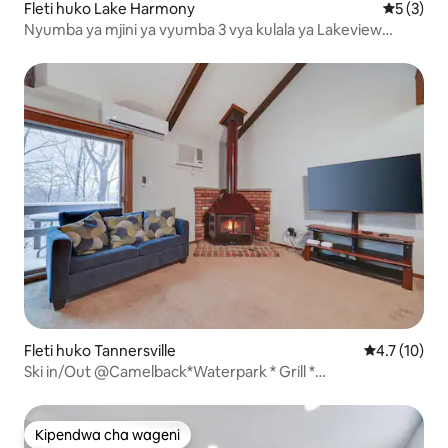
Fleti huko Lake Harmony
Ukadiriaji
5 (3)
Nyumba ya mjini ya vyumba 3 vya kulala ya Lakeview
yenye Meko na Sitaha
Fleti huko Tannersville
Ukadiriaji wa
4.7 (10)
Ski in/Out @Camelback*Waterpark * Grill *
Pool*WANYAMA VIPENZI ni sawa
Kipendwa cha wageni
Kipendwa cha wageni