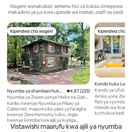
Wageni wanakubali: sehemu hizi za kukaa zimepewa
makadirio ya juu kwa upande wa mahali, usafi na zaidi.
Kipendwa cha wageni
Kipendwa cha wa
Kipendwa cha wageni
Kipendwa cha wa
Kondo huko Lake
Kondo ya Ufukwen
Nyumba ya shambani huko
Ukadiriaji wa wastani wa 4.87 kat
4.87 (223)
Klabu ya Ufukweni 
Amka uone Ziwa B
Lake Harmony
Nyumba ya Ziwani yenye Meko na Gati
fleti ya vyumba 3 
Binafsi
Karibu kwenye Nyumba ya Mbao ya
mtindo wa Scandi
Cabernet, mapumziko yako ya faragha
kuchukua hadi wag
kwenye Ziwa Harmony tulivu. Ingia
vya kulala vyenye
kwenye kizimba kwa ajili ya kupiga
wa king na chumba
Vistawishi maarufu kwa ajili ya nyumba
makasia wakati wa kuchomoza kwa jua,
vitanda vya ghoro
kisha ukusanyike karibu na shimo la