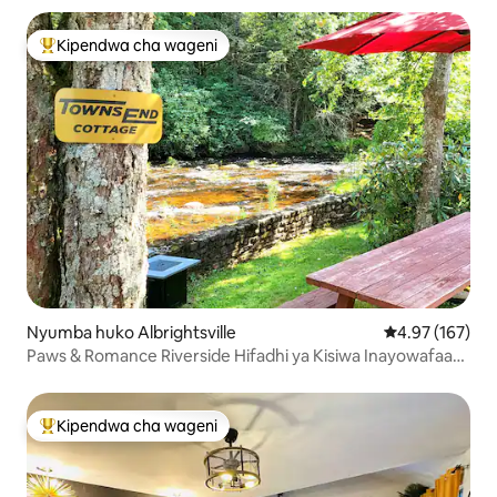
Kipendwa cha wageni
Kipendwa maarufu cha wageni
Nyumba huko Albrightsville
Ukadiriaji wa w
4.97 (167)
Paws & Romance Riverside Hifadhi ya Kisiwa Inayowafaa
Mbwa
Kipendwa cha wageni
Kipendwa maarufu cha wageni