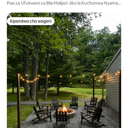
Pasi za Ufukweni za Bila Malipo! Jiko la Kuchomea Nyama-
Beseni la Maji Moto-Shimo la Moto
Kipendwa cha wageni
Kipendwa cha wageni