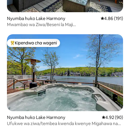
Nyumba huko Lake Harmony
Ukadiriaji wa w
4.86 (191)
Mwambao wa Ziwa/Beseni la Maji
Moto/michezo/Gati/Kayaki/Bao la Kupiga Makasia
Kipendwa cha wageni
Kipendwa maarufu cha wageni
Nyumba huko Lake Harmony
Ukadiriaji wa 
4.92 (90)
Ufukwe wa ziwa/tembea kwenda kwenye Migahawa na
Baa/beseni la maji moto