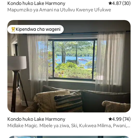
Kondo huko Lake Harmony
Ukadiriaji wa 
4.87 (30)
Mapumziko ya Amani na Utulivu Kwenye Ufukwe
Kipendwa cha wageni
Kipendwa maarufu cha wageni
Kondo huko Lake Harmony
Ukadiriaji wa 
4.99 (74)
Midlake Magic. Mbele ya ziwa, Ski, Kukwea Milima, Pwani,
Dimbwi