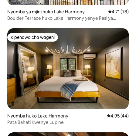
Nyumba ya mjini huko Lake Harmony
Ukadiriaji wa 
4.71 (78)
Boulder Terrace huko Lake Harmony yenye Pasi ya
Vistawishi
Kipendwa cha wageni
Kipendwa cha wageni
Nyumba huko Lake Harmony
Ukadiriaji wa 
4.95 (44)
Pata Bahati Kwenye Lupine