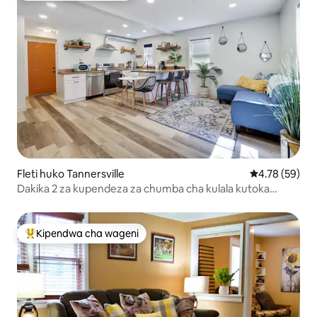
Fleti huko Tannersville
Ukadiriaji wa 
4.78 (59)
Dakika 2 za kupendeza za chumba cha kulala kutoka
Camelback #2
Kipendwa cha wageni
Kipendwa maarufu cha wageni