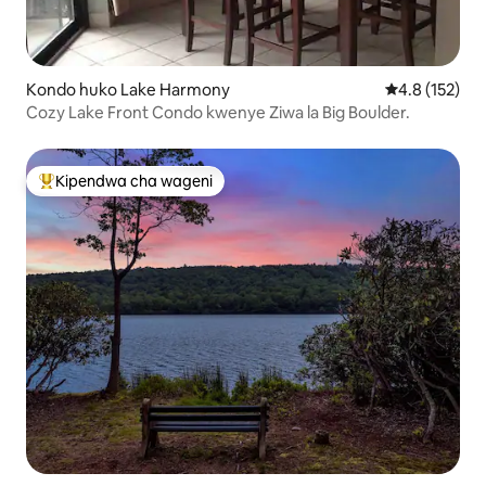
Kondo huko Lake Harmony
Ukadiriaji wa 
4.8 (152)
Cozy Lake Front Condo kwenye Ziwa la Big Boulder.
Kipendwa cha wageni
Kipendwa maarufu cha wageni