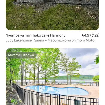
Nyumba ya mjini huko Lake Harmony
Ukadiriaji wa w
4.97 (122)
Lucy Lakehouse | Sauna + Mapumziko ya Shimo la Moto
Mwenyeji Bingwa
Mwenyeji Bingwa