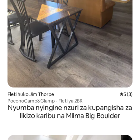
Fleti huko Jim Thorpe
Ukadiriaji
5 (3)
PoconoCamp&Glamp - Fleti ya 2BR
Nyumba nyingine nzuri za kupangisha za
likizo karibu na Mlima Big Boulder