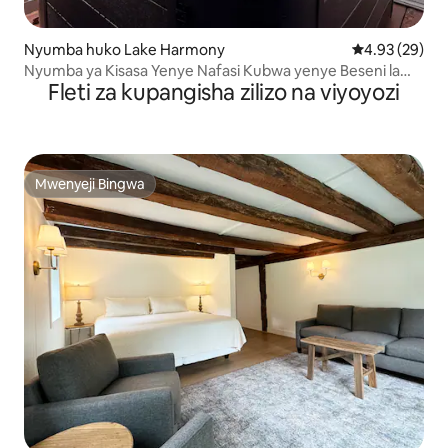
Nyumba huko Lake Harmony
Ukadiriaji wa 
4.93 (29)
Nyumba ya Kisasa Yenye Nafasi Kubwa yenye Beseni la
Fleti za kupangisha zilizo na viyoyozi
Maji Moto, Karibu na Ziwa na Skii
Mwenyeji Bingwa
Mwenyeji Bingwa