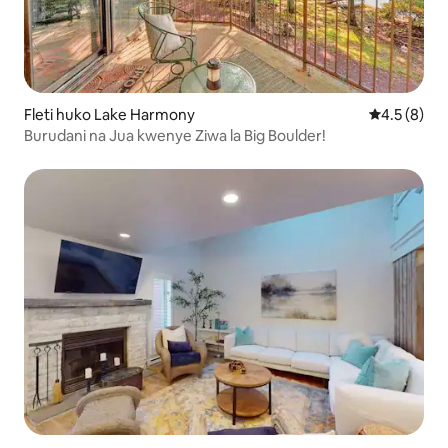
Fleti huko Lake Harmony
Ukadiriaji w
4.5 (8)
Burudani na Jua kwenye Ziwa la Big Boulder!