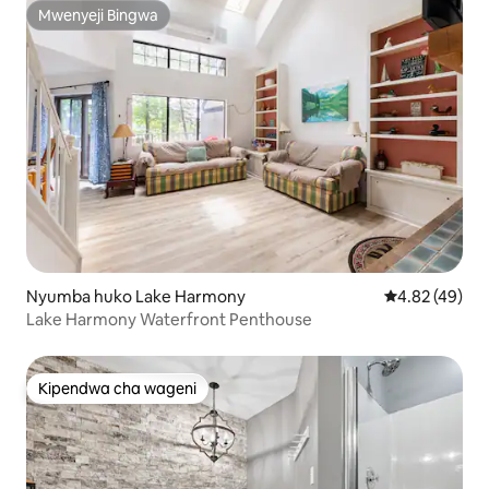
Mwenyeji Bingwa
Mwenyeji Bingwa
Nyumba huko Lake Harmony
Ukadiriaji wa 
4.82 (49)
Lake Harmony Waterfront Penthouse
Kipendwa cha wageni
Kipendwa cha wageni