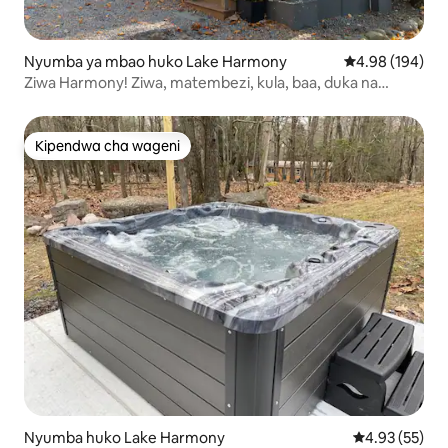
Nyumba ya mbao huko Lake Harmony
Ukadiriaji wa w
4.98 (194)
Ziwa Harmony! Ziwa, matembezi, kula, baa, duka na
Kadhalika!
Kipendwa cha wageni
Kipendwa cha wageni
Nyumba huko Lake Harmony
Ukadiriaji wa 
4.93 (55)