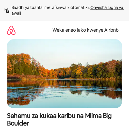
Ruka
Baadhi ya taarifa imetafsiriwa kiotomatiki. 
Onyesha lugha ya 
kwenda
awali
kwenye
maudhui
Weka eneo lako kwenye Airbnb
Sehemu za kukaa karibu na Mlima Big
Boulder