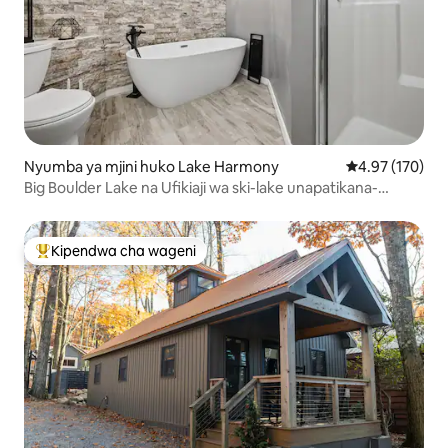
Nyumba ya mjini huko Lake Harmony
Ukadiriaji wa w
4.97 (170)
Big Boulder Lake na Ufikiaji wa ski-lake unapatikana-
imesasishwa
Kipendwa cha wageni
Kipendwa maarufu cha wageni