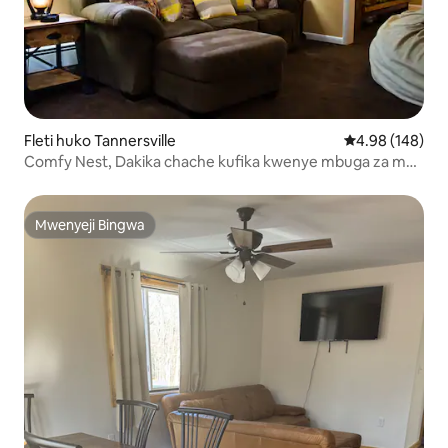
Fleti huko Tannersville
Ukadiriaji wa w
4.98 (148)
Comfy Nest, Dakika chache kufika kwenye mbuga za maji
na maduka
Mwenyeji Bingwa
Mwenyeji Bingwa