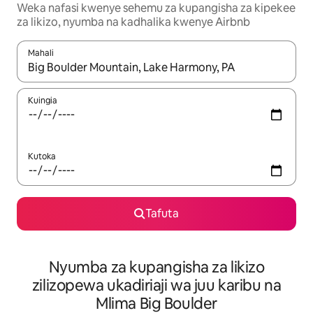
Weka nafasi kwenye sehemu za kupangisha za kipekee
za likizo, nyumba na kadhalika kwenye Airbnb
Mahali
Wakati matokeo yanapatikana, vinjari kwa kutumia vitufe vya v
Kuingia
Kutoka
Tafuta
Nyumba za kupangisha za likizo
zilizopewa ukadiriaji wa juu karibu na
Mlima Big Boulder