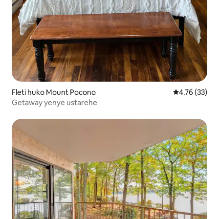
Fleti huko Mount Pocono
Ukadiriaji wa 
4.76 (33)
Getaway yenye ustarehe