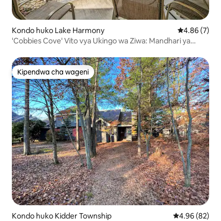
Kondo huko Lake Harmony
Ukadiriaji wa
4.86 (7)
'Cobbies Cove' Vito vya Ukingo wa Ziwa: Mandhari ya
Kipekee na Bwawa!
Kipendwa cha wageni
Kipendwa cha wageni
Kondo huko Kidder Township
Ukadiriaji wa 
4.96 (82)