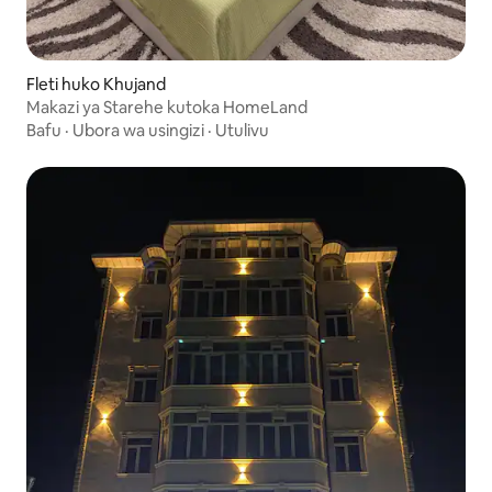
Fleti huko Khujand
Makazi ya Starehe kutoka HomeLand
Bafu
·
Ubora wa usingizi
·
Utulivu