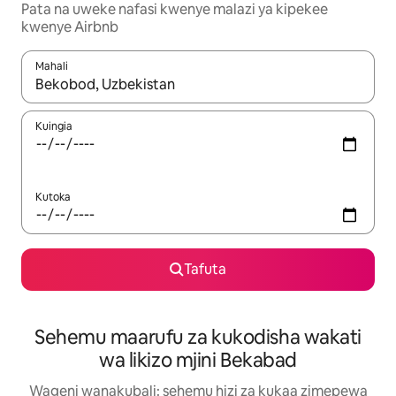
Pata na uweke nafasi kwenye malazi ya kipekee
kwenye Airbnb
Mahali
Wakati matokeo yanapatikana, vinjari kwa kutumia vitufe vya v
Kuingia
Kutoka
Tafuta
Sehemu maarufu za kukodisha wakati
wa likizo mjini Bekabad
Wageni wanakubali: sehemu hizi za kukaa zimepewa