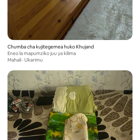
Chumba cha kujitegemea huko Khujand
Eneo la mapumziko juu ya kilima
Mahali
·
Ukarimu