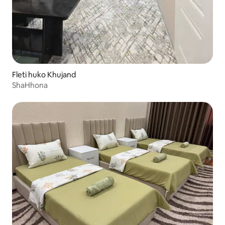
Fleti huko Khujand
ShaHhona