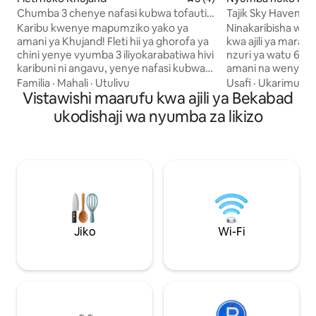
Chumba 3 chenye nafasi kubwa tofauti
Tajik Sky Haven
huko Khujand
Karibu kwenye mapumziko yako ya
Ninakaribisha wage
amani ya Khujand! Fleti hii ya ghorofa ya
kwa ajili ya marafik
chini yenye vyumba 3 iliyokarabatiwa hivi
nzuri ya watu 6, t
karibuni ni angavu, yenye nafasi kubwa,
amani na wenye ur
iliyoundwa kwa ajili ya starehe. Iko katika
yenye starehe kw
Familia
·
Mahali
·
Utulivu
Usafi
·
Ukarimu
eneo tulivu, la kijani dakika 3 tu kutoka
Vistawishi maarufu kwa ajili ya Bekabad
wanataka kupata 
kwenye duka kubwa. Ina hadi wageni 6:
katikati ya msongamano
ukodishaji wa nyumba za likizo
kitanda 1 cha kifalme, vitanda 2 pacha na
iko umbali wa ku
kitanda cha sofa. Furahia jiko lililo na vifaa
milimani. Usafiri 
kamili, bafu kamili pamoja na choo
ziada. Watoto wawili wa familia
tofauti, maegesho ya bila malipo kwenye
wanaweza kutoa 
eneo na Wi-Fi ya kasi, AC. Inafaa kwa
mwongozo. Unawe
familia au makundi yanayotafuta
vyakula vya jadi 
mapumziko na urahisi katikati ya
ada ya ziada. Hapa
Khujand.
mzuri pamoja na u
Jiko
Wi-Fi