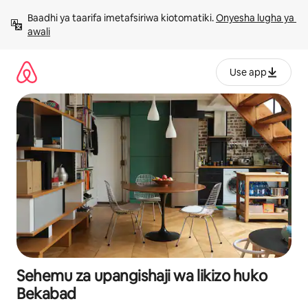
Ruka
Baadhi ya taarifa imetafsiriwa kiotomatiki. 
Onyesha lugha ya 
kwenda
awali
kwenye
maudhui
Use app
Sehemu za upangishaji wa likizo huko
Bekabad