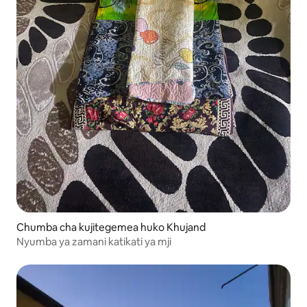
Chumba cha kujitegemea huko Khujand
Nyumba ya zamani katikati ya mji