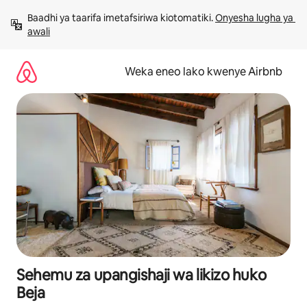
Ruka
Baadhi ya taarifa imetafsiriwa kiotomatiki. 
Onyesha lugha ya 
kwenda
awali
kwenye
maudhui
Weka eneo lako kwenye Airbnb
Sehemu za upangishaji wa likizo huko
Beja