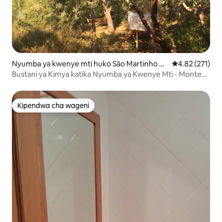
Nyumba ya kwenye mti huko São Martinho da
Ukadiriaji wa w
4.82 (271)
s Amoreiras
Bustani ya Kimya katika Nyumba ya Kwenye Mti - Monte
Huam Hu
Kipendwa cha wageni
Kipendwa cha wageni