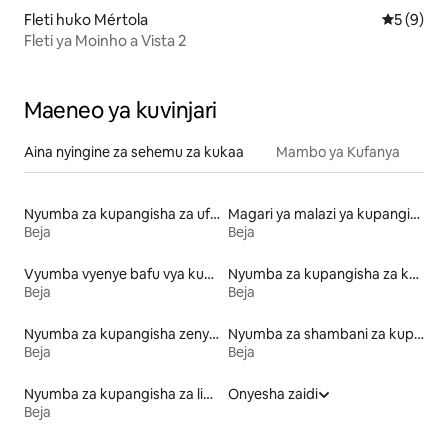
Fleti huko Mértola
Ukadiriaji
5 (9)
Fleti ya Moinho a Vista 2
Maeneo ya kuvinjari
Aina nyingine za sehemu za kukaa
Mambo ya Kufanya
Nyumba za kupangisha za ufukweni
Magari ya malazi ya kupangisha
Beja
Beja
Vyumba vyenye bafu vya kupangisha
Nyumba za kupangisha za kulala wageni
Beja
Beja
Nyumba za kupangisha zenye kiamsha kinywa
Nyumba za shambani za kupangisha
Beja
Beja
Nyumba za kupangisha za likizo
Onyesha zaidi
Beja