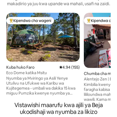
makadirio ya juu kwa upande wa mahali, usafi na zaidi.
Kipendwa cha wageni
Kipendwa cha 
Kipendwa maarufu cha wageni
Kipendwa maaruf
Kuba huko Faro
Ukadiriaji wa wastani wa 4.94 kat
4.94 (155)
Eco Dome katika Msitu
Chumba cha mgeni
Nyumba ya Mviringo ya Asili Yenye
carias
Alentejo Zen | Bwa
Utulivu na Ufukwe wa Karibu wa
cha Asubuhi na M
Kimbilia kwenye e
Kujitegemea - umbali wa dakika 15 kwa
faragha kabisa kati
miguu Pumzika kwenye nyumba ya
lililoundwa mahusus
mviringo yenye utulivu isiyotumia
wawili. Kama malazi pekee ya wageni
umeme wa gridi kwenye pwani ya
Vistawishi maarufu kwa ajili ya Beja
kwenye nyumba hi
Algarve. Inaendeshwa kwa nishati ya jua
inatoa faragha kam
ukodishaji wa nyumba za likizo
na imezungukwa na mazingira ya asili,
chakula cha asubu