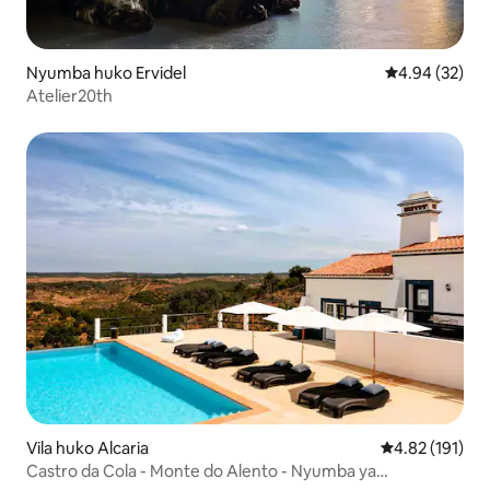
Nyumba huko Ervidel
Ukadiriaji wa 
4.94 (32)
Atelier20th
Vila huko Alcaria
Ukadiriaji wa w
4.82 (191)
Castro da Cola - Monte do Alento - Nyumba ya