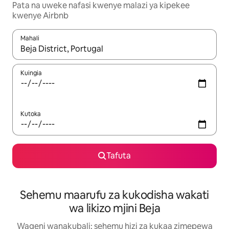
Pata na uweke nafasi kwenye malazi ya kipekee
kwenye Airbnb
Mahali
Wakati matokeo yanapatikana, vinjari kwa kutumia vitufe vya v
Kuingia
Kutoka
Tafuta
Sehemu maarufu za kukodisha wakati
wa likizo mjini Beja
Wageni wanakubali: sehemu hizi za kukaa zimepewa