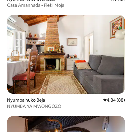
Casa Amanhada - Fleti. Moja
Nyumba huko Beja
Ukadiriaji wa 
4.84 (88)
NYUMBA YA MWONGOZO