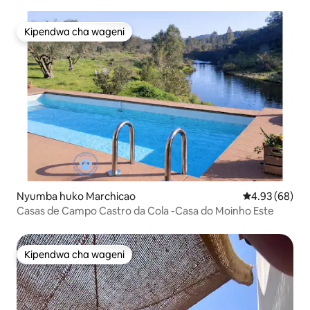
Mashambani
Kipendwa cha wageni
Kipendwa cha wageni
Nyumba huko Marchicao
Ukadiriaji wa 
4.93 (68)
Casas de Campo Castro da Cola -Casa do Moinho Este
Kipendwa cha wageni
Kipendwa cha wageni