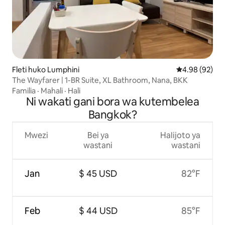
Fleti huko Lumphini
Ukadiriaji wa 
4.98 (92)
The Wayfarer | 1-BR Suite, XL Bathroom, Nana, BKK
Familia
·
Mahali
·
Hali
Ni wakati gani bora wa kutembelea
Bangkok?
Mwezi
Bei ya
Halijoto ya
wastani
wastani
Jan
$ 45 USD
82°F
Feb
$ 44 USD
85°F