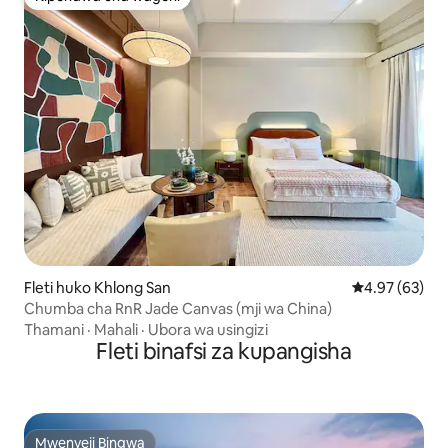
Kipendwa cha wageni
Fleti huko Khlong San
Ukadiriaji wa 
4.97 (63)
Chumba cha RnR Jade Canvas (mji wa China)
Thamani
·
Mahali
·
Ubora wa usingizi
Fleti binafsi za kupangisha
Mwenyeji Bingwa