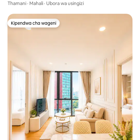
Bila Malipo*
Thamani
·
Mahali
·
Ubora wa usingizi
Kipendwa cha wageni
Kipendwa cha wageni