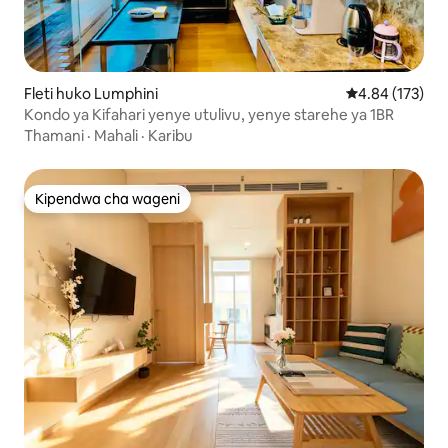
Fleti huko Lumphini
Ukadiriaji wa w
4.84 (173)
Kondo ya Kifahari yenye utulivu, yenye starehe ya 1BR
Thamani
·
Mahali
·
Karibu
Kipendwa cha wageni
Kipendwa cha wageni