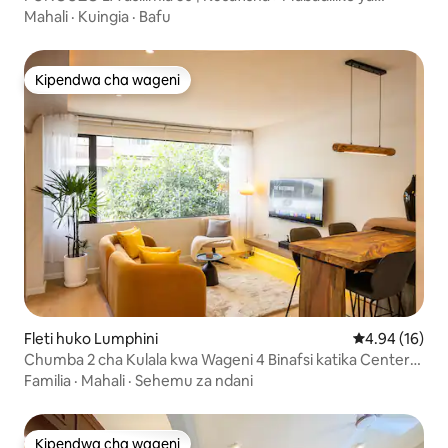
Karatasi | KingBed | SAA 24
Mahali
·
Kuingia
·
Bafu
Kipendwa cha wageni
Kipendwa cha wageni
Fleti huko Lumphini
Ukadiriaji wa 
4.94 (16)
Chumba 2 cha Kulala kwa Wageni 4 Binafsi katika Center
Sathorn
Familia
·
Mahali
·
Sehemu za ndani
Kipendwa cha wageni