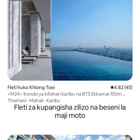
Fleti huko Khlong Toei
Ukadiriaji wa 
4.82 (45)
<M24> Kondo ya kifahari karibu na BTS Ekkamai 100m
infinity pool Thonglor business district
Thamani
·
Mahali
·
Karibu
Fleti za kupangisha zilizo na beseni la
maji moto