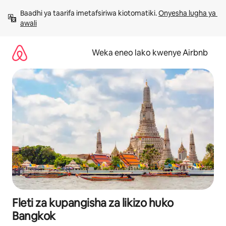
Ruka
Baadhi ya taarifa imetafsiriwa kiotomatiki. 
Onyesha lugha ya 
kwenda
awali
kwenye
maudhui
Weka eneo lako kwenye Airbnb
Fleti za kupangisha za likizo huko
Bangkok