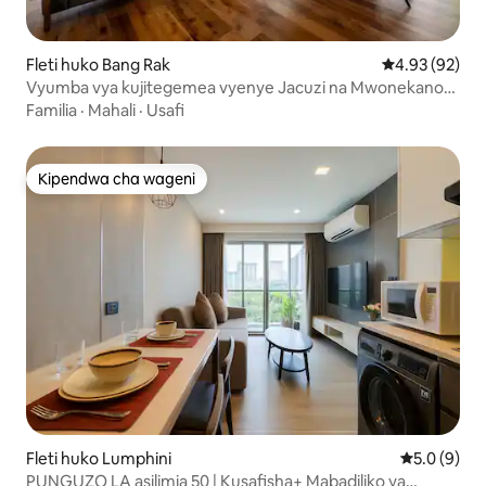
Fleti huko Bang Rak
Ukadiriaji wa 
4.93 (92)
Vyumba vya kujitegemea vyenye Jacuzi na Mwonekano
wa Mto, vyenye vyumba 3 vya kulala, ghorofa ya
Familia
·
Mahali
·
Usafi
49/Kifungua kinywa cha Bila Malipo *
Kipendwa cha wageni
Kipendwa cha wageni
Fleti huko Lumphini
Ukadiriaji w
5.0 (9)
PUNGUZO LA asilimia 50 | Kusafisha+ Mabadiliko ya