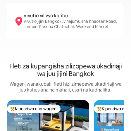
Vivutio vilivyo karibu
Vivutio jijini Bangkok, vinajumuisha Khaosan Road,
Lumpini Park na Chatuchak Weekend Market
Fleti za kupangisha zilizopewa ukadiriaji
wa juu jijini Bangkok
Wageni wanakubali: fleti hizi zimepewa ukadiriaji wa
juu kuhusiana na mahali, usafi na kadhalika.
Kipendwa cha wageni
Kipendwa cha 
Kipendwa maarufu cha wageni
Kipendwa maaruf