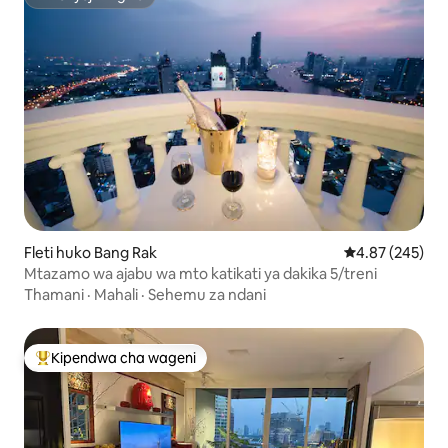
Mwenyeji Bingwa
Fleti huko Bang Rak
Ukadiriaji wa w
4.87 (245)
Mtazamo wa ajabu wa mto katikati ya dakika 5/treni
Thamani
·
Mahali
·
Sehemu za ndani
Kipendwa cha wageni
Kipendwa maarufu cha wageni