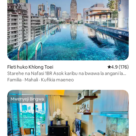
Fleti huko Khlong Toei
Ukadiriaji wa 
4.9 (176)
Starehe na Nafasi 1BR Asok karibu na bwawa la angani la
Nana +!
Familia
·
Mahali
·
Kufikia maeneo
Mwenyeji Bingwa
Mwenyeji Bingwa