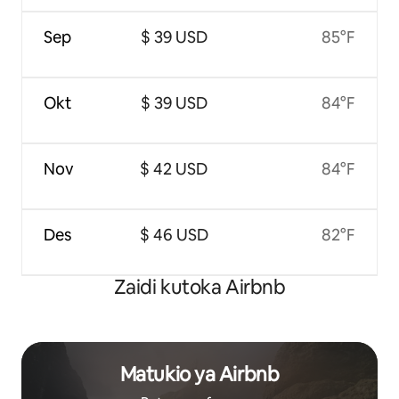
Sep
$ 39 USD
85°F
Okt
$ 39 USD
84°F
Nov
$ 42 USD
84°F
Des
$ 46 USD
82°F
Zaidi kutoka Airbnb
Matukio ya Airbnb