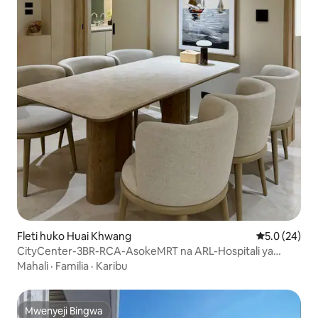
Fleti huko Huai Khwang
Ukadiriaji wa
5.0 (24)
CityCenter-3BR-RCA-AsokeMRT na ARL-Hospitali ya
Rama9 RB4
Mahali
·
Familia
·
Karibu
Mwenyeji Bingwa
Mwenyeji Bingwa