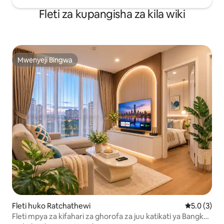
Fleti za kupangisha za kila wiki
Mwenyeji Bingwa
Mwenyeji Bingwa
Fleti huko Ratchathewi
Ukadiriaji w
5.0 (3)
Fleti mpya za kifahari za ghorofa za juu katikati ya Bangkok