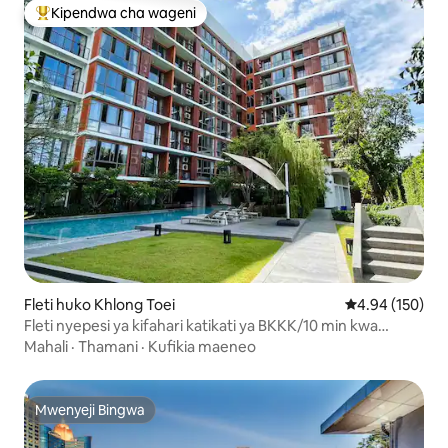
Kipendwa cha wageni
Kipendwa maarufu cha wageni
Fleti huko Khlong Toei
Ukadiriaji wa w
4.94 (150)
Fleti nyepesi ya kifahari katikati ya BKKK/10 min kwa
BTS/wilaya ya biashara ya Ladies/bustani ya
Mahali
·
Thamani
·
Kufikia maeneo
ununuzi/chumba kimoja cha kulala na chumba kimoja cha
kulala/kituo cha basi mashariki
Mwenyeji Bingwa
Mwenyeji Bingwa