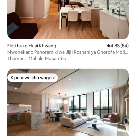
Fleti huko Huai Khwang
Ukadiriaji wa 
4.85 (54)
Mwonekano Panoramiki wa Jiji | Roshani ya Ghorofa Mbili |
Inatoshea watu 6
Thamani
·
Mahali
·
Mapambo
Kipendwa cha wageni
Kipendwa cha wageni