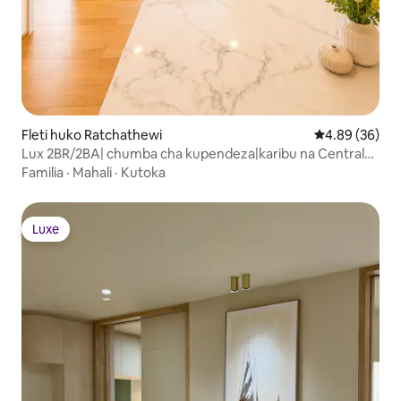
Fleti huko Ratchathewi
Ukadiriaji wa 
4.89 (36)
Lux 2BR/2BA| chumba cha kupendeza|karibu na Central
world
Familia
·
Mahali
·
Kutoka
Luxe
Luxe