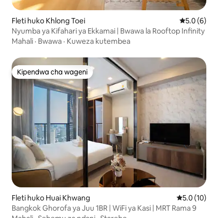
Fleti huko Khlong Toei
Ukadiriaji w
5.0 (6)
Nyumba ya Kifahari ya Ekkamai | Bwawa la Rooftop Infinity
Mahali
·
Bwawa
·
Kuweza kutembea
Kipendwa cha wageni
Kipendwa cha wageni
Fleti huko Huai Khwang
Ukadiriaji wa
5.0 (10)
Bangkok Ghorofa ya Juu 1BR | WiFi ya Kasi | MRT Rama 9