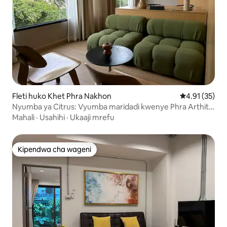
Fleti huko Khet Phra Nakhon
Ukadiriaji wa 
4.91 (35)
Nyumba ya Citrus: Vyumba maridadi kwenye Phra Arthit /
4fl
Mahali
·
Usahihi
·
Ukaaji mrefu
Kipendwa cha wageni
Kipendwa cha wageni