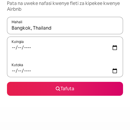
Pata na uweke nafasi kwenye fleti za kipekee kwenye
Airbnb
Mahali
Wakati matokeo yanapatikana, vinjari kwa kutumia vitufe vya v
Kuingia
Kutoka
Tafuta