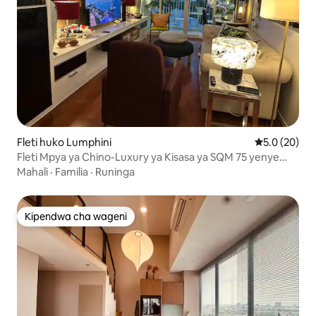
Fleti huko Lumphini
Ukadiriaji wa
5.0 (20)
Fleti Mpya ya Chino-Luxury ya Kisasa ya SQM 75 yenye
Chumba 1 cha Kulala
Mahali
·
Familia
·
Runinga
Kipendwa cha wageni
Kipendwa cha wageni