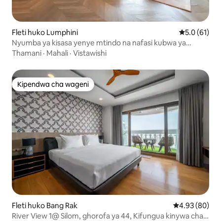
Fleti huko Lumphini
Ukadiriaji wa
5.0 (61)
Nyumba ya kisasa yenye mtindo na nafasi kubwa ya
vyumba 3 vya kulala karibu na Thonglor
Thamani
·
Mahali
·
Vistawishi
Kipendwa cha wageni
Kipendwa cha wageni
Fleti huko Bang Rak
Ukadiriaji wa 
4.93 (80)
River View 1@ Silom, ghorofa ya 44, Kifungua kinywa cha