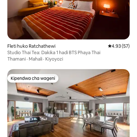
Fleti huko Ratchathewi
Ukadiriaji wa 
4.93 (57)
Studio Thai Tea: Dakika 1 hadi BTS Phaya Thai
Thamani
·
Mahali
·
Kiyoyozi
Kipendwa cha wageni
Kipendwa cha wageni