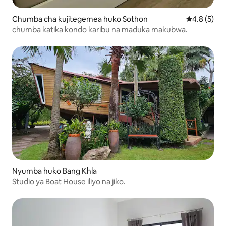
Chumba cha kujitegemea huko Sothon
Ukadiriaji w
4.8 (5)
chumba katika kondo karibu na maduka makubwa.
Nyumba huko Bang Khla
Studio ya Boat House iliyo na jiko.