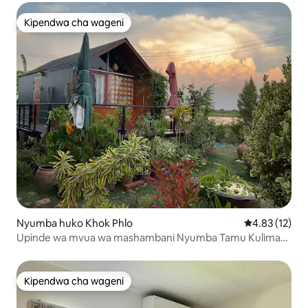
Kipendwa cha wageni
Kipendwa cha wageni
Nyumba huko Khok Phlo
Ukadiriaji wa 
4.83 (12)
Upinde wa mvua wa mashambani Nyumba Tamu Kulima
Mnyama safi *
Kipendwa cha wageni
Kipendwa cha wageni