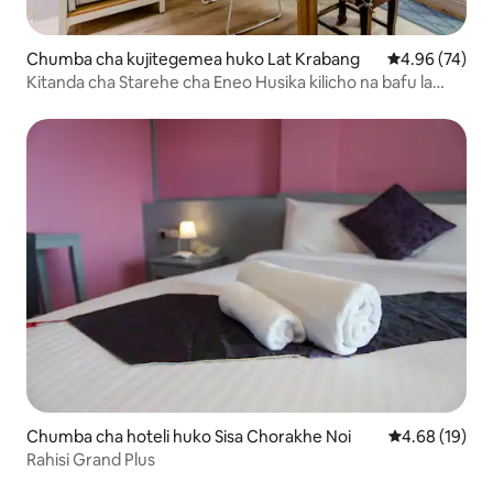
Chumba cha kujitegemea huko Lat Krabang
Ukadiriaji wa 
4.96 (74)
Kitanda cha Starehe cha Eneo Husika kilicho na bafu la
kujitegemea
Chumba cha hoteli huko Sisa Chorakhe Noi
Ukadiriaji wa 
4.68 (19)
Rahisi Grand Plus