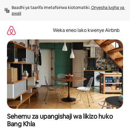
Ruka
Baadhi ya taarifa imetafsiriwa kiotomatiki. 
Onyesha lugha ya 
kwenda
awali
kwenye
maudhui
Weka eneo lako kwenye Airbnb
Sehemu za upangishaji wa likizo huko
Bang Khla