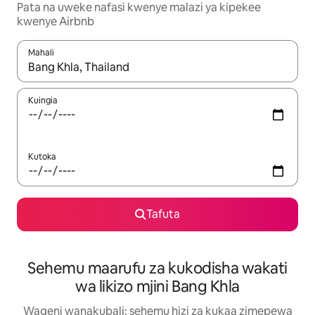
Pata na uweke nafasi kwenye malazi ya kipekee
kwenye Airbnb
Mahali
Wakati matokeo yanapatikana, vinjari kwa kutumia vitufe vya v
Kuingia
Kutoka
Tafuta
Sehemu maarufu za kukodisha wakati
wa likizo mjini Bang Khla
Wageni wanakubali: sehemu hizi za kukaa zimepewa