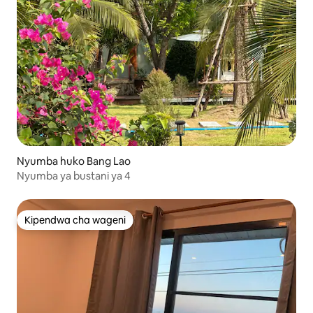
Nyumba huko Bang Lao
Nyumba ya bustani ya 4
Kipendwa cha wageni
Kipendwa cha wageni