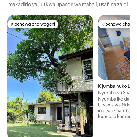
makadirio ya juu kwa upande wa mahali, usafi na zaidi.
Kipendwa cha wageni
Kipendwa cha wa
Kipendwa cha wageni
Kipendwa cha wa
Kijumba huko Lat
Nyumba ya Shamb
Nyumba iko dakika
Uwanja wa Ndege 
inaitwa shamba l
kuandaa kamera ya
wekundu na ndeg
sehemu ya kunyw
juu ya paa au jik