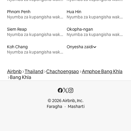
Phnom Penh
Hua Hin
Nyumba za kupangisha wakati wa likizo
Nyumba za kupangisha wakati wa likizo
Siem Reap
Okopha-ngan
Nyumba za kupangisha wakati wa likizo
Nyumba za kupangisha wakati wa likizo
Koh Chang
Onyesha zaidi
Nyumba za kupangisha wakati wa likizo
Airbnb
Thailand
Chachoengsao
Amphoe Bang Khla
Bang Khla
© 2026 Airbnb, Inc.
Faragha
Masharti