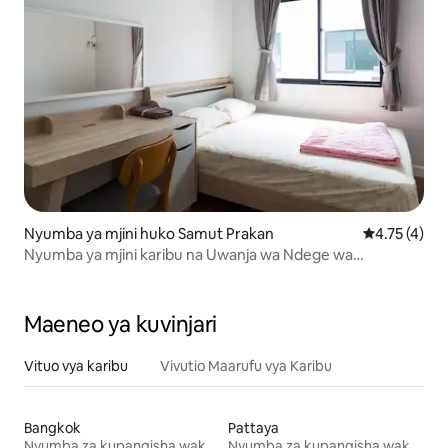
Nyumba ya mjini huko Samut Prakan
Ukadiriaji wa
4.75 (4)
Nyumba ya mjini karibu na Uwanja wa Ndege wa
Suwannabhumi na ABAC Bangna
Maeneo ya kuvinjari
Vituo vya karibu
Vivutio Maarufu vya Karibu
Bangkok
Pattaya
Nyumba za kupangisha wakati wa likizo
Nyumba za kupangisha wakati wa likizo