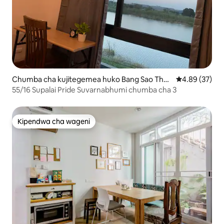
Chumba cha kujitegemea huko Bang Sao Tho
Ukadiriaji wa 
4.89 (37)
ng District
55/16 Supalai Pride Suvarnabhumi chumba cha 3
Kipendwa cha wageni
Kipendwa cha wageni