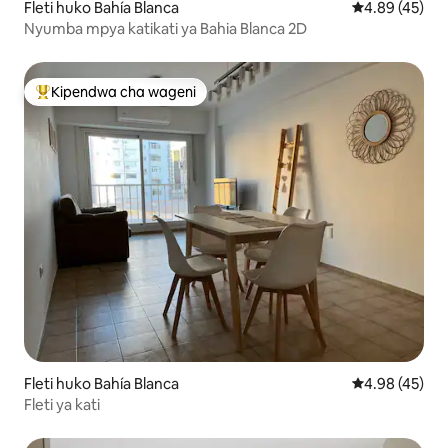
Fleti huko Bahía Blanca
Ukadiriaji wa 
4.89 (45)
Nyumba mpya katikati ya Bahia Blanca 2D
Kipendwa cha wageni
Kipendwa maarufu cha wageni
Fleti huko Bahía Blanca
Ukadiriaji wa 
4.98 (45)
Fleti ya kati