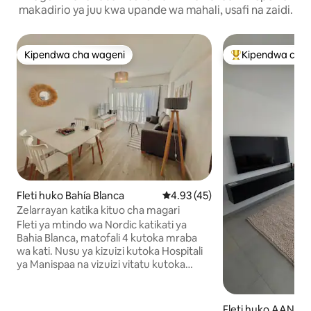
makadirio ya juu kwa upande wa mahali, usafi na zaidi.
Kipendwa cha wageni
Kipendwa cha 
Kipendwa cha wageni
Kipendwa maaruf
Fleti huko Bahía Blanca
Ukadiriaji wa wastani wa 4.93 ka
4.93 (45)
Zelarrayan katika kituo cha magari
Fleti ya mtindo wa Nordic katikati ya
Bahia Blanca, matofali 4 kutoka mraba
wa kati. Nusu ya kizuizi kutoka Hospitali
ya Manispaa na vizuizi vitatu kutoka
Hospitali ya HAM. Eneo la kimkakati, pia
karibu na Universidad del Sur na UTN.
Inafaa kwa kazi au mapumziko, yenye
Fleti huko AAN