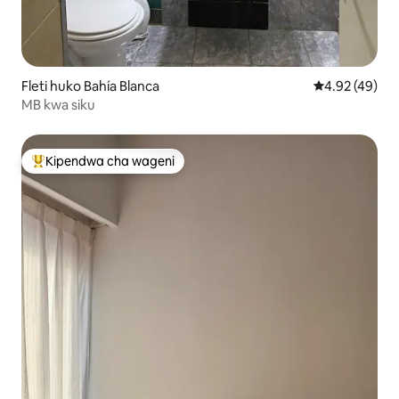
Fleti huko Bahía Blanca
Ukadiriaji wa 
4.92 (49)
MB kwa siku
Kipendwa cha wageni
Kipendwa maarufu cha wageni