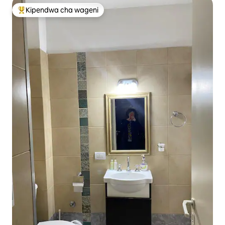
Kipendwa cha wageni
Kipendwa maarufu cha wageni