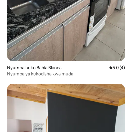
Nyumba huko Bahía Blanca
Ukadiriaji w
5.0 (4)
Nyumba ya kukodisha kwa muda