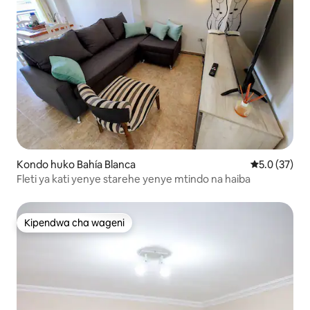
Kondo huko Bahía Blanca
Ukadiriaji wa
5.0 (37)
Fleti ya kati yenye starehe yenye mtindo na haiba
Kipendwa cha wageni
Kipendwa cha wageni