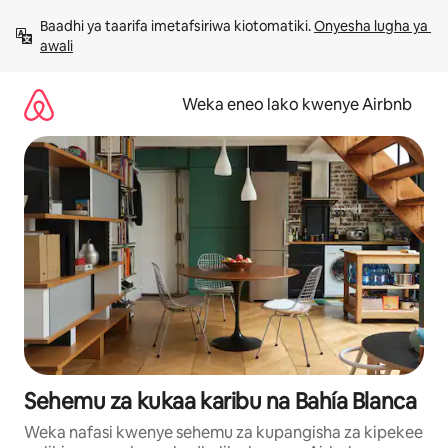
Ruka
Baadhi ya taarifa imetafsiriwa kiotomatiki. 
Onyesha lugha ya 
kwenda
awali
kwenye
maudhui
Weka eneo lako kwenye Airbnb
Sehemu za kukaa karibu na Bahía Blanca
Weka nafasi kwenye sehemu za kupangisha za kipekee