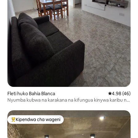
Fleti huko Bahía Blanca
Ukadiriaji wa 
4.98 (46)
Nyumba kubwa na karakana na kifungua kinywa karibu na
katikati ya jiji
Kipendwa cha wageni
Kipendwa maarufu cha wageni