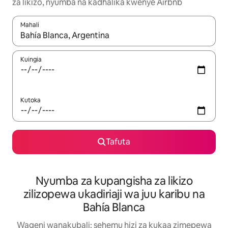
za likizo, nyumba na kadhalika kwenye Airbnb
Mahali
Wakati matokeo yanapatikana, vinjari kwa kutumia vitufe vya v
Kuingia
Kutoka
Tafuta
Nyumba za kupangisha za likizo
zilizopewa ukadiriaji wa juu karibu na
Bahía Blanca
Wageni wanakubali: sehemu hizi za kukaa zimepewa