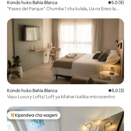
Kondo huko Bahía Blanca
Ukadiriaji w
5.0 (9)
"Paseo del Parque" Chumba 1 cha kulala, Ua na Eneo la
kuegemea
Kondo huko Bahía Blanca
Ukadiriaji w
5.0 (3)
Vayu Luxury Lofts/ Loft ya kifahari katika microcentro
Kipendwa cha wageni
Kipendwa maarufu cha wageni