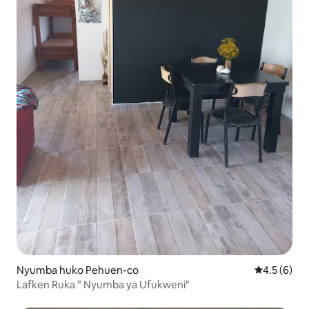
Nyumba huko Pehuen-co
Ukadiriaji w
4.5 (6)
Lafken Ruka " Nyumba ya Ufukweni"