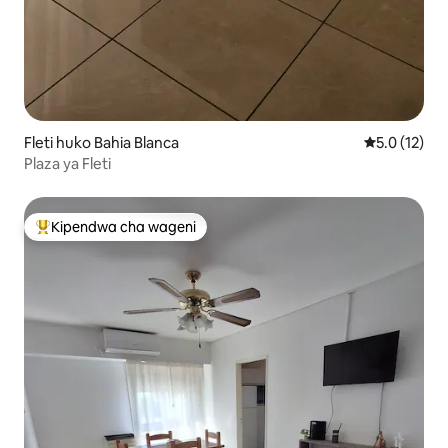
Fleti huko Bahia Blanca
Ukadiriaji wa
5.0 (12)
Plaza ya Fleti
Kipendwa cha wageni
Kipendwa maarufu cha wageni