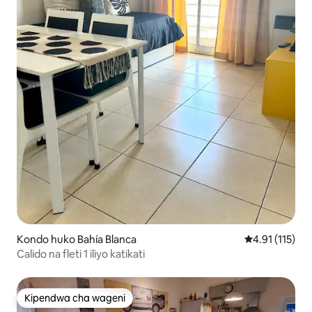
Kondo huko Bahía Blanca
Ukadiriaji wa w
4.91 (115)
Calido na fleti 1 iliyo katikati
Kipendwa cha wageni
Kipendwa cha wageni