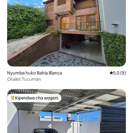
Nyumba huko Bahía Blanca
Ukadiriaji w
5.0 (9)
Chalet Tucumán
Kipendwa cha wageni
Kipendwa maarufu cha wageni