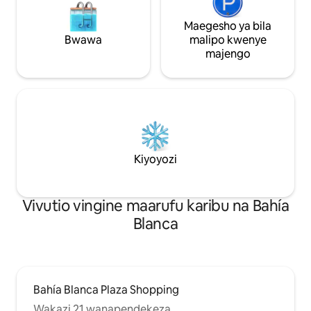
Maegesho ya bila
Bwawa
malipo kwenye
majengo
Kiyoyozi
Vivutio vingine maarufu karibu na Bahía
Blanca
Bahía Blanca Plaza Shopping
Wakazi 21 wanapendekeza