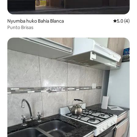
Nyumba huko Bahía Blanca
Ukadiriaji w
5.0 (4)
Punto Brisas