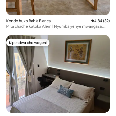
Kondo huko Bahía Blanca
Ukadiriaji wa 
4.84 (32)
Mita chache kutoka Alem | Nyumba yenye mwangaza,
starehe na vifaa.
Kipendwa cha wageni
Kipendwa cha wageni