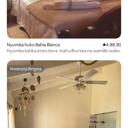
Nyumba huko Bahía Blanca
Ukadiriaji wa
4.88 (8)
Nyumba katika eneo bora. inahudhuriwa na wamiliki wake.
Mwenyeji Bingwa
Mwenyeji Bingwa