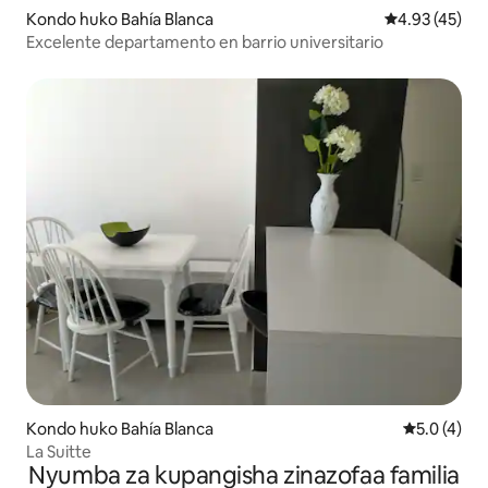
Kondo huko Bahía Blanca
Ukadiriaji wa 
4.93 (45)
Excelente departamento en barrio universitario
Kondo huko Bahía Blanca
Ukadiriaji w
5.0 (4)
La Suitte
Nyumba za kupangisha zinazofaa familia