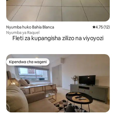
Nyumba huko Bahía Blanca
Ukadiriaji wa 
4.75 (12)
Nyumba ya Raquel
Fleti za kupangisha zilizo na viyoyozi
Kipendwa cha wageni
Kipendwa cha wageni