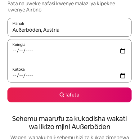
Pata na uweke nafasi kwenye malazi ya kipekee
kwenye Airbnb
Mahali
Wakati matokeo yanapatikana, vinjari kwa kutumia vitufe vya v
Kuingia
Kutoka
Tafuta
Sehemu maarufu za kukodisha wakati
wa likizo mjini Außerböden
Wageni wanakubali: sehemu hizi za kukaa zimepewa