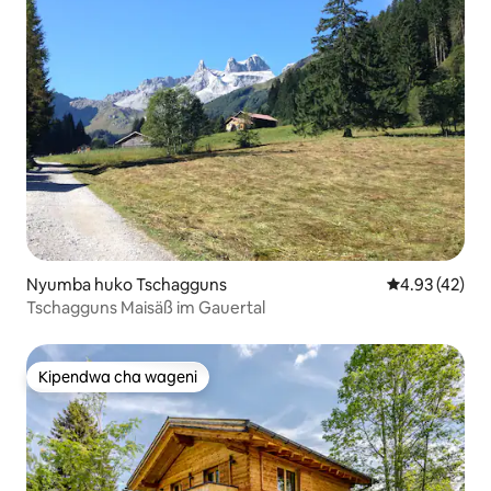
Nyumba huko Tschagguns
Ukadiriaji wa 
4.93 (42)
Tschagguns Maisäß im Gauertal
Kipendwa cha wageni
Kipendwa cha wageni