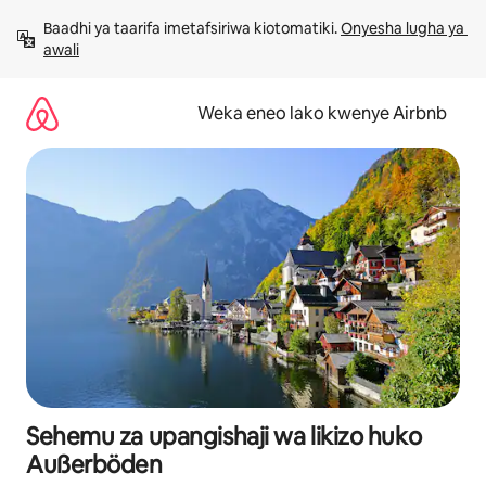
Ruka
Baadhi ya taarifa imetafsiriwa kiotomatiki. 
Onyesha lugha ya 
kwenda
awali
kwenye
maudhui
Weka eneo lako kwenye Airbnb
Sehemu za upangishaji wa likizo huko
Außerböden