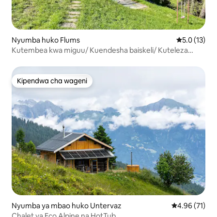
Nyumba huko Flums
Ukadiriaji wa
5.0 (13)
Kutembea kwa miguu/ Kuendesha baiskeli/ Kuteleza
thelujini/ Familia/ Flumserberg/Walensee
Kipendwa cha wageni
Kipendwa cha wageni
Nyumba ya mbao huko Untervaz
Ukadiriaji wa 
4.96 (71)
Chalet ya Eco Alpine na HotTub