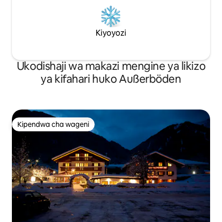
Kiyoyozi
Ukodishaji wa makazi mengine ya likizo
ya kifahari huko Außerböden
Kipendwa cha wageni
Kipendwa cha wageni