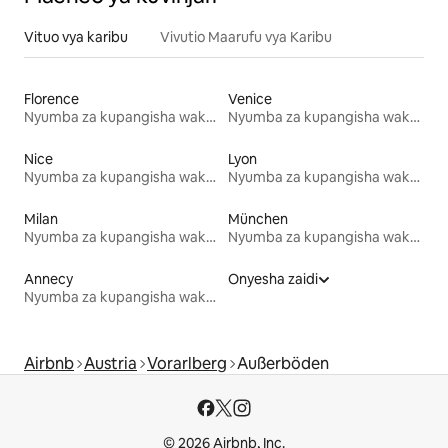
Vituo vya karibu
Vivutio Maarufu vya Karibu
Florence
Venice
Nyumba za kupangisha wakati wa likizo
Nyumba za kupangisha wakati wa likizo
Nice
Lyon
Nyumba za kupangisha wakati wa likizo
Nyumba za kupangisha wakati wa likizo
Milan
München
Nyumba za kupangisha wakati wa likizo
Nyumba za kupangisha wakati wa likizo
Annecy
Onyesha zaidi
Nyumba za kupangisha wakati wa likizo
Airbnb
Austria
Vorarlberg
Außerböden
© 2026 Airbnb, Inc.