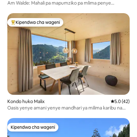
Am Walde: Mahali pa mapumziko pa mlima penye
mandhari ya kuvutia
Kipendwa cha wageni
Kipendwa maarufu cha wageni
Kondo huko Malix
Ukadiriaji wa
5.0 (42)
Oasis yenye amani yenye mandhari ya milima karibu na
Chur, Lenzerheide | 6P
Kipendwa cha wageni
Kipendwa cha wageni