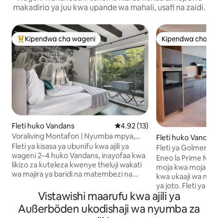
makadirio ya juu kwa upande wa mahali, usafi na zaidi.
Kipendwa cha wageni
Kipendwa cha wa
Kipendwa maarufu cha wageni
Kipendwa cha wa
Fleti huko Vandans
Ukadiriaji wa wastani wa 4.92 ka
4.92 (13)
Voraliving Montafon | Nyumba mpya,
Fleti huko Vandan
Gereji, Ski na Mazingira ya Asili
Fleti ya kisasa ya ubunifu kwa ajili ya
Fleti ya Golmerba
wageni 2–4 huko Vandans, inayofaa kwa
Eneo la Prime Mont
likizo za kuteleza kwenye theluji wakati
moja kwa moja wa s
wa majira ya baridi na matembezi na
kwa ukaaji wa majir
kuendesha baiskeli wakati wa majira ya
ya joto. Fleti ya kis
joto katika bonde la Montafon. → Roshani
Vistawishi maarufu kwa ajili ya
vifaa kamili, rosha
yenye mandhari ya msitu na mlima →
malipo na maegesh
Außerböden ukodishaji wa nyumba za
Jengo jipya lenye ubunifu maridadi wa
lenye sauna, kiti 