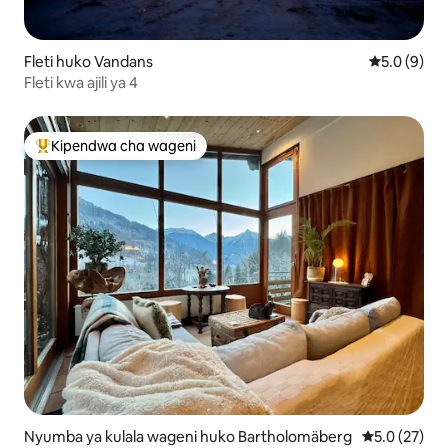
Fleti huko Vandans
Ukadiriaji w
5.0 (9)
Fleti kwa ajili ya 4
Kipendwa cha wageni
Kipendwa maarufu cha wageni
Nyumba ya kulala wageni huko Bartholomäberg
Ukadiriaji wa
5.0 (27)