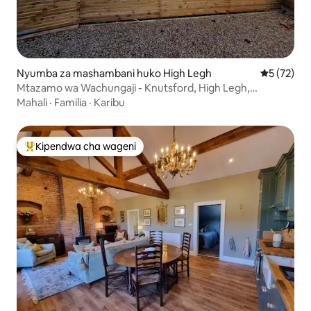
Nyumba za mashambani huko High Legh
Ukadiriaji 
5 (72)
Mtazamo wa Wachungaji - Knutsford, High Legh,
Cheshire
Mahali
·
Familia
·
Karibu
Kipendwa cha wageni
Kipendwa maarufu cha wageni