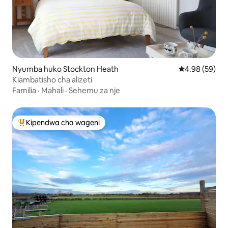
Nyumba huko Stockton Heath
Ukadiriaji wa 
4.98 (59)
Kiambatisho cha alizeti
Familia
·
Mahali
·
Sehemu za nje
Kipendwa cha wageni
Kipendwa maarufu cha wageni