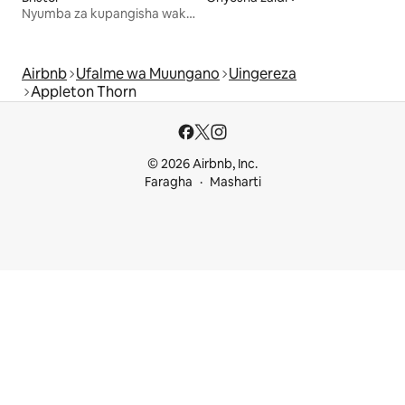
Nyumba za kupangisha wakati wa likizo
Airbnb
Ufalme wa Muungano
Uingereza
Appleton Thorn
© 2026 Airbnb, Inc.
Faragha
Masharti