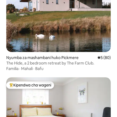
Nyumba za mashambani huko Pickmere
Ukadiriaji 
5 (80)
The Hide, a 2 bedroom retreat by The Farm Club.
Familia
·
Mahali
·
Bafu
Kipendwa cha wageni
Kipendwa maarufu cha wageni