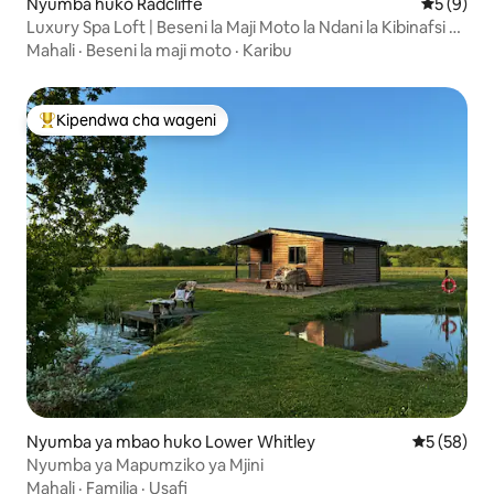
Nyumba huko Radcliffe
Ukadiriaji
5 (9)
Luxury Spa Loft | Beseni la Maji Moto la Ndani la Kibinafsi na
Sauna
Mahali
·
Beseni la maji moto
·
Karibu
Kipendwa cha wageni
Kipendwa maarufu cha wageni
Nyumba ya mbao huko Lower Whitley
Ukadiriaji 
5 (58)
Nyumba ya Mapumziko ya Mjini
Mahali
·
Familia
·
Usafi