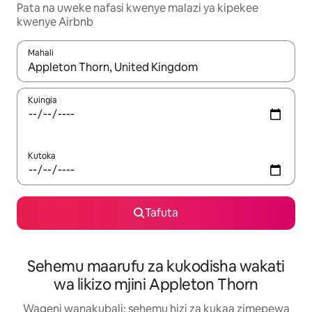
Pata na uweke nafasi kwenye malazi ya kipekee
kwenye Airbnb
Mahali
Wakati matokeo yanapatikana, vinjari kwa kutumia vitufe vya v
Kuingia
Kutoka
Tafuta
Sehemu maarufu za kukodisha wakati
wa likizo mjini Appleton Thorn
Wageni wanakubali: sehemu hizi za kukaa zimepewa