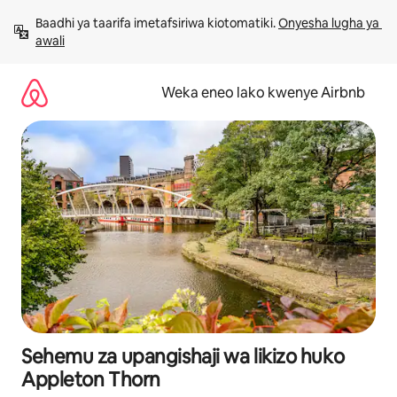
Ruka
Baadhi ya taarifa imetafsiriwa kiotomatiki. 
Onyesha lugha ya 
kwenda
awali
kwenye
maudhui
Weka eneo lako kwenye Airbnb
Sehemu za upangishaji wa likizo huko
Appleton Thorn