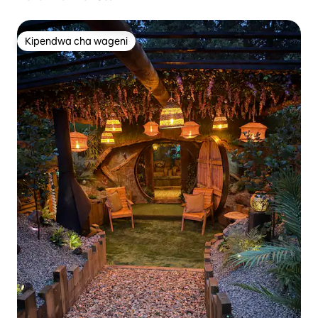
Kipendwa cha wageni
Kipendwa cha wageni