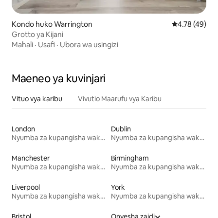
Kondo huko Warrington
Ukadiriaji wa 
4.78 (49)
Grotto ya Kijani
Mahali
·
Usafi
·
Ubora wa usingizi
Maeneo ya kuvinjari
Vituo vya karibu
Vivutio Maarufu vya Karibu
London
Dublin
Nyumba za kupangisha wakati wa likizo
Nyumba za kupangisha wakati wa likizo
Manchester
Birmingham
Nyumba za kupangisha wakati wa likizo
Nyumba za kupangisha wakati wa likizo
Liverpool
York
Nyumba za kupangisha wakati wa likizo
Nyumba za kupangisha wakati wa likizo
Bristol
Onyesha zaidi