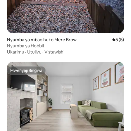
Nyumba ya mbao huko Mere Brow
Ukadiriaji
5 (5)
Nyumba ya Hobbit
Ukarimu
·
Utulivu
·
Vistawishi
Mwenyeji Bingwa
Mwenyeji Bingwa