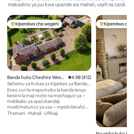
makadirio ya juu kwa upande wa mahali, usafi na zaidi.
Kipendwa cha wageni
Kipendwa cha 
Kipendwa maarufu cha wageni
Kipendwa maaruf
Banda huko Cheshire West
Ukadiriaji wa wastani wa 4.98 kat
4.98 (412)
and Chester
Sehemu ya Kukaa ya Kipekee ya Banda
Huduma za spa na mpishi katika eneo
Eneo zuri la mapumziko la banda lenye
hilo
beseni la maji moto na machaguo ya ~
matibabu ya spa/ukandaji
mwili/matunzo ya uso ~ mpishi binafsi ~
pilates, yoga, zumba Inafaa kwa
Thamani
·
Mahali
·
Ufikiaji
wanandoa, familia/vikundi katika eneo la
kihistoria la Oulton Smithy. Karibu na
mzunguko wa mbio wa Oulton Park
Nyumba huko Ra