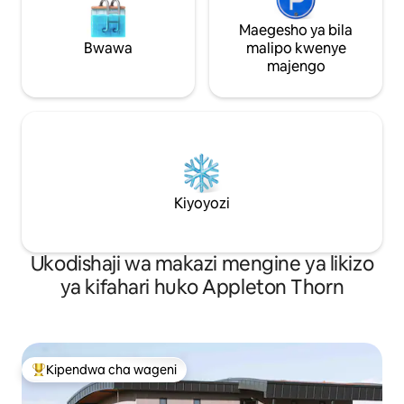
Maegesho ya bila
Bwawa
malipo kwenye
majengo
Kiyoyozi
Ukodishaji wa makazi mengine ya likizo
ya kifahari huko Appleton Thorn
Kipendwa cha wageni
Kipendwa maarufu cha wageni