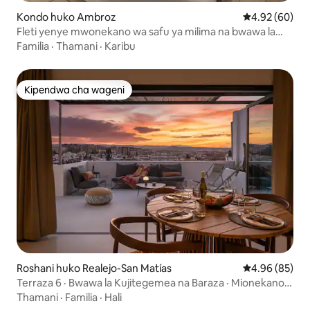
Kondo huko Ambroz
Ukadiriaji wa 
4.92 (60)
Fleti yenye mwonekano wa safu ya milima na bwawa la
pamoja.
Familia
·
Thamani
·
Karibu
Kipendwa cha wageni
Kipendwa cha wageni
Roshani huko Realejo-San Matías
Ukadiriaji wa 
4.96 (85)
Terraza 6 · Bwawa la Kujitegemea na Baraza · Mionekano
ya Upeo wa Mbali
Thamani
·
Familia
·
Hali