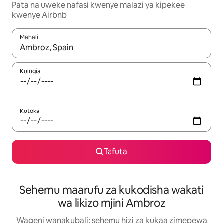
Pata na uweke nafasi kwenye malazi ya kipekee
kwenye Airbnb
Mahali
Wakati matokeo yanapatikana, vinjari kwa kutumia vitufe vya v
Kuingia
Kutoka
Tafuta
Sehemu maarufu za kukodisha wakati
wa likizo mjini Ambroz
Wageni wanakubali: sehemu hizi za kukaa zimepewa