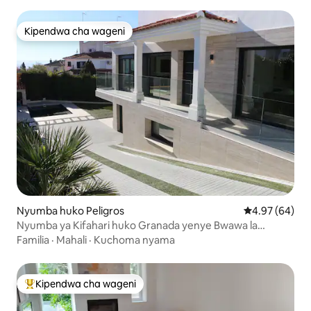
Kipendwa cha wageni
Kipendwa cha wageni
Nyumba huko Peligros
Ukadiriaji wa 
4.97 (64)
Nyumba ya Kifahari huko Granada yenye Bwawa la
Kuogelea lenye Joto
Familia
·
Mahali
·
Kuchoma nyama
Kipendwa cha wageni
Kipendwa maarufu cha wageni