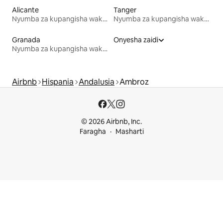
Alicante
Tanger
Nyumba za kupangisha wakati wa likizo
Nyumba za kupangisha wakati wa likizo
Granada
Onyesha zaidi
Nyumba za kupangisha wakati wa likizo
Airbnb
Hispania
Andalusia
Ambroz
© 2026 Airbnb, Inc.
Faragha
Masharti