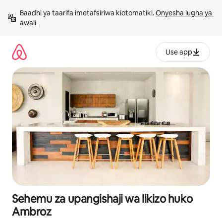
Ruka
Baadhi ya taarifa imetafsiriwa kiotomatiki. 
Onyesha lugha ya 
kwenda
awali
kwenye
maudhui
Use app
Sehemu za upangishaji wa likizo huko
Ambroz