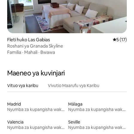
Fleti huko Las Gabias
Ukadiriaji 
5 (17)
Roshani ya Granada Skyline
Familia
·
Mahali
·
Bwawa
Maeneo ya kuvinjari
Vituo vya karibu
Vivutio Maarufu vya Karibu
Madrid
Málaga
Nyumba za kupangisha wakati wa likizo
Nyumba za kupangisha wakati wa likizo
Valencia
Seville
Nyumba za kupangisha wakati wa likizo
Nyumba za kupangisha wakati wa likizo