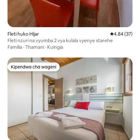
Fleti huko Híjar
Ukadiriaji wa 
4.84 (37)
Fleti nzuri na vyumba 2 vya kulala vyenye starehe
Familia
·
Thamani
·
Kuingia
Kipendwa cha wageni
Kipendwa cha wageni