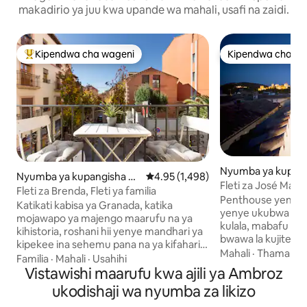
makadirio ya juu kwa upande wa mahali, usafi na zaidi.
Kipendwa cha wageni
Kipendwa cha wa
Kipendwa maarufu cha wageni
Kipendwa cha wa
Nyumba ya kupang
Nyumba ya kupangisha hu
Ukadiriaji wa wastani wa 4.95 kati 
4.95 (1,498)
ko Albaicín
Fleti za José Mar
ko Realejo-San Matías
Fleti za Brenda, Fleti ya familia
vyumba 3 vya kulal
Penthouse yenye 
Katikati kabisa ya Granada, katika
yenye ukubwa wa 
mojawapo ya majengo maarufu na ya
kulala, mabafu 3, 
kihistoria, roshani hii yenye mandhari ya
bwawa la kujitegem
kipekee ina sehemu pana na ya kifahari
ya Alhambra, Kanis
Mahali
·
Thamani
·
ambapo unaweza kupumzika baada ya
Familia
·
Mahali
·
Usahihi
Jiko lililo kamili k
siku yenye shughuli nyingi. Kwa sababu
Vistawishi maarufu kwa ajili ya Ambroz
cha watu 10. Sehemu za ndani
ya eneo la kati la nyumba hii, wewe na
ukodishaji wa nyumba za likizo
zimepambwa kwa m
wako mtakuwa na kila kitu karibu nanyi.
ambapo rangi zisi