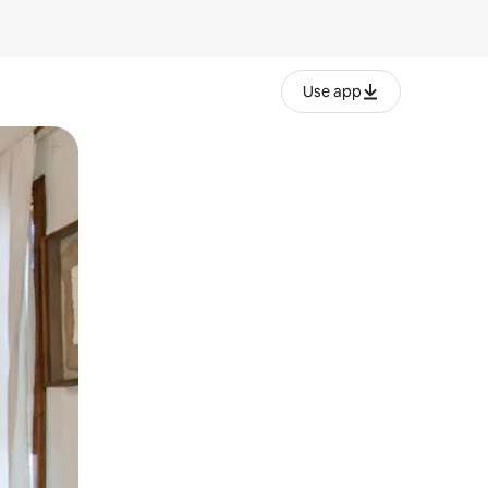
Use app
lezesha kidole kwenye ishara.