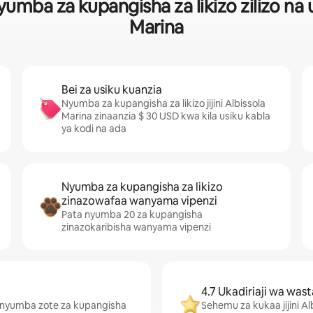
mba za kupangisha za likizo zilizo na uf
Marina
Bei za usiku kuanzia
Nyumba za kupangisha za likizo jijini Albissola
Marina zinaanzia $ 30 USD kwa kila usiku kabla
ya kodi na ada
Nyumba za kupangisha za likizo
zinazowafaa wanyama vipenzi
Pata nyumba 20 za kupangisha
zinazokaribisha wanyama vipenzi
4.7 Ukadiriaji wa wast
 nyumba zote za kupangisha
Sehemu za kukaa jijini A