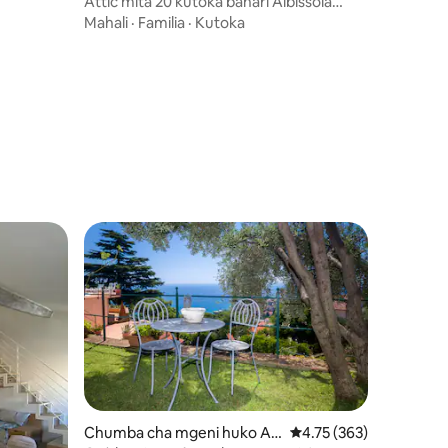
Attic mita 20 kutoka bahari Albissola
Marina
Mahali
·
Familia
·
Kutoka
ini 22
Chumba cha mgeni huko Al
Ukadiriaji wa wastani wa
4.75 (363)