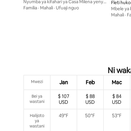
Nyumba ya kifahari ya Casa Milena yenye
Fleti huko
bwawa la kujitegemea
Familia
·
Mahali
·
Ufuaji nguo
Mbele ya b
Mahali
·
Fa
Ni wak
Mwezi
Jan
Feb
Mac
$ 107
$ 88
$ 84
Bei ya
wastani
USD
USD
USD
49°F
50°F
53°F
Halijoto
ya
wastani