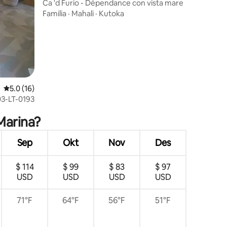
bissola Marina
Ca 'd Furio - Dépendance con vista mare
mini 3
Familia
·
Mahali
·
Kutoka
Ukadiriaji wa wastani wa 5.0 kati ya 5, tathmini 16
5.0 (16)
03-LT-0193
Marina?
Sep
Okt
Nov
Des
$ 114
$ 99
$ 83
$ 97
USD
USD
USD
USD
71°F
64°F
56°F
51°F