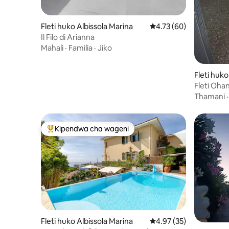
Fleti huko Albissola Marina
Ukadiriaji wa wastani w
4.73 (60)
Il Filo di Arianna
Mahali
·
Familia
·
Jiko
Fleti huko
Fleti Oha
Thamani
Kipendwa cha wageni
Kipendwa maarufu cha wageni
Fleti huko Albissola Marina
Ukadiriaji wa wastani w
4.97 (35)