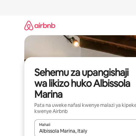
Ruka
kwenda
kwenye
maudhui
Sehemu za upangishaji
wa likizo huko Albissola
Marina
Pata na uweke nafasi kwenye malazi ya kipek
kwenye Airbnb
Mahali
Wakati matokeo yanapatikana, vinjari kwa kutumia