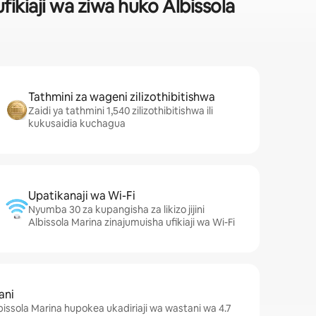
ikiaji wa ziwa huko Albissola
Tathmini za wageni zilizothibitishwa
Zaidi ya tathmini 1,540 zilizothibitishwa ili
kukusaidia kuchagua
Upatikanaji wa Wi-Fi
Nyumba 30 za kupangisha za likizo jijini
Albissola Marina zinajumuisha ufikiaji wa Wi-Fi
ani
lbissola Marina hupokea ukadiriaji wa wastani wa 4.7