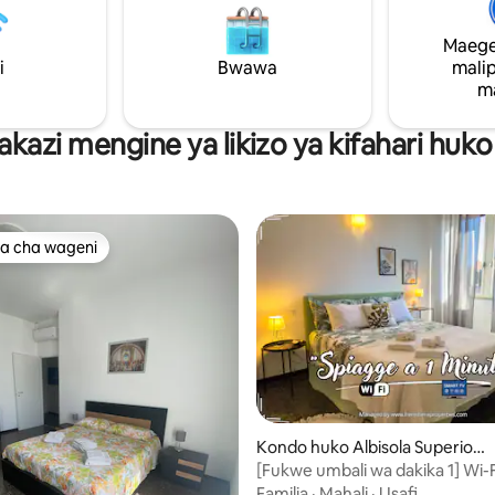
kujitegemea. Mapumziko ya k
ambapo unaweza kupumua har
Maege
bahari. Tunazungumza Kiingereza na
i
Bwawa
Kifaransa
mali
m
kazi mengine ya likizo ya kifahari huko
a cha wageni
a cha wageni
Kondo huko Albisola Superior
e
[Fukwe umbali wa dakika 1] Wi-Fi
malipo • Televisheni mahiri • A/
Familia
·
Mahali
·
Usafi