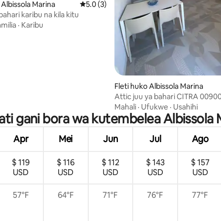
 Albissola Marina
Ukadiriaji wa wastani wa 5.0 kati ya 5, tath
5.0 (3)
ahari karibu na kila kitu
milia
·
Karibu
Fleti huko Albissola Marina
Attic juu ya bahari CITRA 0090
Mahali
·
Ufukwe
·
Usahihi
ati gani bora wa kutembelea Albissola 
Apr
Mei
Jun
Jul
Ago
$ 119
$ 116
$ 112
$ 143
$ 157
USD
USD
USD
USD
USD
57°F
64°F
71°F
76°F
77°F