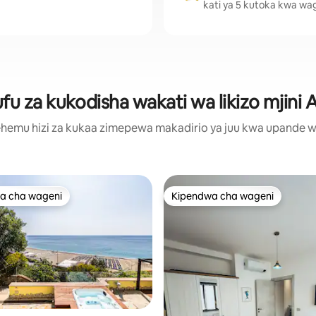
kati ya 5 kutoka kwa wa
 za kukodisha wakati wa likizo mjini A
hemu hizi za kukaa zimepewa makadirio ya juu kwa upande wa m
a cha wageni
Kipendwa cha wageni
a cha wageni
Kipendwa cha wageni