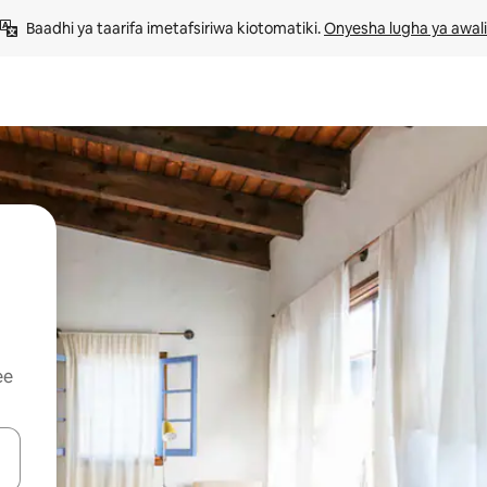
Baadhi ya taarifa imetafsiriwa kiotomatiki. 
Onyesha lugha ya awali
ee
 vitufe vya vishale vya juu na chini au uchunguze kwa kugusa au kute