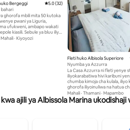
a 4.95 kati ya 5, tathmini 64
uko Bergeggi
Ukadiriaji wa wastani wa 5.0 kati ya 5, tathm
5.0 (32)
 bahari
 ghorofa mbili mita 50 kutoka
kwenye pwani ya Liguria,
ama ufukweni, ambapo wakati
ili. Sebule ya bluu iliyo
 na jiko lenye vifaa, vyumba
·
Mahali
·
Kiyoyozi
u na starehe. Fleti yenye
a Wi-Fi, vyumba 2 vya kulala na
zi,
Fleti huko Albisola Superiore
uchomea nyama na eneo la kulia
Nyumba ya Azzurra
enye mandhari ya bahari na
La Casa Azzurra ni fleti yenye 
iliyokarabatiwa hivi karibuni ye
 ziada: ukandaji wa kitaalamu
chumba kimoja cha kulala, iliy
zisha wakati wa machweo kwa
ghorofa iliyoinuliwa na hatua c
wa ombi, ukishikisha nafasi
halisi kutoka kwenye bahari ya A
 kulingana na upatikanaji.
Mahali
·
Thamani
·
Mapambo
kwa ajili ya Albissola Marina ukodishaji
Superiore. Likiwa na upendo kati
vyeupe na bluu, linakumbuka 
rangi za Riviera. Ina jiko kamili
cha kulala mara mbili, kitanda c
cha starehe chenye mitandio, 
chenye bafu kubwa na mlango