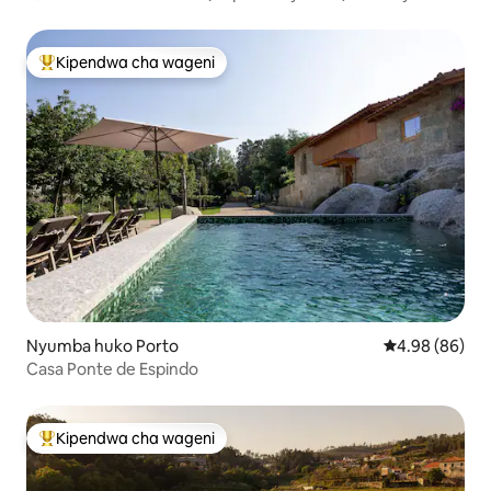
Deluxe
Kipendwa cha wageni
Kipendwa maarufu cha wageni
Nyumba huko Porto
Ukadiriaji wa 
4.98 (86)
Casa Ponte de Espindo
Kipendwa cha wageni
Kipendwa maarufu cha wageni