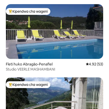
Kipendwa cha wageni
Kipendwa maarufu cha wageni
Fleti huko Abragão-Penafiel
Ukadiriaji wa 
4.92 (53)
Studio VEERLE MASHAMBANI
Kipendwa cha wageni
Kipendwa maarufu cha wageni