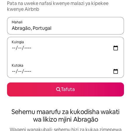
Pata na uweke nafasi kwenye malazi ya kipekee
kwenye Airbnb
Mahali
Wakati matokeo yanapatikana, vinjari kwa kutumia vitufe vya v
Kuingia
Kutoka
Tafuta
Sehemu maarufu za kukodisha wakati
wa likizo mjini Abragão
Wageni wanakubali: sehemu hizi za kukaa zimepewa