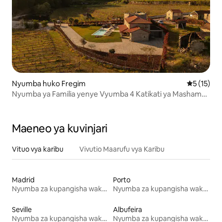
Nyumba huko Fregim
Ukadiriaji 
5 (15)
Nyumba ya Familia yenye Vyumba 4 Katikati ya Mashamba
ya Mizabibu
Maeneo ya kuvinjari
Vituo vya karibu
Vivutio Maarufu vya Karibu
Madrid
Porto
Nyumba za kupangisha wakati wa likizo
Nyumba za kupangisha wakati wa likizo
Seville
Albufeira
Nyumba za kupangisha wakati wa likizo
Nyumba za kupangisha wakati wa likizo