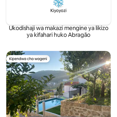
Kiyoyozi
Ukodishaji wa makazi mengine ya likizo
ya kifahari huko Abragão
Kipendwa cha wageni
Kipendwa cha wageni