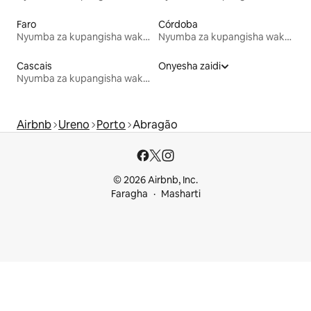
Faro
Córdoba
Nyumba za kupangisha wakati wa likizo
Nyumba za kupangisha wakati wa likizo
Cascais
Onyesha zaidi
Nyumba za kupangisha wakati wa likizo
Airbnb
Ureno
Porto
Abragão
© 2026 Airbnb, Inc.
Faragha
Masharti