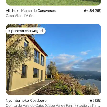
Vila huko Marco de Canaveses
Ukadiriaji wa 
4.84 (95)
Casa Vilar d 'Além
Kipendwa cha wageni
Kipendwa cha wageni
Nyumba huko Ribadouro
Ukadiriaji 
5 (25)
Quinta do Vale do Cabo (Cape Valley Farm) Studio ya King