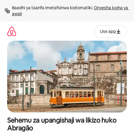
Ruka
Baadhi ya taarifa imetafsiriwa kiotomatiki. 
Onyesha lugha ya 
kwenda
awali
kwenye
maudhui
Use app
Sehemu za upangishaji wa likizo huko
Abragão