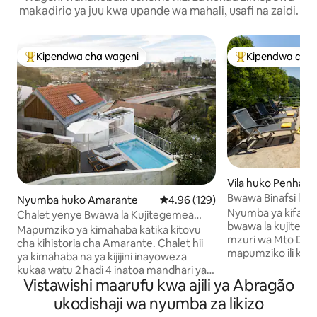
makadirio ya juu kwa upande wa mahali, usafi na zaidi.
Kipendwa cha wageni
Kipendwa cha 
Kipendwa maarufu cha wageni
Kipendwa maaruf
Vila huko Penha L
Bwawa Binafsi len
Nyumba huko Amarante
Ukadiriaji wa wastani wa 4.96 kat
4.96 (129)
Lux & Design
Nyumba ya kifahari
Chalet yenye Bwawa la Kujitegemea
bwawa la kujite
lenye Mfumo wa Kupasha Joto na
Mapumziko ya kimahaba katika kitovu
mzuri wa Mto Douro. Eneo bo
Mwonekano wa Mto
cha kihistoria cha Amarante. Chalet hii
mapumziko ili kup
ya kimahaba na ya kijijini inayoweza
kugundua Ureno Ka
kukaa watu 2 hadi 4 inatoa mandhari ya
familia na makundi
Vistawishi maarufu kwa ajili ya Abragão
kuvutia ya jiji na mto, bwawa la
Douro, uwanja wa nd
kujitegemea linalopashwa joto hadi digrii
ukodishaji wa nyumba za likizo
Bwawa: Mwonekan
30 mwaka mzima, beseni la kuogea na