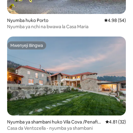
Nyumba huko Porto
Ukadiriaji wa 
4.98 (54)
Nyumba ya nchi na bwawa la Casa Maria
Mwenyeji Bingwa
Mwenyeji Bingwa
Nyumba ya shambani huko Vila Cova /Penafiel
Ukadiriaji wa 
4.81 (32)
/Porto
Casa da Ventozella - nyumba ya shambani