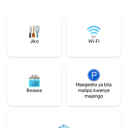
mto ❄️ Starehe Kamil
mazingira ya starehe yaliyo na meko kwa
Sehemu ya Nje: ene
ajili ya siku zenye baridi. Inafaa kabisa
nje 🥾 Jasura: Nji
kwa likizo ya wanandoa, ikiwa na starehe
na kuendesha mtum
ikiwemo kiyoyozi kwenye nyumba nzima
Mashine ya kufulia
na Wi-Fi ya kasi ya juu. Furahia mashairi
Wi-Fi ya kasi na da
ya Amarante ukiwa umbali wa hatua
chache tu kutoka kwenye vivutio vikuu.
Jiko
Wi-Fi
Maegesho ya bila
Bwawa
malipo kwenye
majengo