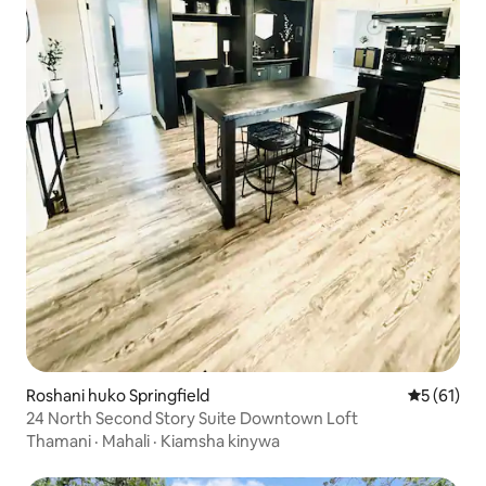
Roshani huko Springfield
Ukadiriaji 
5 (61)
24 North Second Story Suite Downtown Loft
Thamani
·
Mahali
·
Kiamsha kinywa