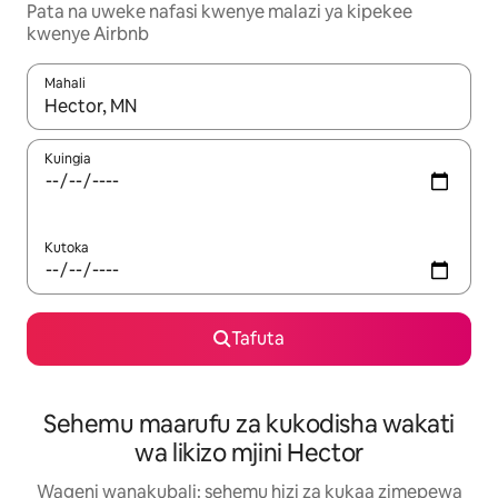
Pata na uweke nafasi kwenye malazi ya kipekee
kwenye Airbnb
Mahali
Wakati matokeo yanapatikana, vinjari kwa kutumia vitufe vya v
Kuingia
Kutoka
Tafuta
Sehemu maarufu za kukodisha wakati
wa likizo mjini Hector
Wageni wanakubali: sehemu hizi za kukaa zimepewa