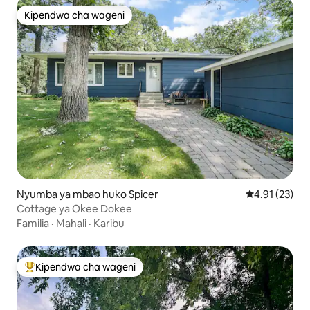
Kipendwa cha wageni
Kipendwa cha wageni
Nyumba ya mbao huko Spicer
Ukadiriaji wa 
4.91 (23)
Cottage ya Okee Dokee
Familia
·
Mahali
·
Karibu
Kipendwa cha wageni
Kipendwa maarufu cha wageni