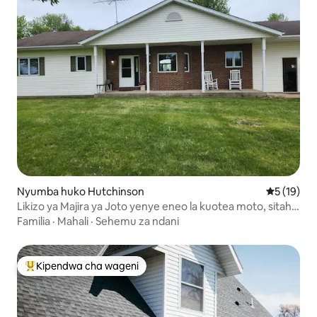
Nyumba huko Hutchinson
Ukadiriaji 
5 (19)
Likizo ya Majira ya Joto yenye eneo la kuotea moto, sitaha
na machweo ya mashambani
Familia
·
Mahali
·
Sehemu za ndani
Kipendwa cha wageni
Kipendwa maarufu cha wageni