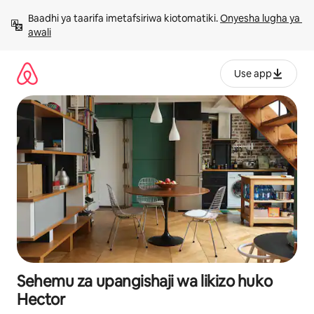
Ruka
Baadhi ya taarifa imetafsiriwa kiotomatiki. 
Onyesha lugha ya 
kwenda
awali
kwenye
maudhui
Use app
Sehemu za upangishaji wa likizo huko
Hector