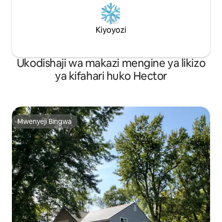
Kiyoyozi
Ukodishaji wa makazi mengine ya likizo
ya kifahari huko Hector
Mwenyeji Bingwa
Mwenyeji Bingwa