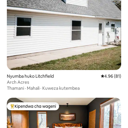
Nyumba huko Litchfield
Ukadiriaji wa 
4.96 (81)
Arch Acres
Thamani
·
Mahali
·
Kuweza kutembea
Kipendwa cha wageni
Kipendwa maarufu cha wageni