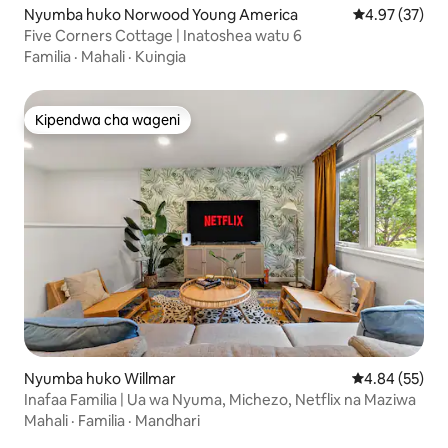
Nyumba huko Norwood Young America
Ukadiriaji wa 
4.97 (37)
Five Corners Cottage | Inatoshea watu 6
Familia
·
Mahali
·
Kuingia
Kipendwa cha wageni
Kipendwa cha wageni
Nyumba huko Willmar
Ukadiriaji wa 
4.84 (55)
Inafaa Familia | Ua wa Nyuma, Michezo, Netflix na Maziwa
Mahali
·
Familia
·
Mandhari