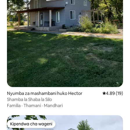
Nyumba za mashambani huko Hector
Ukadiriaji wa 
4.89 (19)
Shamba la Shaba la Silo
Familia
·
Thamani
·
Mandhari
Kipendwa cha wageni
Kipendwa cha wageni