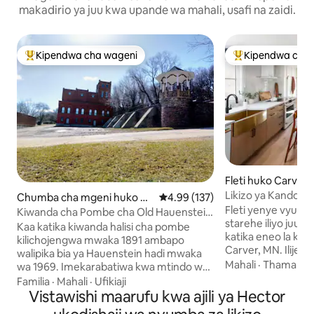
makadirio ya juu kwa upande wa mahali, usafi na zaidi.
Kipendwa cha wageni
Kipendwa cha 
Kipendwa maarufu cha wageni
Kipendwa maaruf
Fleti huko Carver
Likizo ya Kando ya M
Chumba cha mgeni huko N
Ukadiriaji wa wastani wa 4.99 kat
4.99 (137)
Getaway Motor C
Fleti yenye vyumba
ew Ulm
Kiwanda cha Pombe cha Old Hauenstein
starehe iliyo juu
- Ground Level 1
Kaa katika kiwanda halisi cha pombe
katika eneo la kihisto
kilichojengwa mwaka 1891 ambapo
Carver, MN. Ilije
walipika bia ya Hauenstein hadi mwaka
imerekebishwa viz
Mahali
·
Thamani
·
wa 1969. Imekarabatiwa kwa mtindo wa
Kisasa wa Kinordi
kijijini wa viwandani wa enzi hiyo, kodi
Familia
·
Mahali
·
Ufikiaji
utake kukaa muda
ghorofa ya chini yenye vyumba viwili vya
Vistawishi maarufu kwa ajili ya Hector
Inatunzwa na Luke na B
kimahaba, sebule, baa ya kahawa na