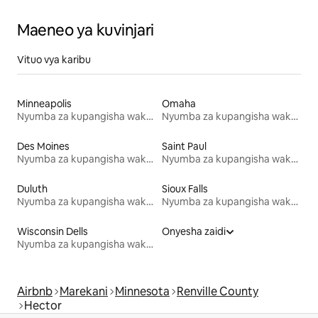
Maeneo ya kuvinjari
Vituo vya karibu
Minneapolis
Omaha
Nyumba za kupangisha wakati wa likizo
Nyumba za kupangisha wakati wa likizo
Des Moines
Saint Paul
Nyumba za kupangisha wakati wa likizo
Nyumba za kupangisha wakati wa likizo
Duluth
Sioux Falls
Nyumba za kupangisha wakati wa likizo
Nyumba za kupangisha wakati wa likizo
Wisconsin Dells
Onyesha zaidi
Nyumba za kupangisha wakati wa likizo
Airbnb
Marekani
Minnesota
Renville County
Hector