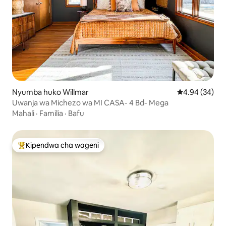
Nyumba huko Willmar
Ukadiriaji wa 
4.94 (34)
Uwanja wa Michezo wa MI CASA- 4 Bd- Mega
Mahali
·
Familia
·
Bafu
Kipendwa cha wageni
Kipendwa maarufu cha wageni