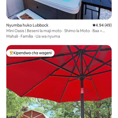
Nyumba huko Lubbock
Ukadiriaji wa 
4.94 (49)
Mini Oasis | Beseni la maji moto · Shimo la Moto · Baa +
ukumbi
Mahali
·
Familia
·
Ua wa nyuma
Kipendwa cha wageni
Kipendwa maarufu cha wageni