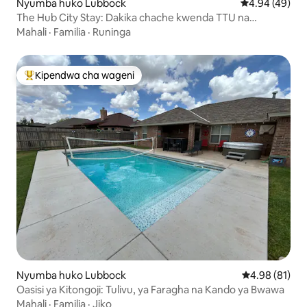
Nyumba huko Lubbock
Ukadiriaji wa 
4.94 (49)
The Hub City Stay: Dakika chache kwenda TTU na
Hospitali
Mahali
·
Familia
·
Runinga
Kipendwa cha wageni
Kipendwa maarufu cha wageni
Nyumba huko Lubbock
Ukadiriaji wa 
4.98 (81)
Oasisi ya Kitongoji: Tulivu, ya Faragha na Kando ya Bwawa
Mahali
·
Familia
·
Jiko