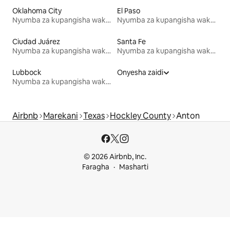
Oklahoma City
El Paso
Nyumba za kupangisha wakati wa likizo
Nyumba za kupangisha wakati wa likizo
Ciudad Juárez
Santa Fe
Nyumba za kupangisha wakati wa likizo
Nyumba za kupangisha wakati wa likizo
Lubbock
Onyesha zaidi
Nyumba za kupangisha wakati wa likizo
Airbnb
Marekani
Texas
Hockley County
Anton
© 2026 Airbnb, Inc.
Faragha
Masharti