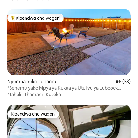
Kipendwa cha wageni
Kipendwa maarufu cha wageni
Nyumba huko Lubbock
Ukadiriaji 
5 (38)
*Sehemu yako Mpya ya Kukaa ya Utulivu ya Lubbock
Magharibi #2*
Mahali
·
Thamani
·
Kutoka
Kipendwa cha wageni
Kipendwa cha wageni