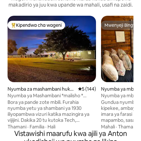
makadirio ya juu kwa upande wa mahali, usafi na zaidi.
Kipendwa cha wageni
Mwenyeji Bingwa
Kipendwa maarufu cha wageni
Mwenyeji Bingwa
Nyumba za mashambani huko
Ukadiriaji wa wastani wa 5 kat
5 (144)
Nyumba ya mbao 
Anton
ock
Nyumba ya Mashambani *malisho *
Nyumba ya mbao y
baraza * dak 20 kutoka TTU
na Uwanja wa Nd
Bora ya pande zote mbili. Furahia
Gundua nyumba y
nyumba yetu ya shambani ya 1930
kipekee, ambayo h
iliyopambwa vizuri katika mazingira ya
imara ya farasi ki
vijijini. Dakika 20 tu kutoka Tech,
mapambo, sasa ni b
unaweza mzizi kwenye Red Raiders, na
Airbnb. Inafaa kwa
Thamani
·
Familia
·
Hali
Mahali
·
Thamani
·
kisha kupumzika kwenye mojawapo ya
Vistawishi maarufu kwa ajili ya Anton
ni eneo lako la st
baraza kubwa na kutazama kutua kwa
mambo ya kila siku