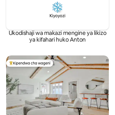
Kiyoyozi
Ukodishaji wa makazi mengine ya likizo
ya kifahari huko Anton
Kipendwa cha wageni
Kipendwa maarufu cha wageni