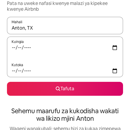
Pata na uweke nafasi kwenye malazi ya kipekee
kwenye Airbnb
Mahali
Wakati matokeo yanapatikana, vinjari kwa kutumia vitufe vya v
Kuingia
Kutoka
Tafuta
Sehemu maarufu za kukodisha wakati
wa likizo mjini Anton
Wageni wanakubali: sehemu hizi za kukaa zimepewa