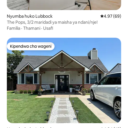
Nyumba huko Lubbock
Ukadiriaji wa 
4.97 (69)
The Pops, 3/2 maridadi ya maisha ya ndani/nje!
Familia
·
Thamani
·
Usafi
Kipendwa cha wageni
Kipendwa cha wageni