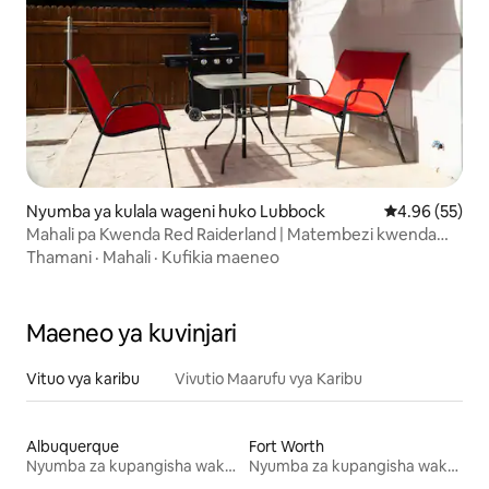
Nyumba ya kulala wageni huko Lubbock
Ukadiriaji wa 
4.96 (55)
Mahali pa Kwenda Red Raiderland | Matembezi kwenda
TTU | Vyumba 2 vya kulala/Mabafu 2
Thamani
·
Mahali
·
Kufikia maeneo
Maeneo ya kuvinjari
Vituo vya karibu
Vivutio Maarufu vya Karibu
Albuquerque
Fort Worth
Nyumba za kupangisha wakati wa likizo
Nyumba za kupangisha wakati wa likizo