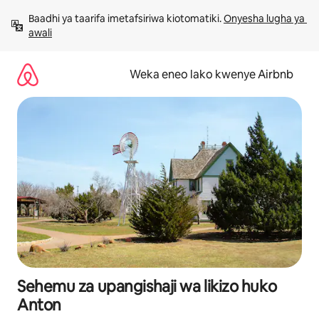
Ruka
Baadhi ya taarifa imetafsiriwa kiotomatiki. 
Onyesha lugha ya 
kwenda
awali
kwenye
maudhui
Weka eneo lako kwenye Airbnb
Sehemu za upangishaji wa likizo huko
Anton