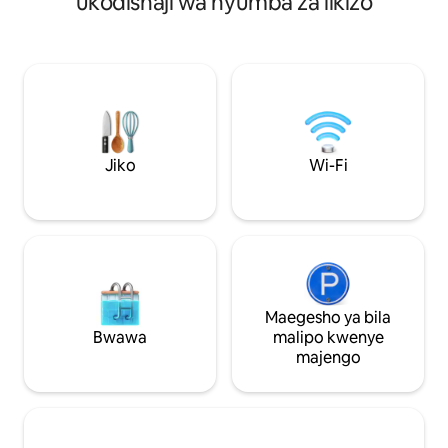
ukodishaji wa nyumba za likizo
jua! Kutakuwa na mayai mabichi ya
uliozungukwa na ma
shambani kwenye friji yanayokusubiri
Inafaa kwa wanan
kwa ajili ya kiamsha kinywa au jisikie huru
wanaotafuta mapu
kutembea hadi kwenye banda na
utaweza kufikia L
kukusanya yako mwenyewe! Shamba
kama vile duka la u
letu pia lina Longhorn, ng 'ombe, punda,
kuogelea (katika ma
na mbuzi. Watoto wetu walioharibiwa
nyumba ya kilabu. Chini ya maili 1 kwenda
wote wanapenda wageni! Tunatarajia
uwanja wa ndege 
kukukaribisha nyumbani kwetu!
Lubbock (LBB).
Jiko
Wi-Fi
Maegesho ya bila
Bwawa
malipo kwenye
majengo