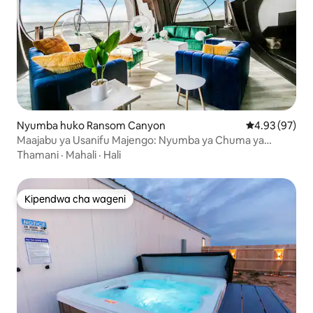
Nyumba huko Ransom Canyon
Ukadiriaji wa 
4.93 (97)
Maajabu ya Usanifu Majengo: Nyumba ya Chuma ya
Robert Bruno
Thamani
·
Mahali
·
Hali
Kipendwa cha wageni
Kipendwa cha wageni