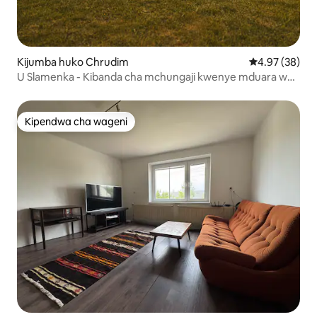
Kijumba huko Chrudim
Ukadiriaji wa 
4.97 (38)
U Slamenka - Kibanda cha mchungaji kwenye mduara wa
saa
Kipendwa cha wageni
Kipendwa cha wageni