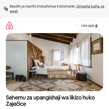
Ruka
Baadhi ya taarifa imetafsiriwa kiotomatiki. 
Onyesha lugha ya 
kwenda
awali
kwenye
maudhui
Use app
Sehemu za upangishaji wa likizo huko
Zaječice