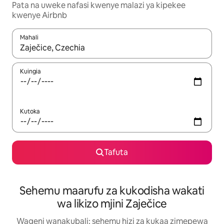
Pata na uweke nafasi kwenye malazi ya kipekee
kwenye Airbnb
Mahali
Wakati matokeo yanapatikana, vinjari kwa kutumia vitufe vya v
Kuingia
Kutoka
Tafuta
Sehemu maarufu za kukodisha wakati
wa likizo mjini Zaječice
Wageni wanakubali: sehemu hizi za kukaa zimepewa