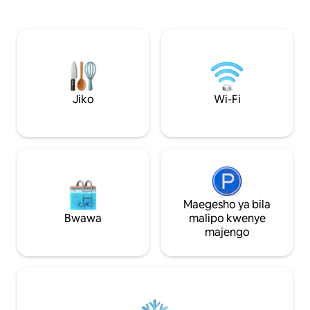
katika mazingira ma
mazingira ya asili. Baada ya giza kuingia,
na utulivu. Nyumb
pumzika kwenye pipa la kuoga chini ya
kupangisha hutoa 
anga lenye nyota ambalo linang 'aa
5 katika vyumba 2 
katika utukufu wake wote. Katika majira
cha mtoto. Kuna jik
ya joto, uwezekano wa kuogelea katika
mashine ya kuosha
bwawa la eneo husika hatua chache tu
kuchomea nyama, 
kutoka kwenye malazi na mwonekano
taulo, kikausha ny
wa kupendeza wa mashambani siku
Jiko
Wi-Fi
za kusafisha.
nzima. Glamping Vijumba na beseni la
maji moto kando ya msitu – Sudějov.
Maegesho ya bila
Bwawa
malipo kwenye
majengo