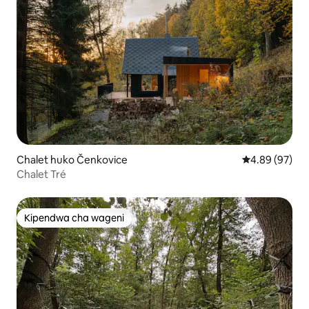
Chalet huko Čenkovice
Ukadiriaji wa 
4.89 (97)
Chalet Tré
Kipendwa cha wageni
Kipendwa cha wageni