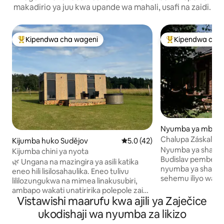
makadirio ya juu kwa upande wa mahali, usafi na zaidi.
Kipendwa cha wageni
Kipendwa cha 
Kipendwa maarufu cha wageni
Kipendwa maaruf
Nyumba ya mbao h
v
Chalupa Záskalí
Kijumba huko Sudějov
Ukadiriaji wa wastani wa 5.0 ka
5.0 (42)
Nyumba ya shambani
Kijumba chini ya nyota
Budislav pembezo
🌿 Ungana na mazingira ya asili katika
nyumba ya shamban
eneo hili lisilosahaulika. Eneo tulivu
sehemu iliyo wazi 
lililozungukwa na mimea linakusubiri,
nyumba ya shamban
ambapo wakati unatiririka polepole zaidi
nayo. Inafaa kwa famili
Vistawishi maarufu kwa ajili ya Zaječice
na kila wakati una mvuto wake. Jioni
watoto wakubwa. Ni msingi bora kwa
utafurahia machweo mazuri kutoka
ukodishaji wa nyumba za likizo
wale ambao wanata
kwenye mtaro, ukimya na kelele za