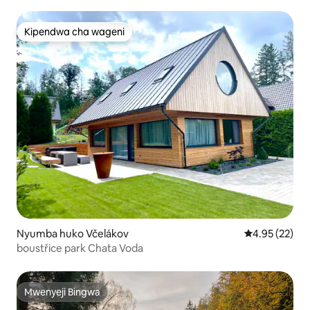
Kipendwa cha wageni
Kipendwa cha wageni
Nyumba huko Včelákov
Ukadiriaji wa 
4.95 (22)
boustřice park Chata Voda
Mwenyeji Bingwa
Mwenyeji Bingwa