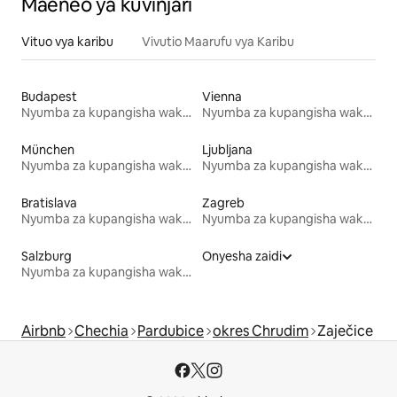
Maeneo ya kuvinjari
Vituo vya karibu
Vivutio Maarufu vya Karibu
Budapest
Vienna
Nyumba za kupangisha wakati wa likizo
Nyumba za kupangisha wakati wa likizo
München
Ljubljana
Nyumba za kupangisha wakati wa likizo
Nyumba za kupangisha wakati wa likizo
Bratislava
Zagreb
Nyumba za kupangisha wakati wa likizo
Nyumba za kupangisha wakati wa likizo
Salzburg
Onyesha zaidi
Nyumba za kupangisha wakati wa likizo
Airbnb
Chechia
Pardubice
okres Chrudim
Zaječice