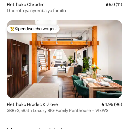
Fleti huko Chrudim
Ukadiriaji w
5.0 (11)
Ghorofa ya nyumba ya familia
Kipendwa cha wageni
Kipendwa maarufu cha wageni
Fleti huko Hradec Králové
Ukadiriaji wa 
4.95 (96)
3BR+2,5Bath Luxury BIG Family Penthouse + V!EWS