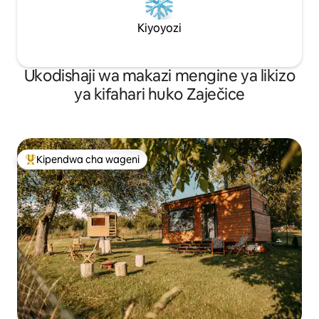
Kiyoyozi
Ukodishaji wa makazi mengine ya likizo
ya kifahari huko Zaječice
Kipendwa cha wageni
Kipendwa maarufu cha wageni