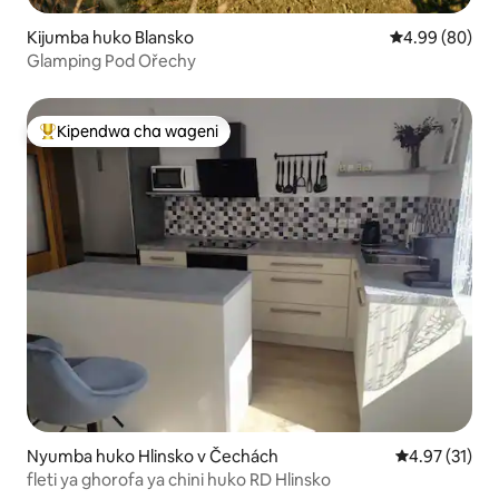
Kijumba huko Blansko
Ukadiriaji wa 
4.99 (80)
Glamping Pod Ořechy
Kipendwa cha wageni
Kipendwa maarufu cha wageni
Nyumba huko Hlinsko v Čechách
Ukadiriaji wa 
4.97 (31)
fleti ya ghorofa ya chini huko RD Hlinsko