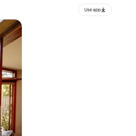
Use app
lezesha kidole kwenye ishara.