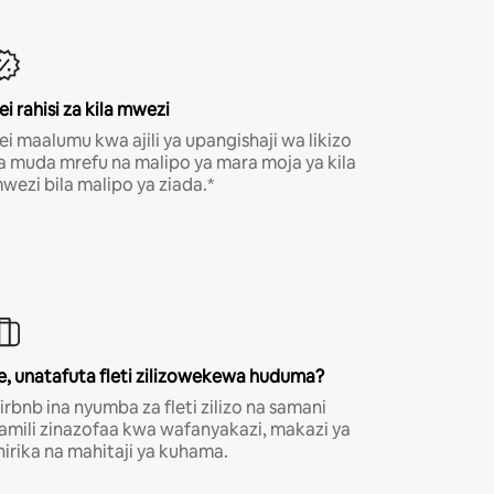
ei rahisi za kila mwezi
ei maalumu kwa ajili ya upangishaji wa likizo
a muda mrefu na malipo ya mara moja ya kila
wezi bila malipo ya ziada.*
e, unatafuta fleti zilizowekewa huduma?
irbnb ina nyumba za fleti zilizo na samani
amili zinazofaa kwa wafanyakazi, makazi ya
hirika na mahitaji ya kuhama.