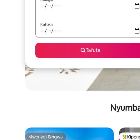
Kutoka
Tafuta
Nyumba 
Mwenyeji Bingwa
Kipen
Mwenyeji Bingwa
Kipendw