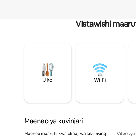
Vistawishi maaru
Jiko
Wi-Fi
Maeneo ya kuvinjari
Maeneo maarufu kwa ukaaji wa siku nyingi
Vituo vya