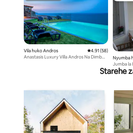
Vila huko Andros
Ukadiriaji wa wastani w
4.91 (58)
Anastasis Luxury Villa Andros Na Dimbwi
Nyumba h
la Maji Moto
Jumba la I
Starehe z
Andros