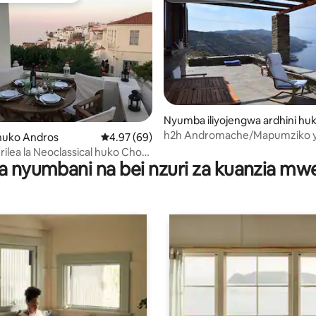
a 4.91 kati ya 5, tathmini 58
Nyumba iliyojengwa ardhini hu
Zaganiaris
h2h Andromache/Mapumziko 
uko Andros
Ukadiriaji wa wastani wa 4.97 kati ya 5, tathm
4.97 (69)
kipekee katika Andros karibu 
rilea la Neoclassical huko Chora
4
a nyumbani na bei nzuri za kuanzia m