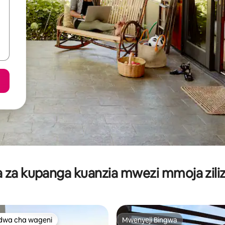
za kupanga kuanzia mwezi mmoja ziliz
dwa cha wageni
Mwenyeji Bingwa
a maarufu cha wageni
Mwenyeji Bingwa