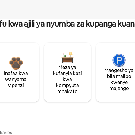
fu kwa ajili ya nyumba za kupanga ku
Meza ya
Maegesho ya
Inafaa kwa
kufanyia kazi
bila malipo
wanyama
kwa
kwenye
vipenzi
kompyuta
majengo
mpakato
 karibu