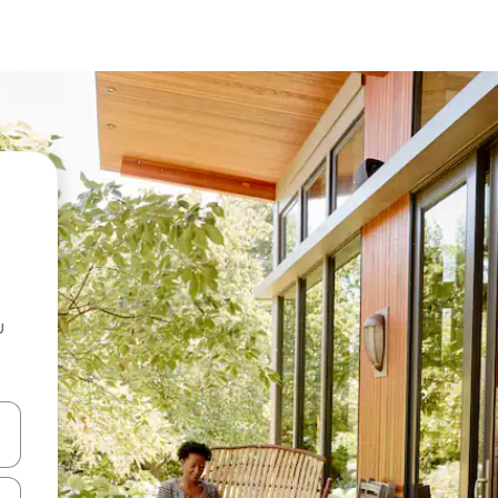
u
 vitufe vya vishale vya juu na chini au uchunguze kwa kugusa au kute