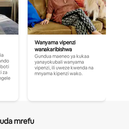
Wanyama vipenzi
wanakaribishwa
ia
Gundua maeneo ya kukaa
ando
yanayokubali wanyama
boti
vipenzi, ili uweze kwenda na
i za
mnyama kipenzi wako.
ngele
 muda mrefu