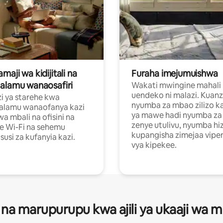
aji wa kidijitali na
Furaha imejumuishwa
alamu wanaosafiri
Wakati mwingine mahali
uendeko ni malazi. Kuanz
i ya starehe kwa
nyumba za mbao zilizo k
alamu wanaofanya kazi
ya mawe hadi nyumba za 
a mbali na ofisini na
zenye utulivu, nyumba hiz
e Wi-Fi na sehemu
kupangisha zimejaa vipe
usi za kufanyia kazi.
vya kipekee.
 na marupurupu kwa ajili ya ukaaji wa