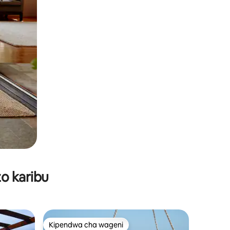
o karibu
Kipendwa cha wageni
Kipendwa cha wageni