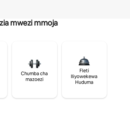
anzia mwezi mmoja
Fleti
Chumba cha
Iliyowekewa
mazoezi
Huduma