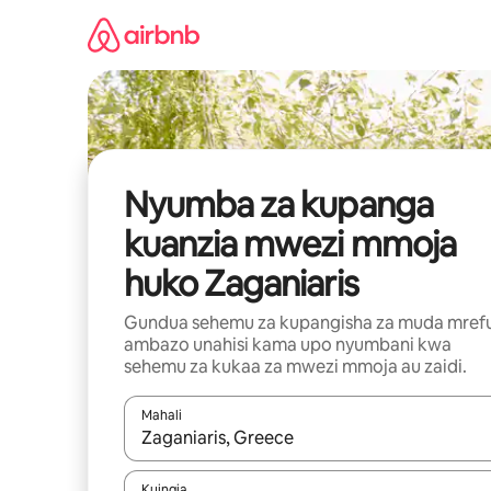
Ruka
kwenda
kwenye
maudhui
Nyumba za kupanga
kuanzia mwezi mmoja
huko Zaganiaris
Gundua sehemu za kupangisha za muda mref
ambazo unahisi kama upo nyumbani kwa
sehemu za kukaa za mwezi mmoja au zaidi.
Mahali
Wakati matokeo yanapatikana, vinjari kwa kutumia
Kuingia