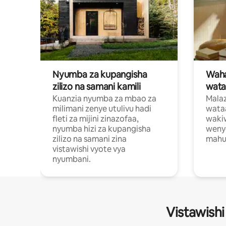
Nyumba za kupangisha
Waham
zilizo na samani kamili
wata
Kuanzia nyumba za mbao za
Malaz
milimani zenye utulivu hadi
wata
fleti za mijini zinazofaa,
wakiw
nyumba hizi za kupangisha
weny
zilizo na samani zina
mahus
vistawishi vyote vya
nyumbani.
Vistawishi