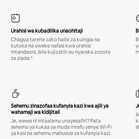
Urahisi wa kubadilika unaohitaji
B
Chagua tarehe zako halisi za kuingia na
B
kutoka na uweke nafasi kwa urahisi
y
mtandaoni, bila kujizatiti au nyaraka zozote
m
za ziada.*
Sehemu zinazofaa kufanyia kazi kwa ajili ya
J
wahamaji wa kidijitali
A
Je, wewe ni mtaalamu unayesafiri? Pata
k
sehemu ya kukaa ya muda mrefu yenye Wi-Fi
s
ya kasi na sehemu mahususi za kufanyia kazi.