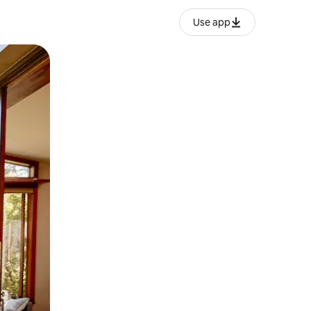
Use app
lezesha kidole kwenye ishara.