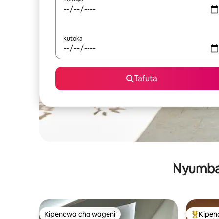
Kutoka
Tafuta
Nyumba 
Kipendwa cha wageni
Kipen
Kipendwa cha wageni
Kipendw