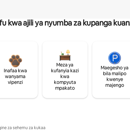
fu kwa ajili ya nyumba za kupanga ku
Meza ya
Maegesho ya
Inafaa kwa
kufanyia kazi
bila malipo
wanyama
kwa
kwenye
vipenzi
kompyuta
majengo
mpakato
gine za sehemu za kukaa