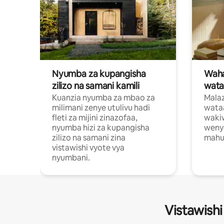
Nyumba za kupangisha
Waham
zilizo na samani kamili
wata
Kuanzia nyumba za mbao za
Malaz
milimani zenye utulivu hadi
wata
fleti za mijini zinazofaa,
wakiw
nyumba hizi za kupangisha
weny
zilizo na samani zina
mahus
vistawishi vyote vya
nyumbani.
Vistawishi