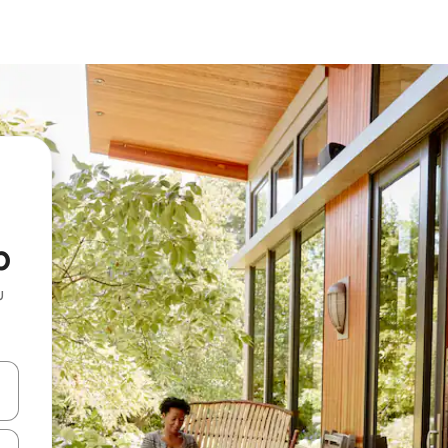
p
u
 vitufe vya vishale vya juu na chini au uchunguze kwa kugusa au kute