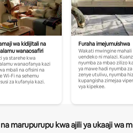
aji wa kidijitali na
Furaha imejumuishwa
alamu wanaosafiri
Wakati mwingine mahali
uendeko ni malazi. Kuanz
i ya starehe kwa
nyumba za mbao zilizo k
alamu wanaofanya kazi
ya mawe hadi nyumba za 
a mbali na ofisini na
zenye utulivu, nyumba hiz
e Wi-Fi na sehemu
kupangisha zimejaa vipe
usi za kufanyia kazi.
vya kipekee.
 na marupurupu kwa ajili ya ukaaji wa