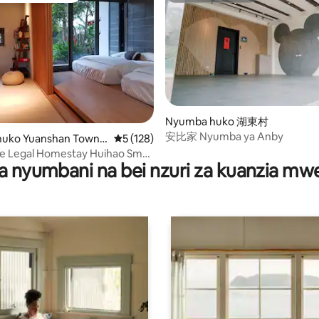
Nyumba huko 湖東村
安比家 Nyumba ya Anby
 4.84 kati ya 5, tathmini 80
uko Yuanshan Towns
Ukadiriaji wa wastani wa 5 kati ya 5, tathmi
5 (128)
gle Legal Homestay Huihao Small
a nyumbani na bei nzuri za kuanzia m
 Wachungaji wa Kusafiri kwa