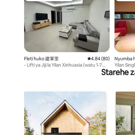
Fleti huko 建軍里
Ukadiriaji wa wastani wa
4.84 (80)
Nyumba h
hip
- Lifti ya Jiji la Yilan Xinhuaxia (watu 1-7
Yilan Sin
Starehe z
wanaweza kukaa) kwa ajili ya vifaa vya
Farmhouse
jikoni Mashine ya kuosha vyombo
Utulivu
imejumuishwa