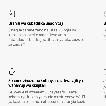
Urahisi wa kubadilika unaohitaji
B
Chagua tarehe zako halisi za kuingia na
B
kutoka na uweke nafasi kwa urahisi
y
mtandaoni, bila kujizatiti au nyaraka zozote
m
za ziada.*
Sehemu zinazofaa kufanyia kazi kwa ajili ya
J
wahamaji wa kidijitali
A
Je, wewe ni mtaalamu unayesafiri? Pata
k
sehemu ya kukaa ya muda mrefu yenye Wi-Fi
s
ya kasi na sehemu mahususi za kufanyia kazi.