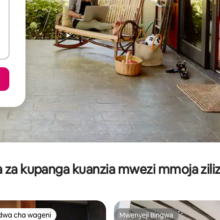
za kupanga kuanzia mwezi mmoja ziliz
dwa cha wageni
Mwenyeji Bingwa
a maarufu cha wageni
Mwenyeji Bingwa