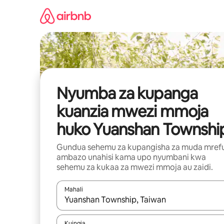
Ruka
kwenda
kwenye
maudhui
Nyumba za kupanga
kuanzia mwezi mmoja
huko Yuanshan Townshi
Gundua sehemu za kupangisha za muda mref
ambazo unahisi kama upo nyumbani kwa
sehemu za kukaa za mwezi mmoja au zaidi.
Mahali
Wakati matokeo yanapatikana, vinjari kwa kutumia
Kuingia