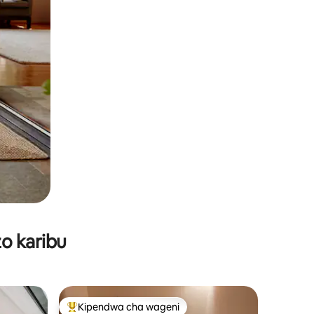
o karibu
Kipendwa cha wageni
Kipendwa maarufu cha wageni