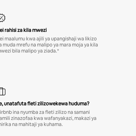
ei rahisi za kila mwezi
ei maalumu kwa ajili ya upangishaji wa likizo
a muda mrefu na malipo ya mara moja ya kila
wezi bila malipo ya ziada.*
e, unatafuta fleti zilizowekewa huduma?
irbnb ina nyumba za fleti zilizo na samani
amili zinazofaa kwa wafanyakazi, makazi ya
hirika na mahitaji ya kuhama.