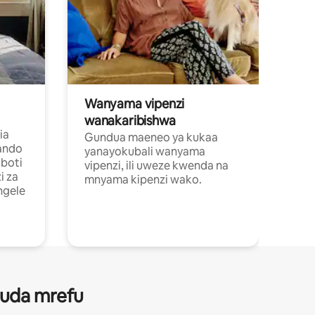
Wanyama vipenzi
wanakaribishwa
ia
Gundua maeneo ya kukaa
ando
yanayokubali wanyama
boti
vipenzi, ili uweze kwenda na
i za
mnyama kipenzi wako.
ngele
 muda mrefu