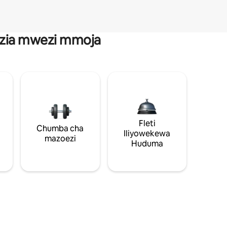
anzia mwezi mmoja
Fleti
Chumba cha
Iliyowekewa
mazoezi
Huduma