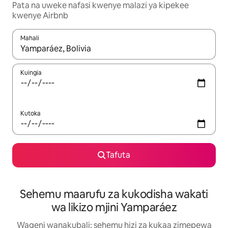
Pata na uweke nafasi kwenye malazi ya kipekee
kwenye Airbnb
Mahali
Wakati matokeo yanapatikana, vinjari kwa kutumia vitufe vya v
Kuingia
Kutoka
Tafuta
Sehemu maarufu za kukodisha wakati
wa likizo mjini Yamparáez
Wageni wanakubali: sehemu hizi za kukaa zimepewa