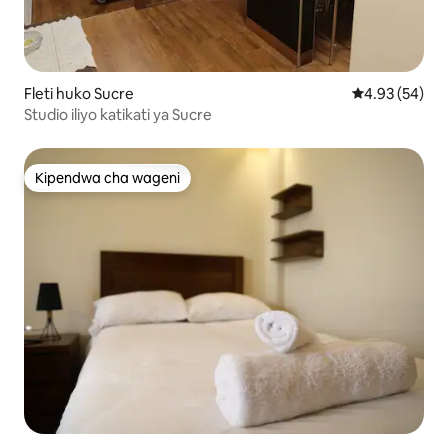
Fleti huko Sucre
Ukadiriaji wa 
4.93 (54)
Studio iliyo katikati ya Sucre
Kipendwa cha wageni
Kipendwa cha wageni