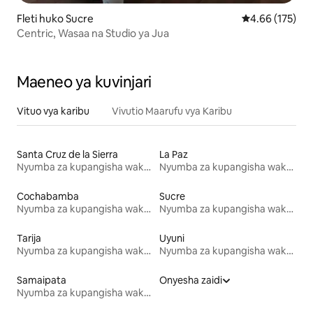
Fleti huko Sucre
Ukadiriaji wa w
4.66 (175)
Centric, Wasaa na Studio ya Jua
Maeneo ya kuvinjari
Vituo vya karibu
Vivutio Maarufu vya Karibu
Santa Cruz de la Sierra
La Paz
Nyumba za kupangisha wakati wa likizo
Nyumba za kupangisha wakati wa likizo
Cochabamba
Sucre
Nyumba za kupangisha wakati wa likizo
Nyumba za kupangisha wakati wa likizo
Tarija
Uyuni
Nyumba za kupangisha wakati wa likizo
Nyumba za kupangisha wakati wa likizo
Samaipata
Onyesha zaidi
Nyumba za kupangisha wakati wa likizo