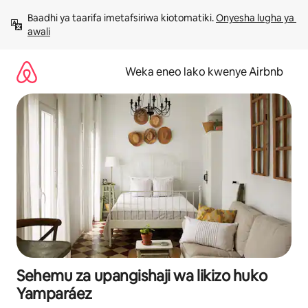
Ruka
Baadhi ya taarifa imetafsiriwa kiotomatiki. 
Onyesha lugha ya 
kwenda
awali
kwenye
maudhui
Weka eneo lako kwenye Airbnb
Sehemu za upangishaji wa likizo huko
Yamparáez