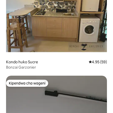
Kondo huko Sucre
Ukadiriaji wa 
4.95 (59)
Bonzai Garzonier
Kipendwa cha wageni
Kipendwa cha wageni