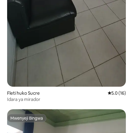
Fleti huko Sucre
Ukadiriaji wa
5.0 (16)
Idara ya mirador
Mwenyeji Bingwa
Mwenyeji Bingwa