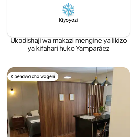
Kiyoyozi
Ukodishaji wa makazi mengine ya likizo
ya kifahari huko Yamparáez
Kipendwa cha wageni
Kipendwa cha wageni