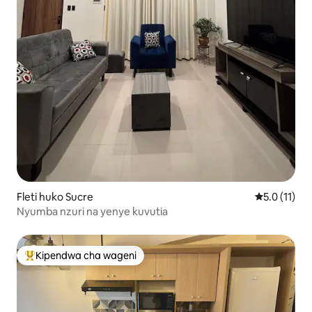
Fleti huko Sucre
Ukadiriaji w
5.0 (11)
Nyumba nzuri na yenye kuvutia
Kipendwa cha wageni
Kipendwa maarufu cha wageni