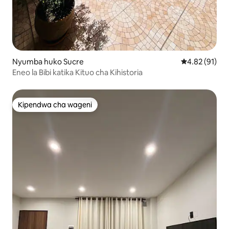
Nyumba huko Sucre
Ukadiriaji wa 
4.82 (91)
Eneo la Bibi katika Kituo cha Kihistoria
Kipendwa cha wageni
Kipendwa cha wageni