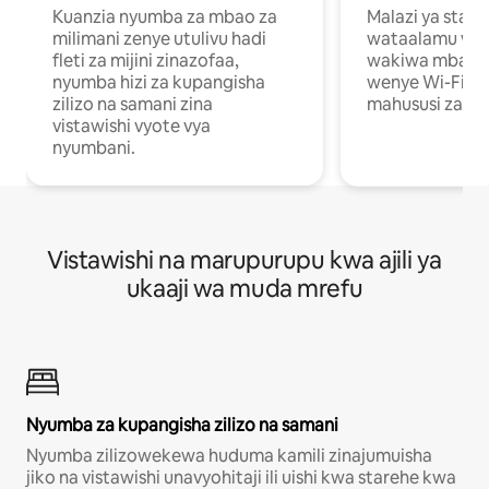
Kuanzia nyumba za mbao za
Malazi ya star
milimani zenye utulivu hadi
wataalamu wan
fleti za mijini zinazofaa,
wakiwa mbali na
nyumba hizi za kupangisha
wenye Wi-Fi n
zilizo na samani zina
mahususi za kuf
vistawishi vyote vya
nyumbani.
Vistawishi na marupurupu kwa ajili ya
ukaaji wa muda mrefu
Nyumba za kupangisha zilizo na samani
Nyumba zilizowekewa huduma kamili zinajumuisha
jiko na vistawishi unavyohitaji ili uishi kwa starehe kwa