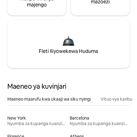
mazoezi
majengo
Fleti Iliyowekewa Huduma
Maeneo ya kuvinjari
Maeneo maarufu kwa ukaaji wa siku nyingi
Vituo vya karibu
New York
Barcelona
Nyumba za kupanga kuanzia mwezi mmoja
Nyumba za kupanga kuanzia mwezi mmoja
Florence
Athens