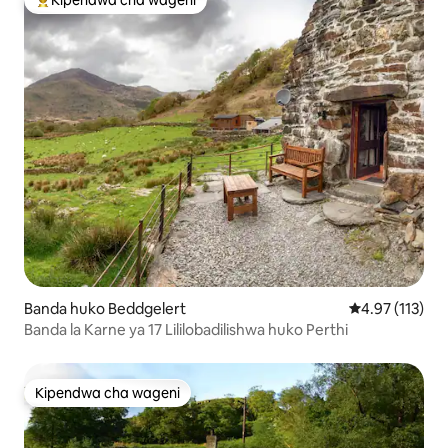
Kipendwa cha wageni
Kipendwa maarufu cha wageni
Banda huko Beddgelert
Ukadiriaji wa w
4.97 (113)
Banda la Karne ya 17 Lililobadilishwa huko Perthi
Kipendwa cha wageni
Kipendwa cha wageni