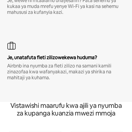
Je, wewe ni mtaalamu unayesafiri? Pata sehemu ya
kukaa ya muda mrefu yenye Wi-Fi ya kasi na sehemu
mahususi za kufanyia kazi.
Je, unatafuta fleti zilizowekewa huduma?
Airbnb ina nyumba za fleti zilizo na samani kamili
zinazofaa kwa wafanyakazi, makazi ya shirika na
mahitaji ya kuhama.
Vistawishi maarufu kwa ajili ya nyumba
za kupanga kuanzia mwezi mmoja