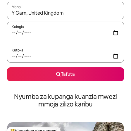
Mahali
Wakati matokeo yanapatikana, vinjari kwa kutumia vitufe vya v
Kuingia
Kutoka
Tafuta
Nyumba za kupanga kuanzia mwezi
mmoja zilizo karibu