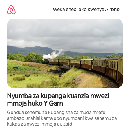
Ruka
kwenda
Weka eneo lako kwenye Airbnb
kwenye
maudhui
Nyumba za kupanga kuanzia mwezi
mmoja huko Y Garn
Gundua sehemu za kupangisha za muda mrefu
ambazo unahisi kama upo nyumbani kwa sehemu za
kukaa za mwezi mmoja au zaidi.