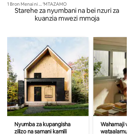
1 Bron Menai ni … ‘MTAZAMO
Starehe za nyumbani na bei nzuri za
kuanzia mwezi mmoja
Nyumba za kupangisha
Wahamaji wa ki
zilizo na samani kamili
wataalamu wa