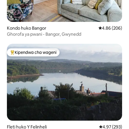
Kondo huko Bangor
Ukadiriaji wa wa
4.86 (206)
Ghorofa ya pwani - Bangor, Gwynedd
Kipendwa cha wageni
Kipendwa maarufu cha wageni
Fleti huko Y Felinheli
Ukadiriaji wa w
4.97 (293)