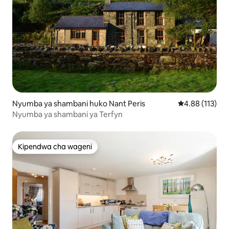
Nyumba ya shambani huko Nant Peris
Ukadiriaji wa w
4.88 (113)
Nyumba ya shambani ya Terfyn
Kipendwa cha wageni
Kipendwa cha wageni