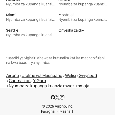
Nyumba za kupanga kuanzia mwezi mmoja
Nyumba za kupanga kuanzia mwezi mmoja
Miami
Montreal
Nyumba za kupanga kuanzia mwezi mmoja
Nyumba za kupanga kuanzia mwezi mmoja
Seattle
Onyesha zaidi
Nyumba za kupanga kuanzia mwezi mmoja
*Baadhi ya vighairi vinaweza kutumika katika maeneo fulani
na kwa baadhi ya nyumba.
Airbnb
Ufalme wa Muungano
Welisi
Gwynedd
Caernarfon
Y Garn
Nyumba za kupanga kuanzia mwezi mmoja
© 2026 Airbnb, Inc.
Faragha
Masharti