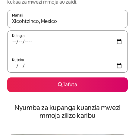
kukaa za mwezi mmoja au zaidi.
Mahali
Wakati matokeo yanapatikana, vinjari kwa kutumia vitufe vya v
Kuingia
Kutoka
Tafuta
Nyumba za kupanga kuanzia mwezi
mmoja zilizo karibu