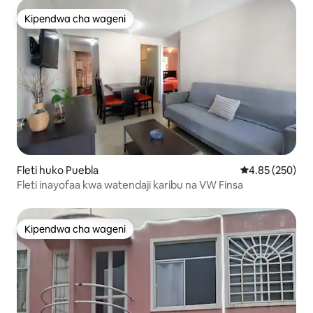
Kipendwa cha wageni
Kipendwa cha wageni
Fleti huko Puebla
Ukadiriaji wa w
4.85 (250)
Fleti inayofaa kwa watendaji karibu na VW Finsa
Kipendwa cha wageni
Kipendwa cha wageni