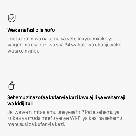
Weka nafasi bila hofu
Imetathminiwa na jumuiya yetu inayoaminika ya
wageni na usaidizi wa saa 24 wakati wa ukaaji wako
wa siku nyingi.
Sehemu zinazofaa kufanyia kazi kwa ajili ya wahamaji
wa kidijitali
Je, wewe ni mtaalamu unayesafiri? Pata sehemu ya
kukaa ya muda mrefu yenye Wi-Fi ya kasi na sehemu
mahususi za kufanyia kazi.