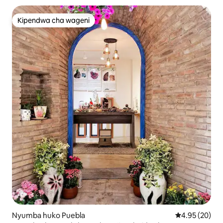
Kipendwa cha wageni
Kipendwa cha wageni
Nyumba huko Puebla
Ukadiriaji wa 
4.95 (20)