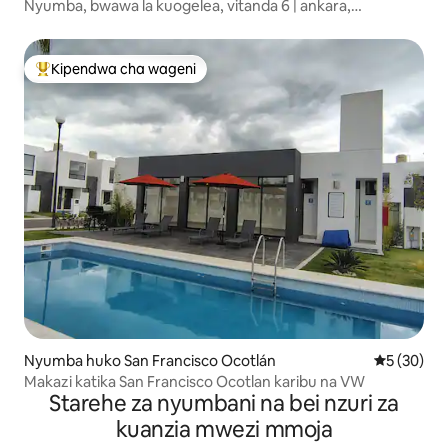
Nyumba, bwawa la kuogelea, vitanda 6 | ankara,
maegesho 2
Kipendwa cha wageni
Kipendwa maarufu cha wageni
Nyumba huko San Francisco Ocotlán
Ukadiriaji 
5 (30)
Makazi katika San Francisco Ocotlan karibu na VW
Starehe za nyumbani na bei nzuri za
kuanzia mwezi mmoja