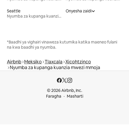
Seattle
Onyesha zaidi
Nyumba za kupanga kuanzia mwezi mmoja
*Baadhi ya vighairi vinaweza kutumika katika maeneo fulani
na kwa baadhi ya nyumba.
Airbnb
Meksiko
Tlaxcala
Xicohtzinco
Nyumba za kupanga kuanzia mwezi mmoja
© 2026 Airbnb, Inc.
Faragha
Masharti