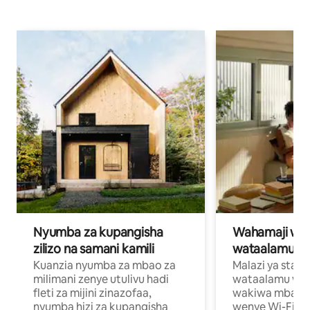
Nyumba za kupangisha
Wahamaji wa ki
zilizo na samani kamili
wataalamu wa
Kuanzia nyumba za mbao za
Malazi ya star
milimani zenye utulivu hadi
wataalamu wan
fleti za mijini zinazofaa,
wakiwa mbali na
nyumba hizi za kupangisha
wenye Wi-Fi n