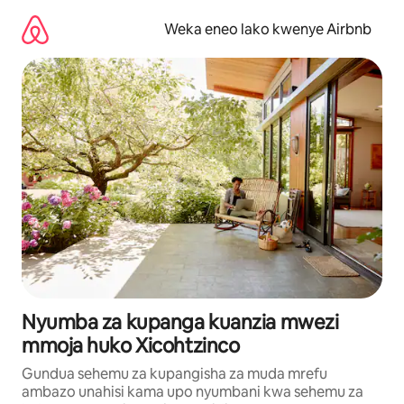
Ruka
kwenda
Weka eneo lako kwenye Airbnb
kwenye
maudhui
Nyumba za kupanga kuanzia mwezi
mmoja huko Xicohtzinco
Gundua sehemu za kupangisha za muda mrefu
ambazo unahisi kama upo nyumbani kwa sehemu za