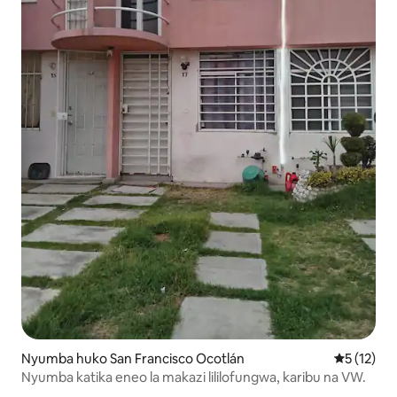
Nyumba huko San Francisco Ocotlán
Ukadiriaji 
5 (12)
Nyumba katika eneo la makazi lililofungwa, karibu na VW.