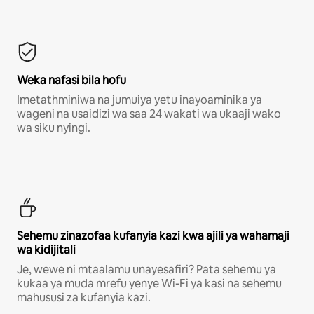
Weka nafasi bila hofu
Imetathminiwa na jumuiya yetu inayoaminika ya
wageni na usaidizi wa saa 24 wakati wa ukaaji wako
wa siku nyingi.
Sehemu zinazofaa kufanyia kazi kwa ajili ya wahamaji
wa kidijitali
Je, wewe ni mtaalamu unayesafiri? Pata sehemu ya
kukaa ya muda mrefu yenye Wi-Fi ya kasi na sehemu
mahususi za kufanyia kazi.