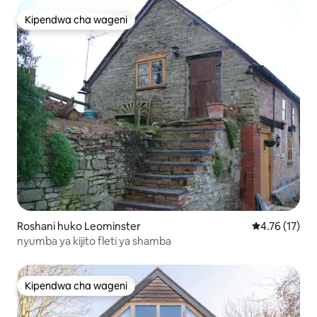
Kipendwa cha wageni
Kipendwa cha wageni
Roshani huko Leominster
Ukadiriaji wa 
4.76 (17)
nyumba ya kijito fleti ya shamba
Kipendwa cha wageni
Kipendwa cha wageni