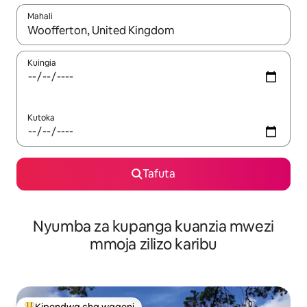
Mahali
Wakati matokeo yanapatikana, vinjari kwa kutumia vitufe vya v
Kuingia
Kutoka
Tafuta
Nyumba za kupanga kuanzia mwezi
mmoja zilizo karibu