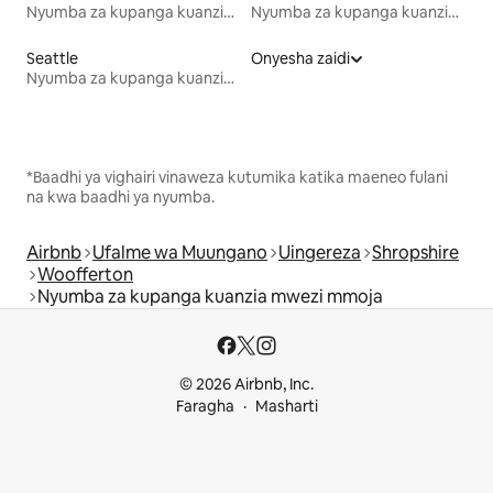
Nyumba za kupanga kuanzia mwezi mmoja
Nyumba za kupanga kuanzia mwezi mmoja
Seattle
Onyesha zaidi
Nyumba za kupanga kuanzia mwezi mmoja
*Baadhi ya vighairi vinaweza kutumika katika maeneo fulani
na kwa baadhi ya nyumba.
Airbnb
Ufalme wa Muungano
Uingereza
Shropshire
Woofferton
Nyumba za kupanga kuanzia mwezi mmoja
© 2026 Airbnb, Inc.
Faragha
Masharti