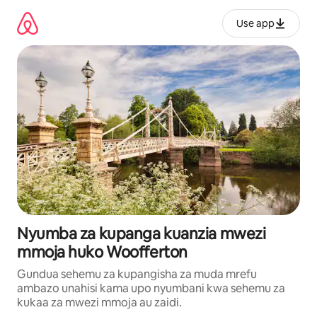
Ruka
kwenda
Use app
kwenye
maudhui
Nyumba za kupanga kuanzia mwezi
mmoja huko Woofferton
Gundua sehemu za kupangisha za muda mrefu
ambazo unahisi kama upo nyumbani kwa sehemu za
kukaa za mwezi mmoja au zaidi.