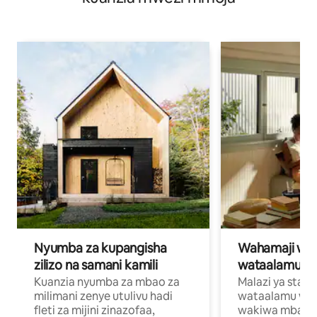
Nyumba za kupangisha
Wahamaji wa ki
zilizo na samani kamili
wataalamu wa
Kuanzia nyumba za mbao za
Malazi ya star
milimani zenye utulivu hadi
wataalamu wan
fleti za mijini zinazofaa,
wakiwa mbali na