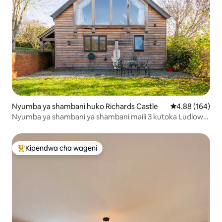
Nyumba ya shambani huko Richards Castle
Ukadiriaji wa w
4.88 (164)
Nyumba ya shambani ya shambani maili 3 kutoka Ludlow
katika kijiji tulivu
Kipendwa cha wageni
Kipendwa maarufu cha wageni