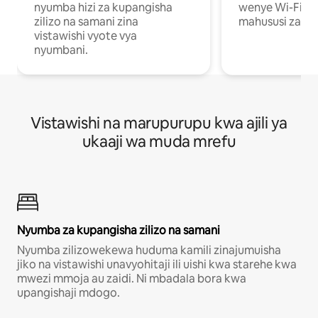
nyumba hizi za kupangisha
wenye Wi-Fi n
zilizo na samani zina
mahususi za kuf
vistawishi vyote vya
nyumbani.
Vistawishi na marupurupu kwa ajili ya
ukaaji wa muda mrefu
Nyumba za kupangisha zilizo na samani
Nyumba zilizowekewa huduma kamili zinajumuisha
jiko na vistawishi unavyohitaji ili uishi kwa starehe kwa
mwezi mmoja au zaidi. Ni mbadala bora kwa
upangishaji mdogo.