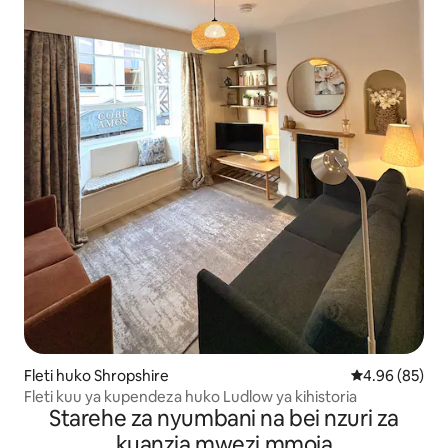
Fleti huko Shropshire
Ukadiriaji wa 
4.96 (85)
Fleti kuu ya kupendeza huko Ludlow ya kihistoria
Starehe za nyumbani na bei nzuri za
kuanzia mwezi mmoja