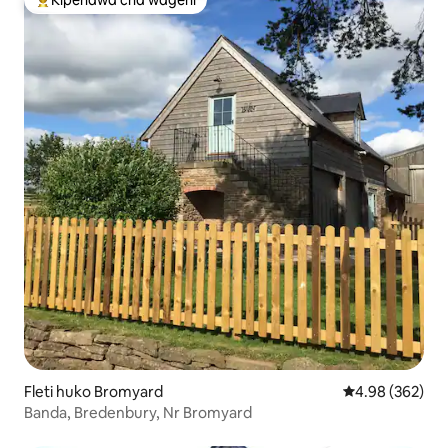
Kipendwa cha wageni
Kipendwa maarufu cha wageni
Fleti huko Bromyard
Ukadiriaji wa w
4.98 (362)
Banda, Bredenbury, Nr Bromyard