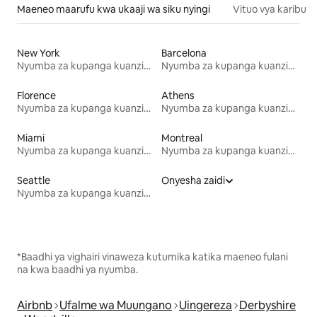
Maeneo maarufu kwa ukaaji wa siku nyingi
Vituo vya karibu
New York
Barcelona
Nyumba za kupanga kuanzia mwezi mmoja
Nyumba za kupanga kuanzia mwezi mmoja
Florence
Athens
Nyumba za kupanga kuanzia mwezi mmoja
Nyumba za kupanga kuanzia mwezi mmoja
Miami
Montreal
Nyumba za kupanga kuanzia mwezi mmoja
Nyumba za kupanga kuanzia mwezi mmoja
Seattle
Onyesha zaidi
Nyumba za kupanga kuanzia mwezi mmoja
*Baadhi ya vighairi vinaweza kutumika katika maeneo fulani
na kwa baadhi ya nyumba.
Airbnb
Ufalme wa Muungano
Uingereza
Derbyshire