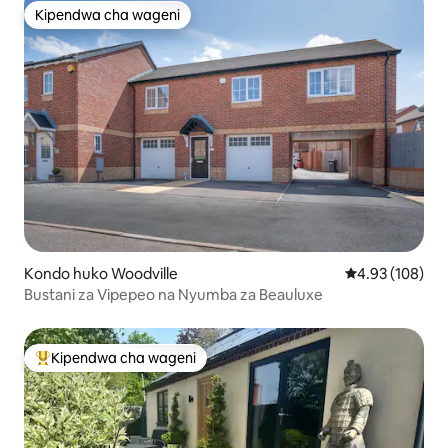
Kipendwa cha wageni
Kipendwa cha wageni
Kondo huko Woodville
Ukadiriaji wa w
4.93 (108)
Bustani za Vipepeo na Nyumba za Beauluxe
Kipendwa cha wageni
Kipendwa maarufu cha wageni