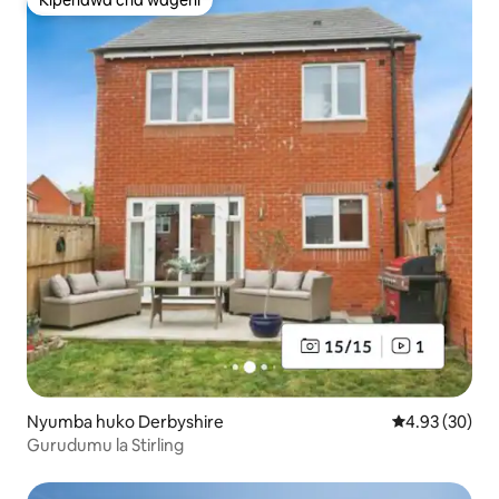
Kipendwa cha wageni
Kipendwa cha wageni
Nyumba huko Derbyshire
Ukadiriaji wa 
4.93 (30)
Gurudumu la Stirling