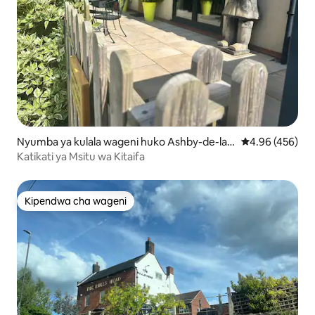
Nyumba ya kulala wageni huko Ashby-de-la-
Ukadiriaji wa w
4.96 (456)
Zouch
Katikati ya Msitu wa Kitaifa
Kipendwa cha wageni
Kipendwa cha wageni