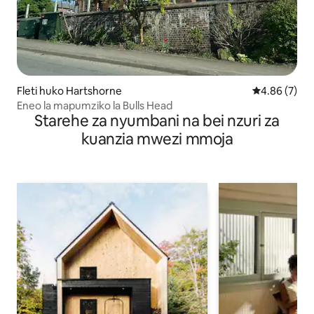
Fleti huko Hartshorne
Ukadiriaji wa
4.86 (7)
Eneo la mapumziko la Bulls Head
Starehe za nyumbani na bei nzuri za
kuanzia mwezi mmoja