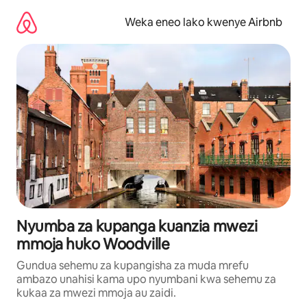
Ruka
kwenda
Weka eneo lako kwenye Airbnb
kwenye
maudhui
Nyumba za kupanga kuanzia mwezi
mmoja huko Woodville
Gundua sehemu za kupangisha za muda mrefu
ambazo unahisi kama upo nyumbani kwa sehemu za
kukaa za mwezi mmoja au zaidi.