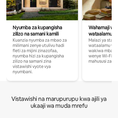
Nyumba za kupangisha
Wahamaji wa ki
zilizo na samani kamili
wataalamu wa
Kuanzia nyumba za mbao za
Malazi ya star
milimani zenye utulivu hadi
wataalamu wan
fleti za mijini zinazofaa,
wakiwa mbali na
nyumba hizi za kupangisha
wenye Wi-Fi n
zilizo na samani zina
mahususi za kuf
vistawishi vyote vya
nyumbani.
Vistawishi na marupurupu kwa ajili ya
ukaaji wa muda mrefu