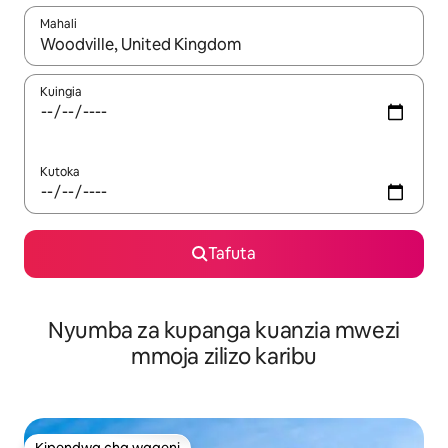
Mahali
Wakati matokeo yanapatikana, vinjari kwa kutumia vitufe vya v
Kuingia
Kutoka
Tafuta
Nyumba za kupanga kuanzia mwezi
mmoja zilizo karibu