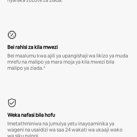
nyaraka zozote za ziada.*
Bei rahisi za kila mwezi
Bei maalumu kwa ajili ya upangishaji wa likizo ya muda
mrefu na malipo ya mara moja ya kila mwezi bila
malipo ya ziada.*
Weka nafasi bila hofu
Imetathminiwa na jumuiya yetu inayoaminika ya
wageni na usaidizi wa saa 24 wakati wa ukaaji wako
wa siku nyingi.