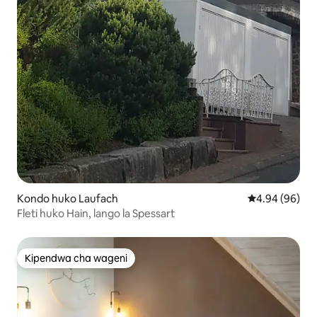
Kondo huko Laufach
Ukadiriaji wa 
4.94 (96)
Fleti huko Hain, lango la Spessart
Kipendwa cha wageni
Kipendwa cha wageni