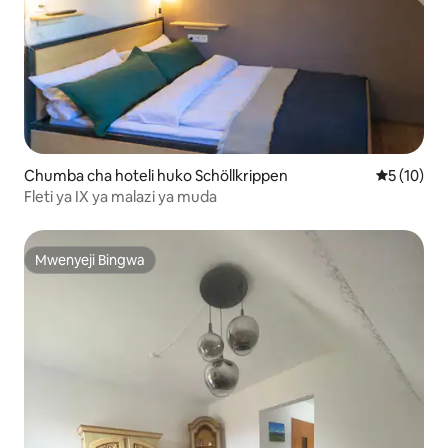
Chumba cha hoteli huko Schöllkrippen
Ukadiriaji 
5 (10)
Fleti ya IX ya malazi ya muda
Mwenyeji Bingwa
Mwenyeji Bingwa