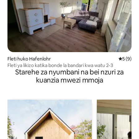
Fleti huko Hafenlohr
Ukadiriaji
5 (9)
Fleti ya likizo katika bonde la bandari kwa watu 2-3
Starehe za nyumbani na bei nzuri za
kuanzia mwezi mmoja