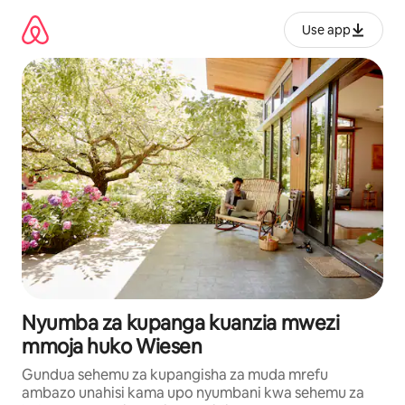
Ruka
kwenda
Use app
kwenye
maudhui
Nyumba za kupanga kuanzia mwezi
mmoja huko Wiesen
Gundua sehemu za kupangisha za muda mrefu
ambazo unahisi kama upo nyumbani kwa sehemu za