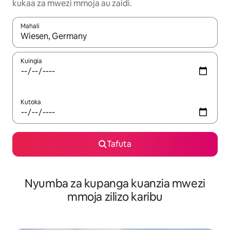
kukaa za mwezi mmoja au zaidi.
Mahali
Wakati matokeo yanapatikana, vinjari kwa kutumia vitufe vya v
Kuingia
Kutoka
Tafuta
Nyumba za kupanga kuanzia mwezi
mmoja zilizo karibu