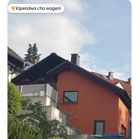
Kipendwa cha wageni
Kipendwa maarufu cha wageni