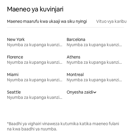
Maeneo ya kuvinjari
Maeneo maarufu kwa ukaaji wa siku nyingi
Vituo vya karibu
New York
Barcelona
Nyumba za kupanga kuanzia mwezi mmoja
Nyumba za kupanga kuanzia mwezi mmoja
Florence
Athens
Nyumba za kupanga kuanzia mwezi mmoja
Nyumba za kupanga kuanzia mwezi mmoja
Miami
Montreal
Nyumba za kupanga kuanzia mwezi mmoja
Nyumba za kupanga kuanzia mwezi mmoja
Seattle
Onyesha zaidi
Nyumba za kupanga kuanzia mwezi mmoja
*Baadhi ya vighairi vinaweza kutumika katika maeneo fulani
na kwa baadhi ya nyumba.