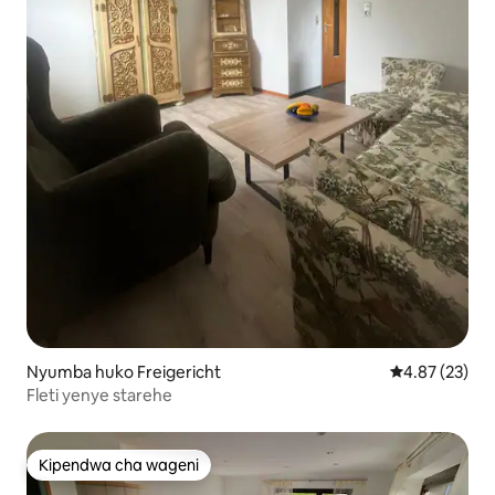
Nyumba huko Freigericht
Ukadiriaji wa 
4.87 (23)
Fleti yenye starehe
Kipendwa cha wageni
Kipendwa cha wageni