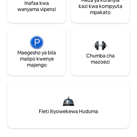
Meza ya kufanyia
Inafaa kwa
kazi kwa kompyuta
wanyama vipenzi
mpakato
Maegesho ya bila
Chumba cha
malipo kwenye
mazoezi
majengo
Fleti Iliyowekewa Huduma