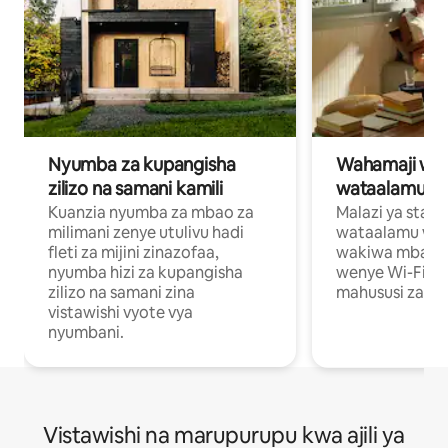
Nyumba za kupangisha
Wahamaji wa ki
zilizo na samani kamili
wataalamu wa
Kuanzia nyumba za mbao za
Malazi ya star
milimani zenye utulivu hadi
wataalamu wan
fleti za mijini zinazofaa,
wakiwa mbali na
nyumba hizi za kupangisha
wenye Wi-Fi n
zilizo na samani zina
mahususi za kuf
vistawishi vyote vya
nyumbani.
Vistawishi na marupurupu kwa ajili ya