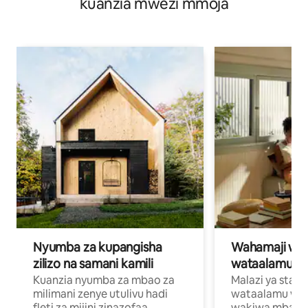
kuanzia mwezi mmoja
Nyumba za kupangisha
Wahamaji wa ki
zilizo na samani kamili
wataalamu wa
Kuanzia nyumba za mbao za
Malazi ya star
milimani zenye utulivu hadi
wataalamu wan
fleti za mijini zinazofaa,
wakiwa mbali na