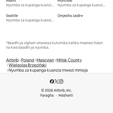
Miami
Montreal
Nyumba za kupanga kuanzia mwezi mmoja
Nyumba za kupanga kuanzia mwezi mmoja
Seattle
Onyesha zaidi
Nyumba za kupanga kuanzia mwezi mmoja
*Baadhi ya vighairi vinaweza kutumika katika maeneo fulani
na kwa baadhi ya nyumba.
Airbnb
Poland
Masovian
Mińsk County
Wielgolas Brzeziński
Nyumba za kupanga kuanzia mwezi mmoja
© 2026 Airbnb, Inc.
Faragha
Masharti