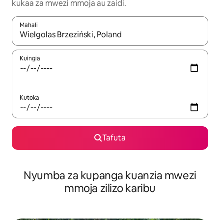
kukaa za mwezi mmoja au zaidi.
Mahali
Wakati matokeo yanapatikana, vinjari kwa kutumia vitufe vya v
Kuingia
Kutoka
Tafuta
Nyumba za kupanga kuanzia mwezi
mmoja zilizo karibu