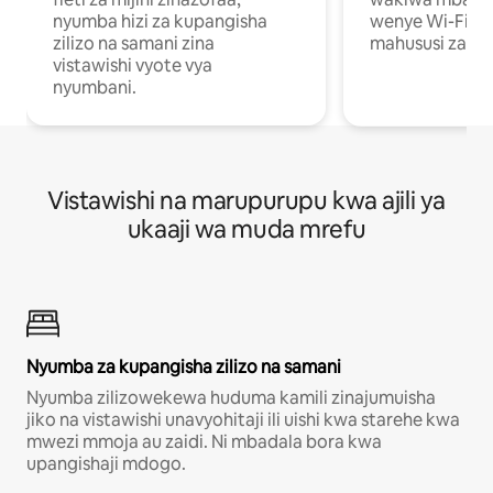
nyumba hizi za kupangisha
wenye Wi-Fi n
zilizo na samani zina
mahususi za kuf
vistawishi vyote vya
nyumbani.
Vistawishi na marupurupu kwa ajili ya
ukaaji wa muda mrefu
Nyumba za kupangisha zilizo na samani
Nyumba zilizowekewa huduma kamili zinajumuisha
jiko na vistawishi unavyohitaji ili uishi kwa starehe kwa
mwezi mmoja au zaidi. Ni mbadala bora kwa
upangishaji mdogo.