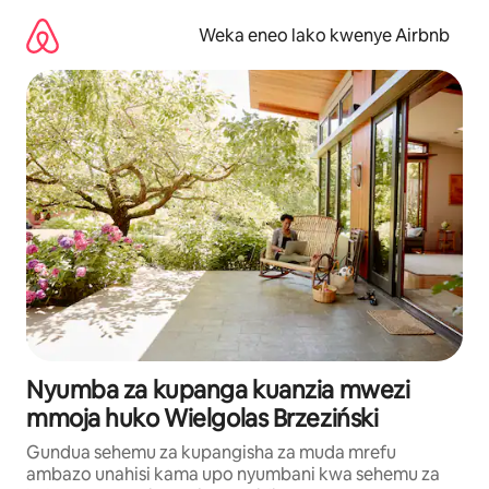
Ruka
kwenda
Weka eneo lako kwenye Airbnb
kwenye
maudhui
Nyumba za kupanga kuanzia mwezi
mmoja huko Wielgolas Brzeziński
Gundua sehemu za kupangisha za muda mrefu
ambazo unahisi kama upo nyumbani kwa sehemu za