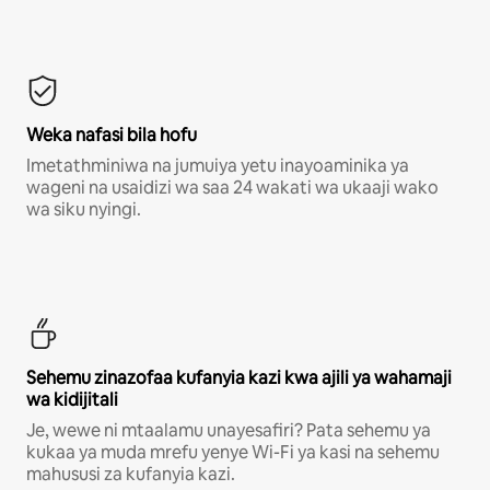
Weka nafasi bila hofu
Imetathminiwa na jumuiya yetu inayoaminika ya
wageni na usaidizi wa saa 24 wakati wa ukaaji wako
wa siku nyingi.
Sehemu zinazofaa kufanyia kazi kwa ajili ya wahamaji
wa kidijitali
Je, wewe ni mtaalamu unayesafiri? Pata sehemu ya
kukaa ya muda mrefu yenye Wi-Fi ya kasi na sehemu
mahususi za kufanyia kazi.