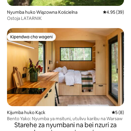
Nyumba huko Wiązowna Kościelna
Ukadiriaji wa 
4.95 (39)
Ostoja LATARNIK
Kipendwa cha wageni
Kipendwa cha wageni
Kijumba huko Kąck
Ukadiriaji
5 (8)
Bento Yako: Nyumba ya msituni, utulivu karibu na Warsaw
Starehe za nyumbani na bei nzuri za