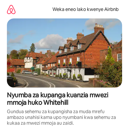
Ruka
kwenda
Weka eneo lako kwenye Airbnb
kwenye
maudhui
Nyumba za kupanga kuanzia mwezi
mmoja huko Whitehill
Gundua sehemu za kupangisha za muda mrefu
ambazo unahisi kama upo nyumbani kwa sehemu za
kukaa za mwezi mmoja au zaidi.