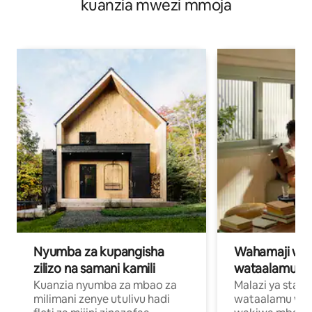
kuanzia mwezi mmoja
Nyumba za kupangisha
Wahamaji wa ki
zilizo na samani kamili
wataalamu wa
Kuanzia nyumba za mbao za
Malazi ya star
milimani zenye utulivu hadi
wataalamu wan