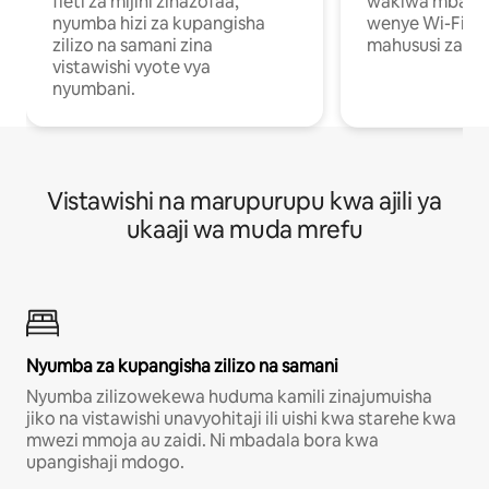
fleti za mijini zinazofaa,
wakiwa mbali na
nyumba hizi za kupangisha
wenye Wi-Fi n
zilizo na samani zina
mahususi za kuf
vistawishi vyote vya
nyumbani.
Vistawishi na marupurupu kwa ajili ya
ukaaji wa muda mrefu
Nyumba za kupangisha zilizo na samani
Nyumba zilizowekewa huduma kamili zinajumuisha
jiko na vistawishi unavyohitaji ili uishi kwa starehe kwa
mwezi mmoja au zaidi. Ni mbadala bora kwa
upangishaji mdogo.