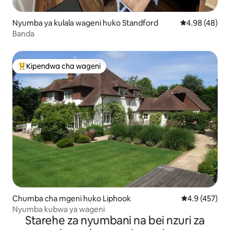
Nyumba ya kulala wageni huko Standford
Ukadiriaji wa 
4.98 (48)
Banda
Kipendwa cha wageni
Kipendwa maarufu cha wageni
Chumba cha mgeni huko Liphook
Ukadiriaji wa 
4.9 (457)
Nyumba kubwa ya wageni
Starehe za nyumbani na bei nzuri za