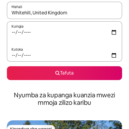
Mahali
Wakati matokeo yanapatikana, vinjari kwa kutumia vitufe vya v
Kuingia
Kutoka
Tafuta
Nyumba za kupanga kuanzia mwezi
mmoja zilizo karibu