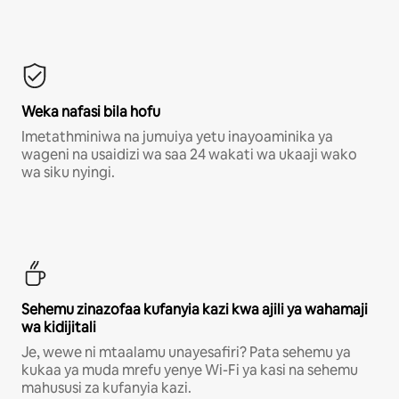
Weka nafasi bila hofu
Imetathminiwa na jumuiya yetu inayoaminika ya
wageni na usaidizi wa saa 24 wakati wa ukaaji wako
wa siku nyingi.
Sehemu zinazofaa kufanyia kazi kwa ajili ya wahamaji
wa kidijitali
Je, wewe ni mtaalamu unayesafiri? Pata sehemu ya
kukaa ya muda mrefu yenye Wi-Fi ya kasi na sehemu
mahususi za kufanyia kazi.