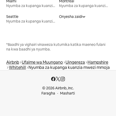
Miami
Montreal
Nyumba za kupanga kuanzia mwezi mmoja
Nyumba za kupanga kuanzia mwezi mmoja
Seattle
Onyesha zaidi
Nyumba za kupanga kuanzia mwezi mmoja
*Baadhi ya vighairi vinaweza kutumika katika maeneo fulani
na kwa baadhi ya nyumba.
Airbnb
Ufalme wa Muungano
Uingereza
Hampshire
Whitehill
Nyumba za kupanga kuanzia mwezi mmoja
© 2026 Airbnb, Inc.
Faragha
Masharti